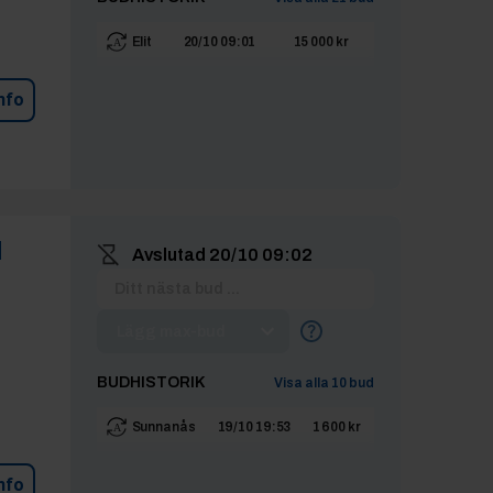
Elit
20/10 09:01
15 000 kr
nfo
d
Avslutad
20/10 09:02
Lägg max-bud
BUDHISTORIK
Visa alla
10
bud
Sunnanås
19/10 19:53
1 600 kr
nfo