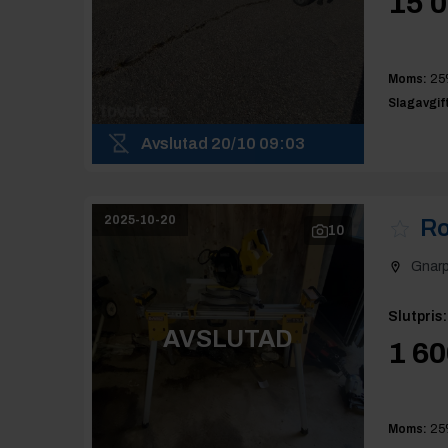
15 0
Moms:
25
Slagavgift
Avslutad
20/10 09:03
2025-10-20
Ro
10
Gnar
Slutpris
:
AVSLUTAD
1 60
Moms:
25