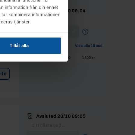
n information från din enhet
Avslutad
20/10 09:04
 tur kombinera informationen
deras tjänster.
Lägg max-bud
Tillåt alla
BUDHISTORIK
Visa alla
18
bud
Elit
20/10 09:00
1 800 kr
nfo
Avslutad
20/10 09:05