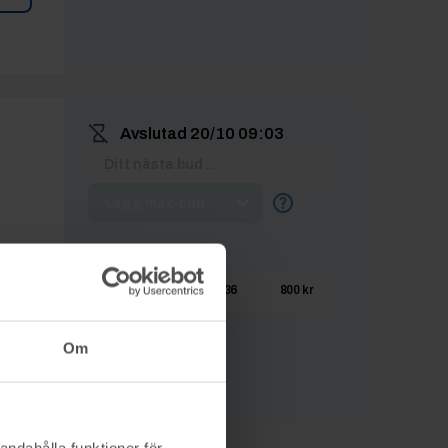
Avslutad
20/10 09:03
Lägg max-bud
BUDHISTORIK
Elit
20/10 08:36
800 kr
nfo
Om
andahålla funktioner för