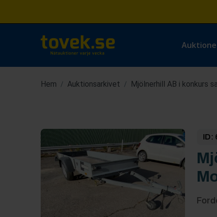
Auktione
Hem
Auktionsarkivet
Mjölnerhill AB i konkurs 
/
/
ID:
Mj
Mo
Ford