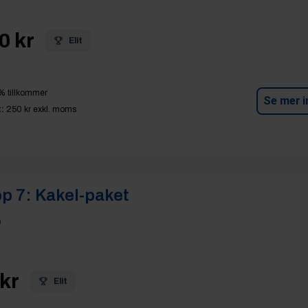
0 kr
Elit
% tillkommer
Se mer i
:
250 kr
exkl. moms
p 7:
Kakel-paket
p
kr
Elit