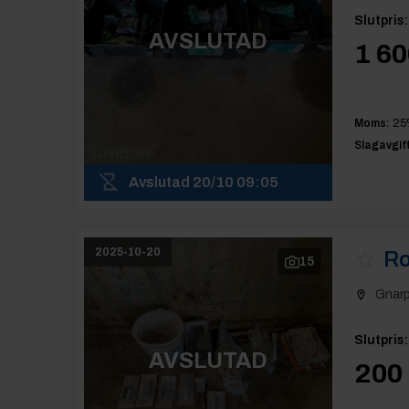
Slutpris
:
AVSLUTAD
1 60
Moms:
25
Slagavgift
Avslutad
20/10 09:05
2025-10-20
Ro
15
Gnar
Slutpris
:
AVSLUTAD
200 