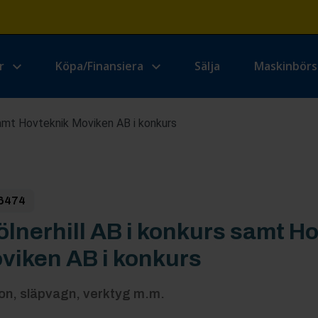
r
Köpa/Finansiera
Sälja
Maskinbör
samt Hovteknik Moviken AB i konkurs
6474
ölnerhill AB i konkurs samt H
viken AB i konkurs
on, släpvagn, verktyg m.m.