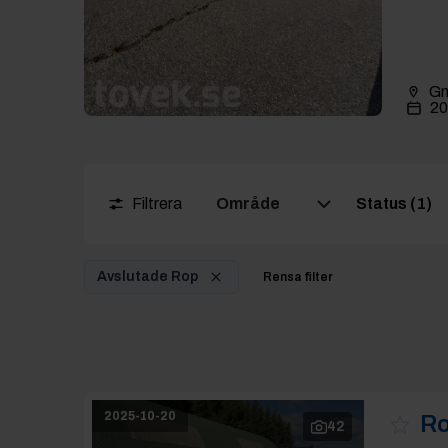
Gn
20
Filtrera
Område
Status (1)
Avslutade Rop
Rensa filter
2025-10-20
Ro
42