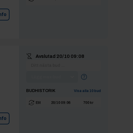
nfo
Avslutad
20/10 09:08
Lägg max-bud
BUDHISTORIK
Visa alla
10
bud
Elit
20/10 09:06
700 kr
nfo