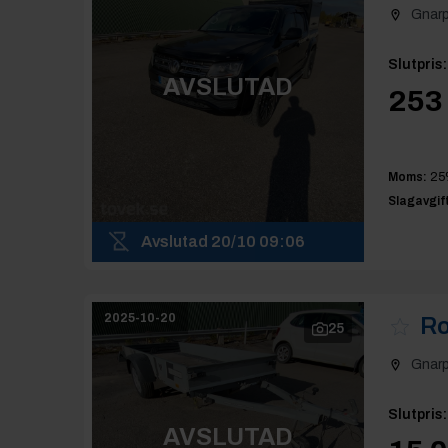
Gnar
Slutpris
:
AVSLUTAD
253 
Moms:
25
Slagavgift
Avslutad
20/10 09:06
2025-10-20
Ro
25
Gnar
Slutpris
:
AVSLUTAD