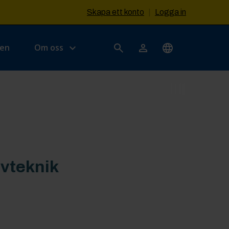
Skapa ett konto
|
Logga in
sen
Om oss
ovteknik