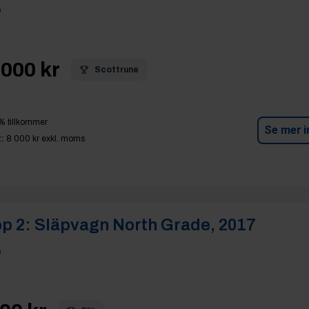
p
000 kr
Scottrune
% tillkommer
Se mer i
:
8 000 kr
exkl. moms
p 2:
Släpvagn North Grade, 2017
p