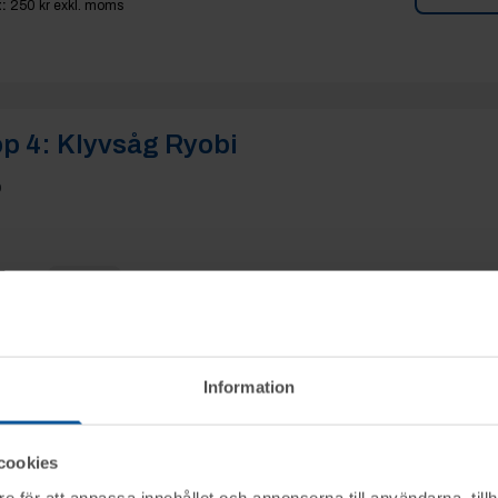
:
250 kr
exkl. moms
p 4:
Klyvsåg Ryobi
p
kr
Elit
% tillkommer
Se mer i
Information
:
250 kr
exkl. moms
cookies
e för att anpassa innehållet och annonserna till användarna, tillh