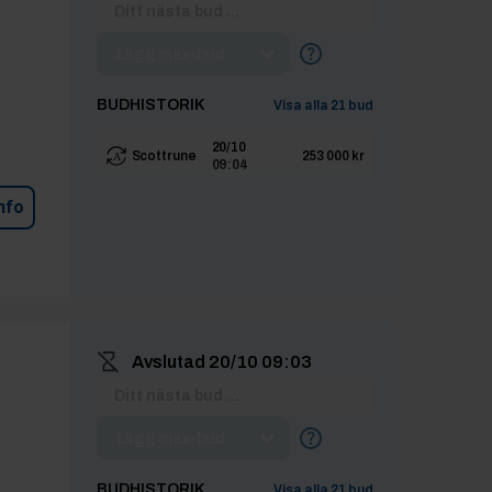
Lägg max-bud
BUDHISTORIK
Visa alla
21
bud
20/10
Scottrune
253 000 kr
09:04
nfo
Avslutad
20/10 09:03
Lägg max-bud
BUDHISTORIK
Visa alla
21
bud