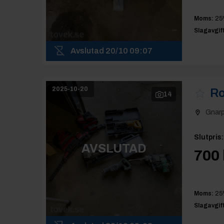
Moms:
25
Slagavgift
Avslutad
20/10 09:07
2025-10-20
Ro
14
Gnar
Slutpris
:
AVSLUTAD
700 
Moms:
25
Slagavgift