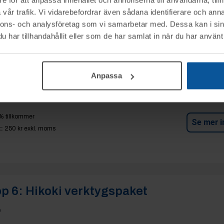
vår trafik. Vi vidarebefordrar även sådana identifierare och anna
p 5:
Hikoki verktygspaket
nnons- och analysföretag som vi samarbetar med. Dessa kan i sin
p
har tillhandahållit eller som de har samlat in när du har använt 
0 kr
Anpassa
Elit
% tillkommer
Se mer i
:
250 kr
exkl. moms
p 6:
Hikoki verktygspaket
p