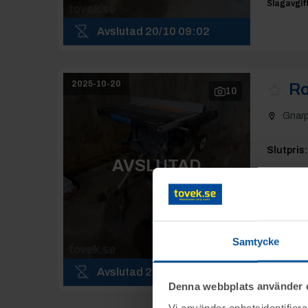
Slagavgift
Avslutad
20/10 09:02
2025-10-20
Ro
10
Gnar
Slutpris
:
AVSLUTAD
800 
Moms:
25
Samtycke
Slagavgift
Avslutad
20/10 09:03
Denna webbplats använder 
Vi använder enhetsidentifierar