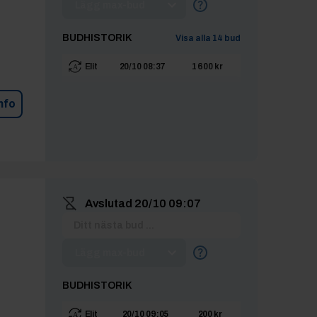
Lägg max-bud
BUDHISTORIK
Visa alla
14
bud
Elit
20/10 08:37
1 600 kr
nfo
Avslutad
20/10 09:07
Lägg max-bud
BUDHISTORIK
Elit
20/10 09:05
200 kr