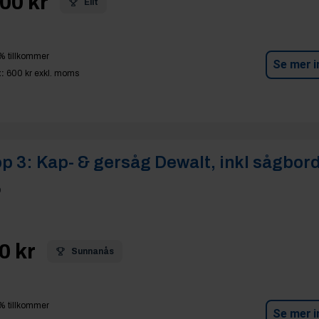
00 kr
Elit
% tillkommer
Se mer i
:
600 kr
exkl. moms
p 3:
Kap- & gersåg Dewalt, inkl sågbor
p
0 kr
Sunnanås
% tillkommer
Se mer i