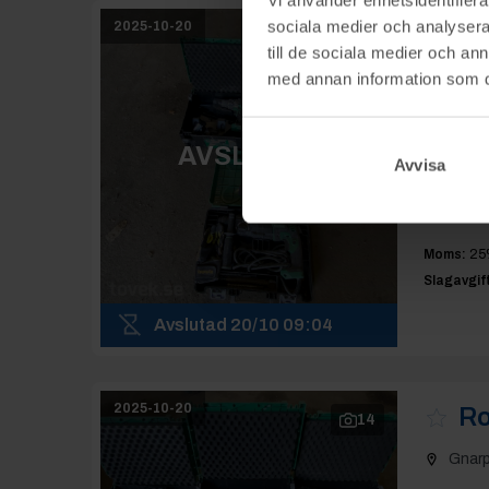
sociala medier och analysera 
2025-10-20
Ro
16
till de sociala medier och a
Gnar
med annan information som du 
Slutpris
:
AVSLUTAD
1 80
Avvisa
Moms:
25
Slagavgift
Avslutad
20/10 09:04
2025-10-20
Ro
14
Gnar