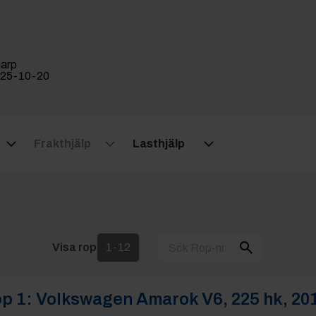
arp
25-10-20
Frakthjälp
Lasthjälp
Visa rop
1-12
p 1:
Volkswagen Amarok V6, 225 hk, 20