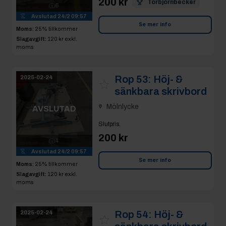
200 kr
Torbjornbecker
6
Avslutad
24/2 09:57
Se mer info
Moms:
25% tillkommer
Slagavgift:
120 kr
exkl.
moms
Rop 53:
Höj- &
2025-02-24
sänkbara skrivbord
Mölnlycke
AVSLUTAD
Slutpris
:
200 kr
4
Avslutad
24/2 09:57
Se mer info
Moms:
25% tillkommer
Slagavgift:
120 kr
exkl.
moms
Rop 54:
Höj- &
2025-02-24