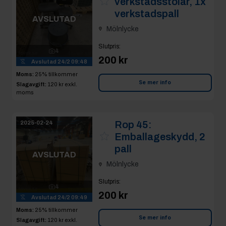
verkstadsstolar, 1x
verkstadspall
AVSLUTAD
Mölnlycke
Slutpris
:
4
200 kr
Avslutad
24/2 09:48
Moms:
25% tillkommer
Se mer info
Slagavgift:
120 kr
exkl.
moms
Rop 45:
2025-02-24
Emballageskydd, 2
pall
AVSLUTAD
Mölnlycke
Slutpris
:
4
200 kr
Avslutad
24/2 09:49
Moms:
25% tillkommer
Se mer info
Slagavgift:
120 kr
exkl.