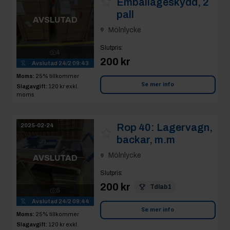
Emballageskydd, 2
pall
AVSLUTAD
Mölnlycke
Slutpris
:
4
200 kr
Avslutad
24/2 09:43
Moms:
25% tillkommer
Se mer info
Slagavgift:
120 kr
exkl.
moms
Rop 40:
Lagervagn,
2025-02-24
backar, m.m
Mölnlycke
AVSLUTAD
Slutpris
:
200 kr
Tdlab1
5
Avslutad
24/2 09:44
Se mer info
Moms:
25% tillkommer
Slagavgift:
120 kr
exkl.