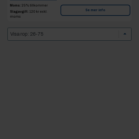
Moms:
25% tillkommer
Se mer info
Slagavgift:
120 kr
exkl.
moms