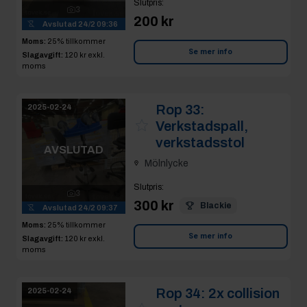
Slutpris
:
3
200 kr
Avslutad
24/2 09:36
Moms:
25% tillkommer
Se mer info
Slagavgift:
120 kr
exkl.
moms
Rop 33:
2025-02-24
Verkstadspall,
verkstadsstol
AVSLUTAD
Mölnlycke
Slutpris
:
3
300 kr
Blackie
Avslutad
24/2 09:37
Moms:
25% tillkommer
Se mer info
Slagavgift:
120 kr
exkl.
moms
Rop 34:
2x collision
2025-02-24