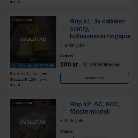
moms
Rop 41:
3x collision
2025-02-24
sentry,
kollisionsvarningspuck
AVSLUTAD
Mölnlycke
Slutpris
:
3
200 kr
Torbjornbecker
Avslutad
24/2 09:45
Moms:
25% tillkommer
Se mer info
Slagavgift:
120 kr
exkl.
moms
Rop 42:
AC, KCC,
2025-02-24
fönstermodell
Mölnlycke
AVSLUTAD
Slutpris
: