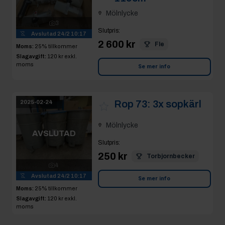
Mölnlycke
3
Slutpris
:
Avslutad
24/2 10:17
2 600 kr
Fle
Moms:
25% tillkommer
Slagavgift:
120 kr
exkl.
moms
Se mer info
Rop 73:
3x sopkärl
2025-02-24
Mölnlycke
AVSLUTAD
Slutpris
:
250 kr
Torbjornbecker
4
Avslutad
24/2 10:17
Se mer info
Moms:
25% tillkommer
Slagavgift:
120 kr
exkl.
moms