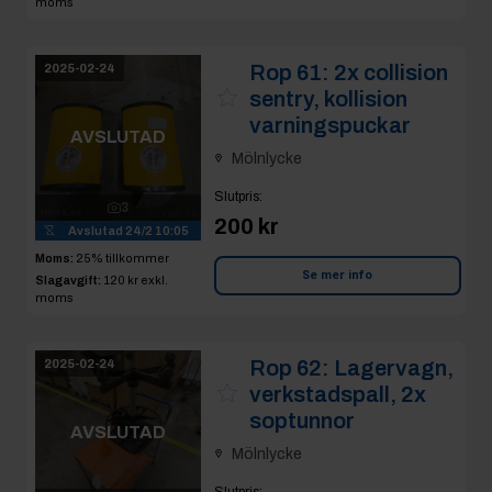
moms
Rop 61:
2x collision
2025-02-24
sentry, kollision
varningspuckar
AVSLUTAD
Mölnlycke
Slutpris
:
3
200 kr
Avslutad
24/2 10:05
Moms:
25% tillkommer
Se mer info
Slagavgift:
120 kr
exkl.
moms
Rop 62:
Lagervagn,
2025-02-24
verkstadspall, 2x
soptunnor
AVSLUTAD
Mölnlycke
Slutpris
: