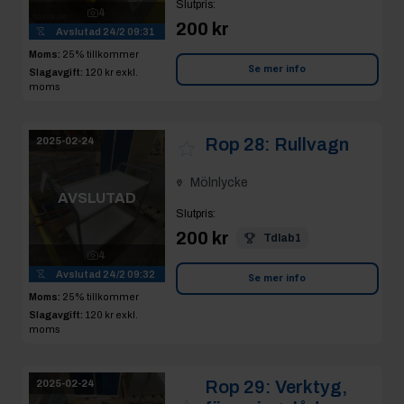
Slutpris
:
4
200 kr
Avslutad
24/2 09:31
Moms:
25% tillkommer
Se mer info
Slagavgift:
120 kr
exkl.
moms
Rop 28:
Rullvagn
2025-02-24
Mölnlycke
AVSLUTAD
Slutpris
:
200 kr
Tdlab1
4
Avslutad
24/2 09:32
Se mer info
Moms:
25% tillkommer
Slagavgift:
120 kr
exkl.
moms
Rop 29:
Verktyg,
2025-02-24