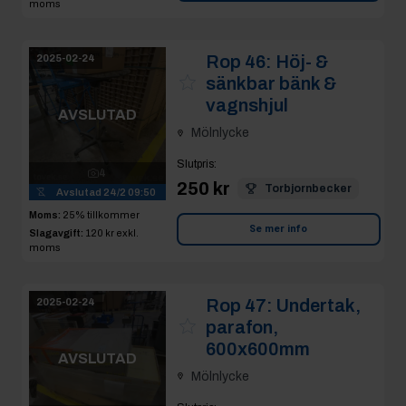
moms
Rop 46:
Höj- &
2025-02-24
sänkbar bänk &
vagnshjul
AVSLUTAD
Mölnlycke
Slutpris
:
4
250 kr
Torbjornbecker
Avslutad
24/2 09:50
Moms:
25% tillkommer
Se mer info
Slagavgift:
120 kr
exkl.
moms
Rop 47:
Undertak,
2025-02-24
parafon,
600x600mm
AVSLUTAD
Mölnlycke