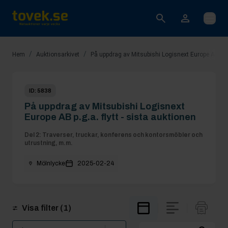
Öppna
/
/
Hem
Auktionsarkivet
På uppdrag av Mitsubishi Logisnext Europe AB p.g.a
ID:
5838
På uppdrag av Mitsubishi Logisnext
Europe AB p.g.a. flytt - sista auktionen
Del 2: Traverser, truckar, konferens och kontorsmöbler och
utrustning, m.m.
Mölnlycke
2025-02-24
Visa filter
(1)