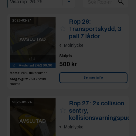
Rop 26:
2025-02-24
Transportskydd, 3
pall 7 lådor
AVSLUTAD
Mölnlycke
Slutpris
:
4
500 kr
Avslutad
24/2 09:30
Moms:
25% tillkommer
Se mer info
Slagavgift:
250 kr
exkl.
moms
Rop 27:
2x collision
2025-02-24
sentry,
kollisionsvarningspuck
AVSLUTAD
Mölnlycke