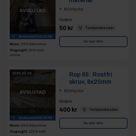
Mölnlycke
AVSLUTAD
Slutpris
:
50 kr
Torbjornbecker
3
Avslutad
24/2 10:08
Se mer info
Moms:
25% tillkommer
Slagavgift:
50 kr
exkl.
moms
Rop 65:
Rostfri
2025-02-24
skruv, 6x20mm
Mölnlycke
AVSLUTAD
Slutpris
:
400 kr
Torbjornbecker
4
Avslutad
24/2 10:09
Se mer info
Moms:
25% tillkommer
Slagavgift:
120 kr
exkl.