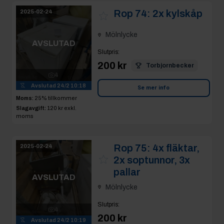
Rop 74:
2x kylskåp
2025-02-24
Mölnlycke
AVSLUTAD
Slutpris
:
200 kr
Torbjornbecker
4
Avslutad
24/2 10:18
Se mer info
Moms:
25% tillkommer
Slagavgift:
120 kr
exkl.
moms
Rop 75:
4x fläktar,
2025-02-24
2x soptunnor, 3x
pallar
AVSLUTAD
Mölnlycke
Slutpris
:
4
200 kr
Avslutad
24/2 10:19