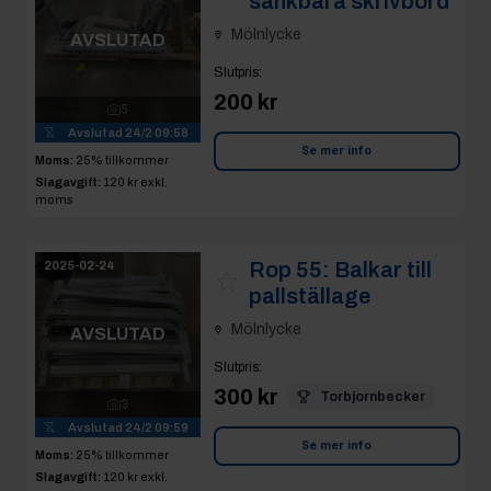
sänkbara skrivbord
Mölnlycke
AVSLUTAD
Slutpris
:
200 kr
5
Avslutad
24/2 09:58
Se mer info
Moms:
25% tillkommer
Slagavgift:
120 kr
exkl.
moms
Rop 55:
Balkar till
2025-02-24
pallställage
Mölnlycke
AVSLUTAD
Slutpris
:
300 kr
Torbjornbecker
3
Avslutad
24/2 09:59
Se mer info
Moms:
25% tillkommer
Slagavgift:
120 kr
exkl.