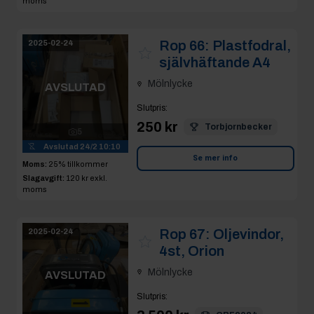
moms
Rop 66:
Plastfodral,
2025-02-24
självhäftande A4
Mölnlycke
AVSLUTAD
Slutpris
:
250 kr
Torbjornbecker
5
Avslutad
24/2 10:10
Se mer info
Moms:
25% tillkommer
Slagavgift:
120 kr
exkl.
moms
Rop 67:
Oljevindor,
2025-02-24
4st, Orion
Mölnlycke
AVSLUTAD
Slutpris
: