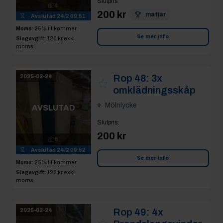
Slutpris
:
4
200 kr
matjar
Avslutad
24/2 09:51
Moms:
25% tillkommer
Se mer info
Slagavgift:
120 kr
exkl.
moms
Rop 48:
3x
2025-02-24
omklädningsskåp
Mölnlycke
AVSLUTAD
Slutpris
:
200 kr
6
Avslutad
24/2 09:52
Se mer info
Moms:
25% tillkommer
Slagavgift:
120 kr
exkl.
moms
Rop 49:
4x
2025-02-24