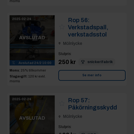
moms
Rop 56:
2025-02-24
Verkstadspall,
verkstadsstol
AVSLUTAD
Mölnlycke
Slutpris
:
4
250 kr
snickerifabrik
Avslutad
24/2 10:00
Moms:
25% tillkommer
Se mer info
Slagavgift:
120 kr
exkl.
moms
Rop 57:
2025-02-24
Påkörningsskydd
Mölnlycke
AVSLUTAD
Slutpris
: