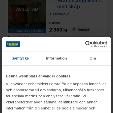
Brandslangsvindor
med skåp
AVSLUTAD
Mölnlycke
Slutpris
:
3
2 350 kr
Ropest
Avslutad
24/2 09:53
Moms:
25% tillkommer
Se mer info
Slagavgift:
120 kr
exkl.
moms
Samtycke
Information
Om
Rop 50:
2025-02-24
Transportskydd, 3
pall 8 lådor
Denna webbplats använder cookies
AVSLUTAD
Mölnlycke
Vi använder enhetsidentifierare för att anpassa innehållet
och annonserna till användarna, tillhandahålla funktioner
Slutpris
:
4
för sociala medier och analysera vår trafik. Vi
200 kr
Torbjornbecker
Avslutad
24/2 09:54
vidarebefordrar även sådana identifierare och annan
Moms:
25% tillkommer
information från din enhet till de sociala medier och
Se mer info
Slagavgift:
120 kr
exkl.