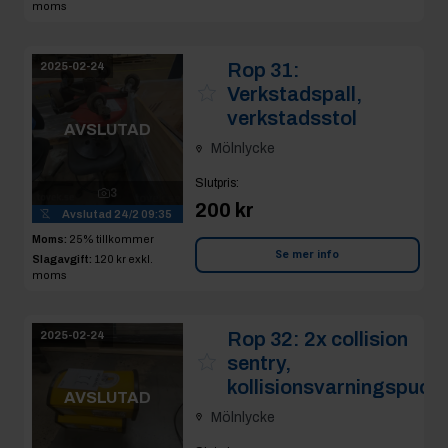
moms
Rop 31:
2025-02-24
Verkstadspall,
verkstadsstol
AVSLUTAD
Mölnlycke
Slutpris
:
3
200 kr
Avslutad
24/2 09:35
Moms:
25% tillkommer
Se mer info
Slagavgift:
120 kr
exkl.
moms
Rop 32:
2x collision
2025-02-24
sentry,
kollisionsvarningspuck
AVSLUTAD
Mölnlycke