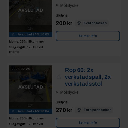
Mölnlycke
AVSLUTAD
Slutpris
:
200 kr
Kvarnbäcken
3
Avslutad
24/2 10:03
Se mer info
Moms:
25% tillkommer
Slagavgift:
120 kr
exkl.
moms
Rop 60:
2x
2025-02-24
verkstadspall, 2x
verkstadsstol
AVSLUTAD
Mölnlycke
Slutpris
:
6
270 kr
Torbjornbecker
Avslutad
24/2 10:04
Moms:
25% tillkommer
Se mer info
Slagavgift:
120 kr
exkl.