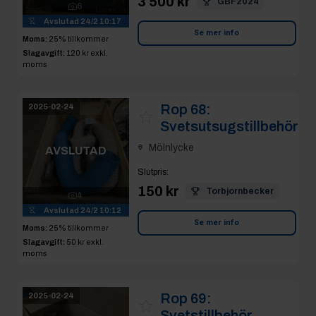
3 500 kr
GBF2024
6
Avslutad
24/2 10:17
Se mer info
Moms:
25% tillkommer
Slagavgift:
120 kr
exkl.
moms
Rop 68:
2025-02-24
Svetsutsugstillbehör
Mölnlycke
AVSLUTAD
Slutpris
:
150 kr
Torbjornbecker
4
Avslutad
24/2 10:12
Se mer info
Moms:
25% tillkommer
Slagavgift:
50 kr
exkl.
moms
Rop 69:
2025-02-24
Svetstillbehör