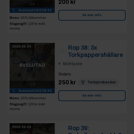
200 kr
4
Avslutad
24/2 09:41
Se mer info
Moms:
25% tillkommer
Slagavgift:
120 kr
exkl.
moms
Rop 38:
3x
2025-02-24
Torkpappershållare
Mölnlycke
AVSLUTAD
Slutpris
:
250 kr
Torbjornbecker
3
Avslutad
24/2 09:43
Se mer info
Moms:
25% tillkommer
Slagavgift:
120 kr
exkl.
moms
Rop 39:
2025-02-24