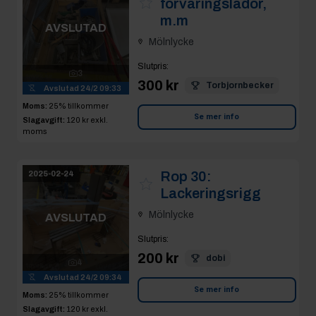
förvaringslådor,
m.m
AVSLUTAD
Mölnlycke
Slutpris
:
3
300 kr
Torbjornbecker
Avslutad
24/2 09:33
Moms:
25% tillkommer
Se mer info
Slagavgift:
120 kr
exkl.
moms
Rop 30:
2025-02-24
Lackeringsrigg
Mölnlycke
AVSLUTAD
Slutpris
:
200 kr
dobi
4
Avslutad
24/2 09:34
Se mer info
Moms:
25% tillkommer
Slagavgift:
120 kr
exkl.