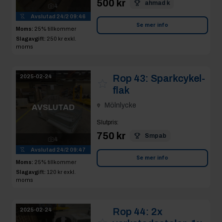
500 kr
ahmad k
4
Avslutad
24/2 09:46
Se mer info
Moms:
25% tillkommer
Slagavgift:
250 kr
exkl.
moms
Rop 43:
Sparkcykel-
2025-02-24
flak
Mölnlycke
AVSLUTAD
Slutpris
:
750 kr
Smpab
4
Avslutad
24/2 09:47
Se mer info
Moms:
25% tillkommer
Slagavgift:
120 kr
exkl.
moms
Rop 44:
2x
2025-02-24