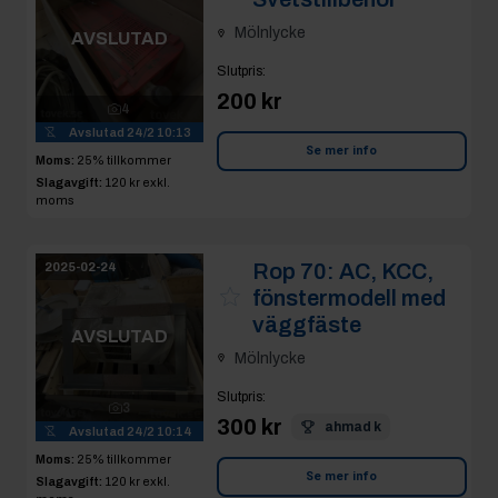
Mölnlycke
AVSLUTAD
Slutpris
:
200 kr
4
Avslutad
24/2 10:13
Se mer info
Moms:
25% tillkommer
Slagavgift:
120 kr
exkl.
moms
Rop 70:
AC, KCC,
2025-02-24
fönstermodell med
väggfäste
AVSLUTAD
Mölnlycke
Slutpris
:
3
300 kr
ahmad k
Avslutad
24/2 10:14
Moms:
25% tillkommer
Se mer info
Slagavgift:
120 kr
exkl.