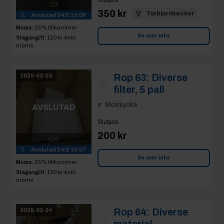
5
350 kr
Torbjornbecker
Avslutad
24/2 10:06
Moms:
25% tillkommer
Se mer info
Slagavgift:
120 kr
exkl.
moms
Rop 63:
Diverse
2025-02-24
filter, 5 pall
Mölnlycke
AVSLUTAD
Slutpris
:
200 kr
6
Avslutad
24/2 10:07
Se mer info
Moms:
25% tillkommer
Slagavgift:
120 kr
exkl.
moms
Rop 64:
Diverse
2025-02-24
material