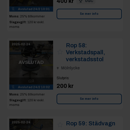
400 kr
UGC
4
Avslutad
24/2 10:01
Se mer info
Moms:
25% tillkommer
Slagavgift:
120 kr
exkl.
moms
Rop 58:
2025-02-24
Verkstadspall,
verkstadsstol
AVSLUTAD
Mölnlycke
Slutpris
:
3
200 kr
Avslutad
24/2 10:02
Moms:
25% tillkommer
Se mer info
Slagavgift:
120 kr
exkl.
moms
Rop 59:
Städvagn
2025-02-24