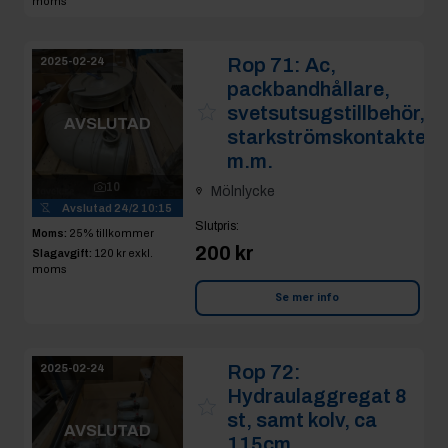
moms
Rop 71:
Ac,
2025-02-24
packbandhållare,
svetsutsugstillbehör,
AVSLUTAD
starkströmskontakter
m.m.
10
Mölnlycke
Avslutad
24/2 10:15
Slutpris
:
Moms:
25% tillkommer
200 kr
Slagavgift:
120 kr
exkl.
moms
Se mer info
Rop 72:
2025-02-24
Hydraulaggregat 8
st, samt kolv, ca
AVSLUTAD
115cm