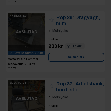
moms
Rop 36:
Dragvagn,
2025-02-24
m.m
Mölnlycke
AVSLUTAD
Slutpris
:
200 kr
Tdlab1
4
Avslutad
24/2 09:40
Se mer info
Moms:
25% tillkommer
Slagavgift:
120 kr
exkl.
moms
Rop 37:
Arbetsbänk,
2025-02-24
bord, stol
Mölnlycke
AVSLUTAD
Slutpris
: