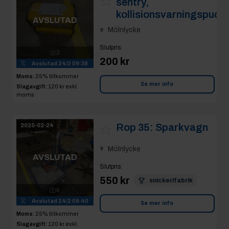
sentry,
kollisionsvarningspuck
AVSLUTAD
Mölnlycke
Slutpris
:
3
200 kr
Avslutad
24/2 09:38
Moms:
25% tillkommer
Se mer info
Slagavgift:
120 kr
exkl.
moms
Rop 35:
Sparkvagn
2025-02-24
Mölnlycke
AVSLUTAD
Slutpris
:
550 kr
snickerifabrik
4
Avslutad
24/2 09:40
Se mer info
Moms:
25% tillkommer
Slagavgift:
120 kr
exkl.