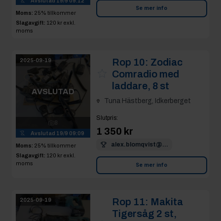
Avslutad
19/9 09:12
Se mer info
Moms:
25% tillkommer
Slagavgift:
120 kr
exkl.
moms
Rop 10:
Zodiac
2025-09-19
Comradio med
laddare, 8 st
AVSLUTAD
Tuna Hästberg, Idkerberget
Slutpris
:
8
1 350 kr
Avslutad
19/9 09:09
alex.blomqvist@...
Moms:
25% tillkommer
Slagavgift:
120 kr
exkl.
moms
Se mer info
Rop 11:
Makita
2025-09-19
Tigersåg 2 st,