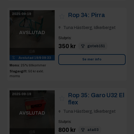
Rop 34:
Pirra
2025-09-19
Tuna Hästberg, Idkerberget
AVSLUTAD
Slutpris
:
350 kr
goteb151
6
Avslutad
19/9 09:33
Se mer info
Moms:
25% tillkommer
Slagavgift:
50 kr
exkl.
moms
Rop 35:
Garo U32 El
2025-09-19
flex
Tuna Hästberg, Idkerberget
AVSLUTAD
Slutpris
:
800 kr
ata03
5
Avslutad
19/9 09:34
Se mer info