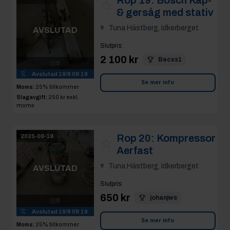
& gersåg med stativ
Tuna Hästberg, Idkerberget
AVSLUTAD
Slutpris
:
2 100 kr
Becxs1
9
Avslutad
19/9 09:19
Se mer info
Moms:
25% tillkommer
Slagavgift:
250 kr
exkl.
moms
Rop 20:
Kompressor
2025-09-19
Aerfast
Tuna Hästberg, Idkerberget
AVSLUTAD
Slutpris
:
650 kr
johanjws
9
Avslutad
19/9 09:19
Se mer info
Moms:
25% tillkommer