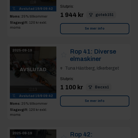
1 944 kr
goteb151
Moms:
25% tillkommer
Slagavgift:
120 kr
exkl.
moms
Se mer info
Rop 41:
Diverse
2025-09-19
elmaskiner
Tuna Hästberg, Idkerberget
AVSLUTAD
Slutpris
:
1 100 kr
Becxs1
13
Avslutad
19/9 09:42
Se mer info
Moms:
25% tillkommer
Slagavgift:
120 kr
exkl.
moms
Rop 42:
2025-09-19
Dammsugare Nilfisk