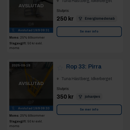
250 kr
Energismedenab
6
Avslutad
19/9 09:31
Se mer info
Moms:
25% tillkommer
Slagavgift:
50 kr
exkl.
moms
Rop 33:
Pirra
2025-09-19
Tuna Hästberg, Idkerberget
AVSLUTAD
Slutpris
:
350 kr
johanjws
7
Avslutad
19/9 09:33
Se mer info
Moms:
25% tillkommer
Slagavgift:
50 kr
exkl.
moms