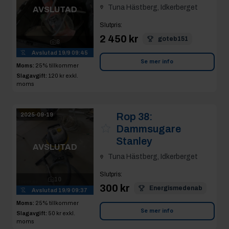
Slutpris
:
2 450 kr
goteb151
8
Avslutad
19/9 09:45
Se mer info
Moms:
25% tillkommer
Slagavgift:
120 kr
exkl.
moms
Rop 38:
2025-09-19
Dammsugare
Stanley
AVSLUTAD
Tuna Hästberg, Idkerberget
Slutpris
:
10
300 kr
Energismedenab
Avslutad
19/9 09:37
Moms:
25% tillkommer
Se mer info
Slagavgift:
50 kr
exkl.
moms