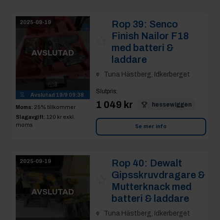
Rop 39:
Senco
2025-09-19
Finish Nailor F18
med batteri &
AVSLUTAD
laddare
Tuna Hästberg, Idkerberget
8
Slutpris
:
Avslutad
19/9 09:38
1 049 kr
hessewiggen
Moms:
25% tillkommer
Slagavgift:
120 kr
exkl.
moms
Se mer info
Rop 40:
Dewalt
2025-09-19
Gipsskruvdragare &
Mutterknack med
AVSLUTAD
batteri & laddare
Tuna Hästberg, Idkerberget
8
Slutpris
:
Avslutad
19/9 09:42