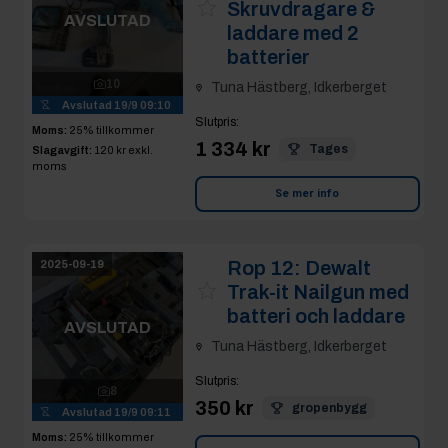
Skruvdragare &
AVSLUTAD
laddare med 2
batterier
10
Tuna Hästberg, Idkerberget
Avslutad
19/9 09:10
Slutpris
:
Moms:
25% tillkommer
1 334 kr
Tages
Slagavgift:
120 kr
exkl.
moms
Se mer info
Rop 12:
Dewalt
2025-09-19
Trak-it Nailgun med
batteri och laddare
AVSLUTAD
Tuna Hästberg, Idkerberget
Slutpris
:
8
350 kr
gropenbygg
Avslutad
19/9 09:11
Moms:
25% tillkommer