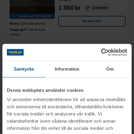
1 350 kr
johanjws
8
Avslutad
19/9 09:22
Se mer info
Moms:
25% tillkommer
Slagavgift:
120 kr
exkl.
moms
Rop 23:
Pall med 6
2025-09-19
st Garo El Flex och
diverse belysning
Samtycke
Information
Om
AVSLUTAD
Tuna Hästberg, Idkerberget
Slutpris
:
Denna webbplats använder cookies
16
2 100 kr
Energismedenab
Avslutad
19/9 09:22
Vi använder enhetsidentifierare för att anpassa innehållet
Moms:
25% tillkommer
och annonserna till användarna, tillhandahålla funktioner
Se mer info
Slagavgift:
120 kr
exkl.
för sociala medier och analysera vår trafik. Vi
moms
vidarebefordrar även sådana identifierare och annan
information från din enhet till de sociala medier och
Rop 24:
Ergofast
2025-09-19