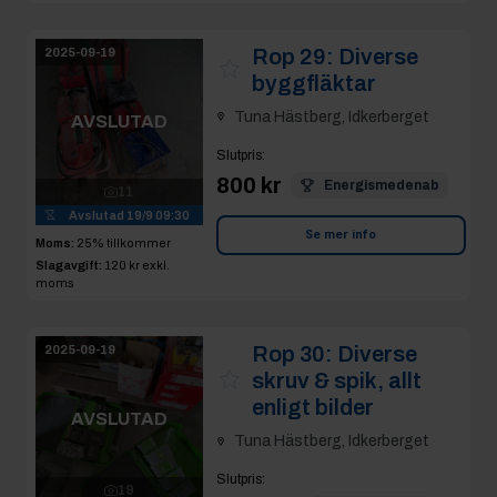
Rop 29:
Diverse
2025-09-19
byggfläktar
Tuna Hästberg, Idkerberget
AVSLUTAD
Slutpris
:
800 kr
Energismedenab
11
Avslutad
19/9 09:30
Se mer info
Moms:
25% tillkommer
Slagavgift:
120 kr
exkl.
moms
Rop 30:
Diverse
2025-09-19
skruv & spik, allt
enligt bilder
AVSLUTAD
Tuna Hästberg, Idkerberget
Slutpris
:
19
1 350 kr
andreas777
Avslutad
19/9 09:30