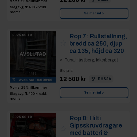
Moms:
25% tillkommer
Slagavgift:
400 kr
exkl.
moms
Se mer info
Rop 7:
Rullställning,
2025-09-19
bredd ca 250, djup
ca 135, höjd ca 320
AVSLUTAD
Tuna Hästberg, Idkerberget
Slutpris
:
11
12 500 kr
RHS24
Avslutad
19/9 09:09
Moms:
25% tillkommer
Se mer info
Slagavgift:
400 kr
exkl.
moms
Rop 8:
Hilti
2025-09-19
Gipsskruvdragare
med batteri &