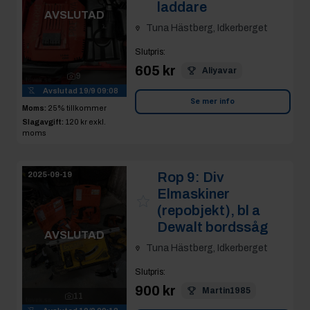
laddare
AVSLUTAD
Tuna Hästberg, Idkerberget
Slutpris
:
605 kr
Aliyavar
9
Avslutad
19/9 09:08
Se mer info
Moms:
25% tillkommer
Slagavgift:
120 kr
exkl.
moms
Rop 9:
Div
2025-09-19
Elmaskiner
(repobjekt), bl a
Dewalt bordssåg
AVSLUTAD
Tuna Hästberg, Idkerberget
Slutpris
:
900 kr
Martin1985
11