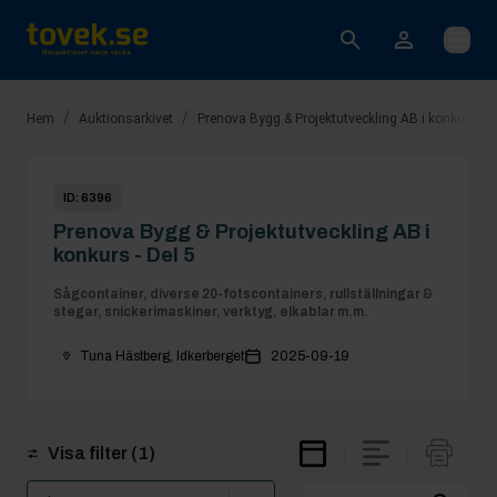
Öppna
/
/
Hem
Auktionsarkivet
Prenova Bygg & Projektutveckling AB i konkurs - D
ID:
6396
Prenova Bygg & Projektutveckling AB i
konkurs - Del 5
Sågcontainer, diverse 20-fotscontainers, rullställningar &
stegar, snickerimaskiner, verktyg, elkablar m.m.
Tuna Hästberg, Idkerberget
2025-09-19
Visa filter
(1)