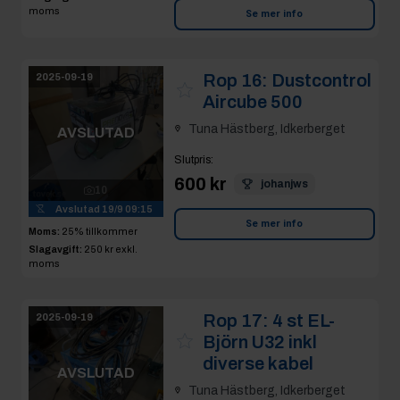
moms
Se mer info
Rop 16:
Dustcontrol
2025-09-19
Aircube 500
Tuna Hästberg, Idkerberget
AVSLUTAD
Slutpris
:
600 kr
johanjws
10
Avslutad
19/9 09:15
Se mer info
Moms:
25% tillkommer
Slagavgift:
250 kr
exkl.
moms
Rop 17:
4 st EL-
2025-09-19
Björn U32 inkl
diverse kabel
AVSLUTAD
Tuna Hästberg, Idkerberget