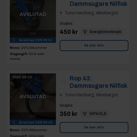
Tuna Hästberg, Idkerberget
AVSLUTAD
Slutpris
:
450 kr
Energismedenab
8
Avslutad
19/9 09:41
Se mer info
Moms:
25% tillkommer
Slagavgift:
50 kr
exkl.
moms
Rop 43:
2025-09-19
Dammsugare Nilfisk
Tuna Hästberg, Idkerberget
AVSLUTAD
Slutpris
:
350 kr
DIPAOLE
7
Avslutad
19/9 09:45
Se mer info
Moms:
25% tillkommer
Slagavgift:
50 kr
exkl.
moms