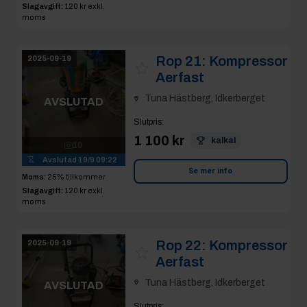
Slagavgift:
120 kr
exkl.
moms
Rop 21:
Kompressor
2025-09-19
Aerfast
Tuna Hästberg, Idkerberget
AVSLUTAD
Slutpris
:
1 100 kr
kalkal
10
Avslutad
19/9 09:22
Se mer info
Moms:
25% tillkommer
Slagavgift:
120 kr
exkl.
moms
Rop 22:
Kompressor
2025-09-19
Aerfast
Tuna Hästberg, Idkerberget
AVSLUTAD
Slutpris
: