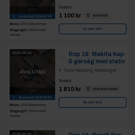
Slutpris
:
11
1 100 kr
erkersd
Avslutad
19/9 09:16
Moms:
25% tillkommer
Se mer info
Slagavgift:
250 kr
exkl.
moms
Rop 18:
Makita Kap-
2025-09-19
& gersåg med stativ
Tuna Hästberg, Idkerberget
AVSLUTAD
Slutpris
:
1 810 kr
steventrusler
9
Avslutad
19/9 09:20
Se mer info
Moms:
25% tillkommer
Slagavgift:
250 kr
exkl.
moms
Rop 19:
Bosch Kap-
2025-09-19