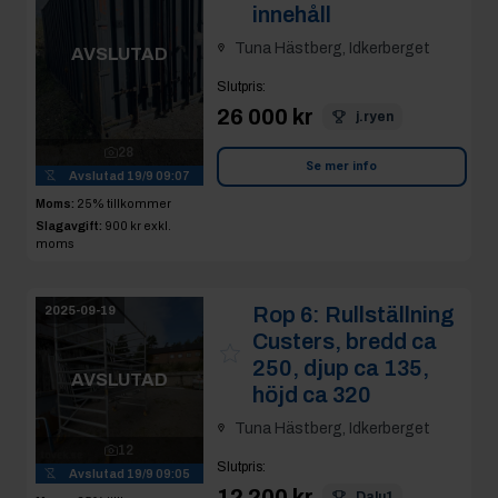
innehåll
Tuna Hästberg, Idkerberget
AVSLUTAD
Slutpris
:
26 000 kr
j.ryen
28
Se mer info
Avslutad
19/9 09:07
Moms:
25% tillkommer
Slagavgift:
900 kr
exkl.
moms
Rop 6:
Rullställning
2025-09-19
Custers, bredd ca
250, djup ca 135,
AVSLUTAD
höjd ca 320
Tuna Hästberg, Idkerberget
12
Slutpris
:
Avslutad
19/9 09:05
12 200 kr
Dalu1