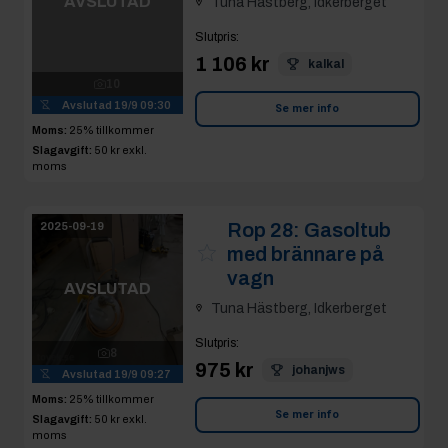
Tuna Hästberg, Idkerberget
Slutpris
:
10
1 106 kr
kalkal
Avslutad
19/9 09:30
Moms:
25% tillkommer
Se mer info
Slagavgift:
50 kr
exkl.
moms
Rop 28:
Gasoltub
2025-09-19
med brännare på
vagn
AVSLUTAD
Tuna Hästberg, Idkerberget
Slutpris
:
8
975 kr
johanjws
Avslutad
19/9 09:27
Moms:
25% tillkommer
Se mer info
Slagavgift:
50 kr
exkl.
moms