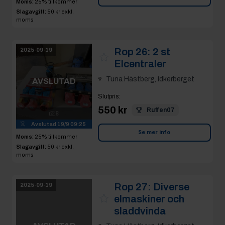
Moms:
25% tillkommer
Slagavgift:
50 kr
exkl.
moms
Rop 26:
2 st
2025-09-19
Elcentraler
Tuna Hästberg, Idkerberget
AVSLUTAD
Slutpris
:
550 kr
Ruffen07
8
Avslutad
19/9 09:25
Se mer info
Moms:
25% tillkommer
Slagavgift:
50 kr
exkl.
moms
Rop 27:
Diverse
2025-09-19
elmaskiner och
sladdvinda
AVSLUTAD