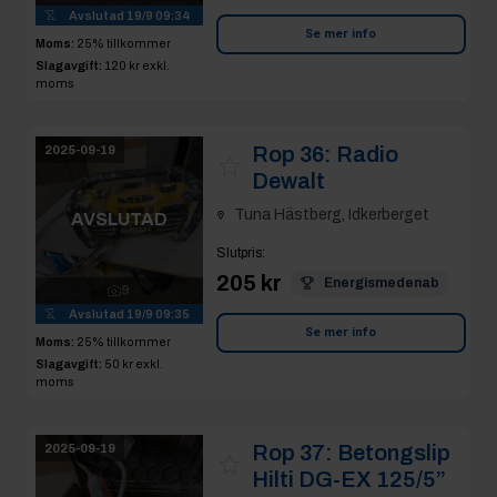
Moms:
25% tillkommer
Slagavgift:
120 kr
exkl.
moms
Rop 36:
Radio
2025-09-19
Dewalt
Tuna Hästberg, Idkerberget
AVSLUTAD
Slutpris
:
205 kr
Energismedenab
9
Avslutad
19/9 09:35
Se mer info
Moms:
25% tillkommer
Slagavgift:
50 kr
exkl.
moms
Rop 37:
Betongslip
2025-09-19
Hilti DG-EX 125/5”
Tuna Hästberg, Idkerberget
AVSLUTAD