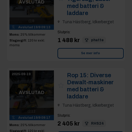
AVSLUTAD
med batteri &
laddare
9
Tuna Hästberg, Idkerberget
Avslutad
19/9 09:13
Slutpris
:
Moms:
25% tillkommer
1 488 kr
phatte
Slagavgift:
120 kr
exkl.
moms
Se mer info
Rop 15:
Diverse
2025-09-19
Dewalt-maskiner
med batteri &
AVSLUTAD
laddare
Tuna Hästberg, Idkerberget
12
Slutpris
:
Avslutad
19/9 09:17
2 405 kr
RHS24
Moms:
25% tillkommer
Slagavgift:
120 kr
exkl.