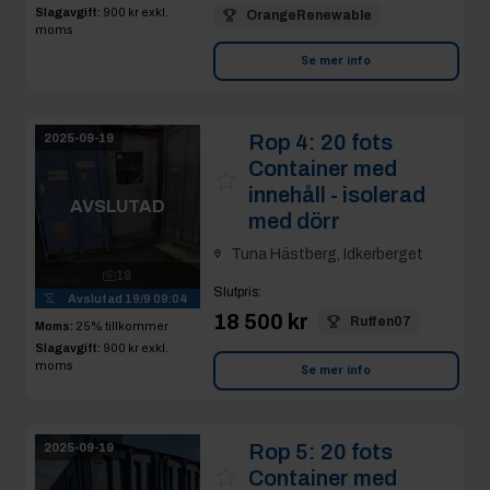
Slagavgift:
900 kr
exkl.
OrangeRenewable
moms
Se mer info
Rop 4:
20 fots
2025-09-19
Container med
innehåll - isolerad
AVSLUTAD
med dörr
Tuna Hästberg, Idkerberget
18
Slutpris
:
Avslutad
19/9 09:04
18 500 kr
Ruffen07
Moms:
25% tillkommer
Slagavgift:
900 kr
exkl.
moms
Se mer info
Rop 5:
20 fots
2025-09-19
Container med