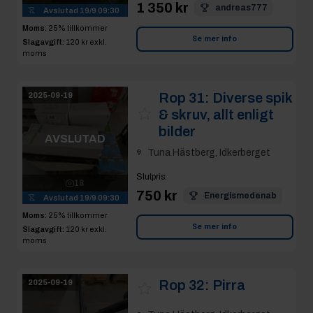
Moms:
25% tillkommer
Se mer info
Slagavgift:
120 kr
exkl.
moms
Rop 31:
Diverse spik
2025-09-19
& skruv, allt enligt
bilder
AVSLUTAD
Tuna Hästberg, Idkerberget
Slutpris
:
18
750 kr
Energismedenab
Avslutad
19/9 09:30
Moms:
25% tillkommer
Se mer info
Slagavgift:
120 kr
exkl.
moms
Rop 32:
Pirra
2025-09-19
Tuna Hästberg, Idkerberget
AVSLUTAD
Slutpris
: