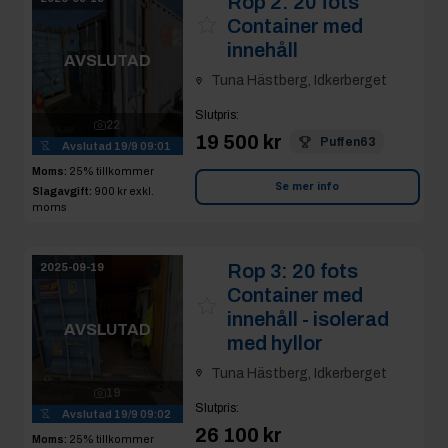
Rop 2:
20 fots
Container med
innehåll
AVSLUTAD
Tuna Hästberg, Idkerberget
Slutpris
:
22
19 500 kr
Puffen63
Avslutad
19/9 09:01
Moms:
25% tillkommer
Se mer info
Slagavgift:
900 kr
exkl.
moms
Rop 3:
20 fots
2025-09-19
Container med
innehåll - isolerad
AVSLUTAD
med hyllor
Tuna Hästberg, Idkerberget
19
Slutpris
:
Avslutad
19/9 09:02
26 100 kr
Moms:
25% tillkommer