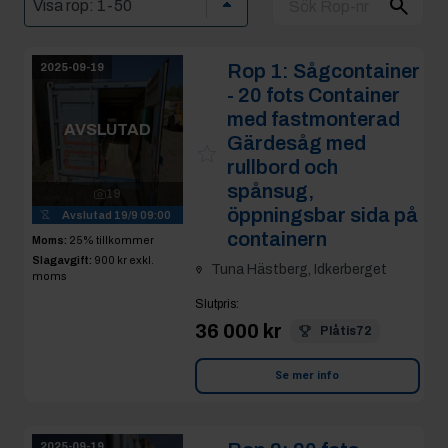
Rop 1:
Sågcontainer
2025-09-19
- 20 fots Container
med fastmonterad
AVSLUTAD
Gärdesåg med
rullbord och
spånsug,
19
öppningsbar sida på
Avslutad
19/9 09:00
containern
Moms:
25% tillkommer
Slagavgift:
900 kr
exkl.
Tuna Hästberg, Idkerberget
moms
Slutpris
:
36 000 kr
Plåtis72
Se mer info
2025-09-19