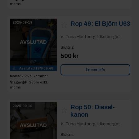
Rop 49:
El Björn U63
2025-09-19
Tuna Hästberg, Idkerberget
AVSLUTAD
Slutpris
:
500 kr
7
Avslutad
19/9 09:48
Se mer info
Moms:
25% tillkommer
Slagavgift:
250 kr
exkl.
moms
Rop 50:
Diesel-
2025-09-19
kanon
Tuna Hästberg, Idkerberget
AVSLUTAD
Slutpris
:
805 kr
Henke019
8