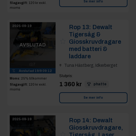
Se mer info
Slagavgift:
120 kr
exkl.
moms
Rop 13:
Dewalt
2025-09-19
Tigersåg &
Giosskruvdragare
AVSLUTAD
med batteri &
laddare
7
Tuna Hästberg, Idkerberget
Avslutad
19/9 09:12
Slutpris
:
Moms:
25% tillkommer
1 360 kr
phatte
Slagavgift:
120 kr
exkl.
moms
Se mer info
Rop 14:
Dewalt
2025-09-19
Giosskruvdragare,
Tigersåg, Laser