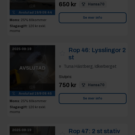
Avslutad
19/9 09:44
Se mer info
Moms:
25% tillkommer
Slagavgift:
120 kr
exkl.
moms
Rop 46:
Lysslingor 2
2025-09-19
st
Tuna Hästberg, Idkerberget
AVSLUTAD
Slutpris
:
750 kr
Hansa70
5
Avslutad
19/9 09:45
Se mer info
Moms:
25% tillkommer
Slagavgift:
120 kr
exkl.
moms
Rop 47:
2 st stativ
2025-09-19
med ledbelysning