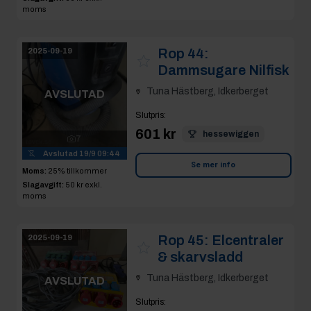
Rop 44:
2025-09-19
Dammsugare Nilfisk
Tuna Hästberg, Idkerberget
AVSLUTAD
Slutpris
:
601 kr
hessewiggen
7
Avslutad
19/9 09:44
Se mer info
Moms:
25% tillkommer
Slagavgift:
50 kr
exkl.
moms
Rop 45:
Elcentraler
2025-09-19
& skarvsladd
Tuna Hästberg, Idkerberget
AVSLUTAD
Slutpris
:
650 kr
Hansa70
8