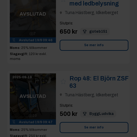
Tuna Hästberg, Idkerberget
AVSLUTAD
Slutpris
:
650 kr
goteb151
7
Avslutad
19/9 09:46
Se mer info
Moms:
25% tillkommer
Slagavgift:
120 kr
exkl.
moms
Rop 48:
El Björn ZSF
2025-09-19
63
Tuna Hästberg, Idkerberget
AVSLUTAD
Slutpris
:
500 kr
ByggLudvika
10
Avslutad
19/9 09:47
Se mer info
Moms:
25% tillkommer
Slagavgift:
250 kr
exkl.
moms