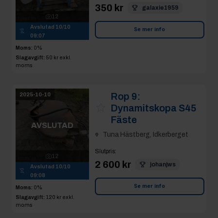
350 kr
galaxie1959
12
Avslutad
10/10
Se mer info
09:07
Moms:
0%
Slagavgift:
50 kr
exkl.
moms
Rop 9:
2025-10-10
Dynamitskopa S45
Fäste
AVSLUTAD
Tuna Hästberg, Idkerberget
Slutpris
:
12
2 600 kr
johanjws
Avslutad
10/10
09:08
Se mer info
Moms:
0%
Slagavgift:
120 kr
exkl.
moms