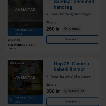
Sandspridare med
handtag
AVSLUTAD
Tuna Hästberg, Idkerberget
Slutpris
:
8
250 kr
Olga62
Avslutad
10/10
09:26
Se mer info
Moms:
0%
Slagavgift:
50 kr
exkl.
moms
Rop 28:
Diverse
2025-10-10
kabelklämmor
Tuna Hästberg, Idkerberget
AVSLUTAD
Slutpris
:
350 kr
HasseHan
8
Avslutad
10/10
Se mer info
09:27