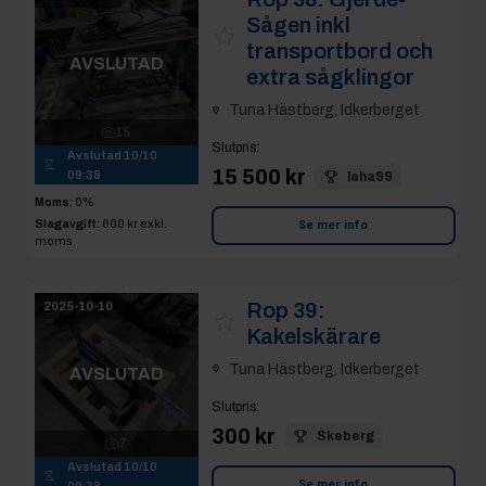
Sågen inkl
transportbord och
AVSLUTAD
extra sågklingor
Tuna Hästberg, Idkerberget
15
Slutpris
:
Avslutad
10/10
15 500 kr
09:38
leha99
Moms:
0%
Slagavgift:
600 kr
exkl.
Se mer info
moms
Rop 39:
2025-10-10
Kakelskärare
Tuna Hästberg, Idkerberget
AVSLUTAD
Slutpris
:
300 kr
Skeberg
7
Avslutad
10/10
Se mer info
09:38