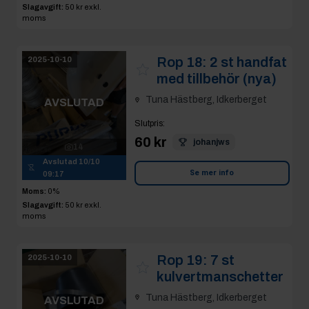
Slagavgift:
50 kr
exkl.
moms
Rop 18:
2 st handfat
2025-10-10
med tillbehör (nya)
Tuna Hästberg, Idkerberget
AVSLUTAD
Slutpris
:
60 kr
johanjws
14
Avslutad
10/10
Se mer info
09:17
Moms:
0%
Slagavgift:
50 kr
exkl.
moms
Rop 19:
7 st
2025-10-10
kulvertmanschetter
Tuna Hästberg, Idkerberget
AVSLUTAD