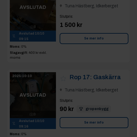
Tuna Hästberg, Idkerberget
AVSLUTAD
Slutpris
:
1 500 kr
8
Avslutad
10/10
Se mer info
09:15
Moms:
0%
Slagavgift:
400 kr
exkl.
moms
Rop 17:
Gaskärra
2025-10-10
Tuna Hästberg, Idkerberget
AVSLUTAD
Slutpris
:
90 kr
gropenbygg
9
Avslutad
10/10
Se mer info
09:16
Moms:
0%