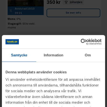
350 kr
johanjws
6
Avslutad
10/10
Se mer info
09:21
Moms:
0%
Slagavgift:
50 kr
exkl.
moms
Rop 23:
Diverse
2025-10-10
reservdelar till
toalettstol
Samtycke
Information
Om
AVSLUTAD
Tuna Hästberg, Idkerberget
Slutpris
:
Denna webbplats använder cookies
12
200 kr
tekniknissen
Avslutad
10/10
Vi använder enhetsidentifierare för att anpassa innehållet
09:22
och annonserna till användarna, tillhandahålla funktioner
Se mer info
Moms:
0%
för sociala medier och analysera vår trafik. Vi
Slagavgift:
50 kr
exkl.
vidarebefordrar även sådana identifierare och annan
moms
information från din enhet till de sociala medier och