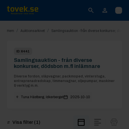
Öppna
/
/
Hem
Auktionsarkivet
Samlingsauktion - från diverse konkurser, dödsbo
ID:
6441
Samlingsauktion - från diverse
konkurser, dödsbon m.fl inlämnare
Diverse fordon, släpvagnar, packmoped, vinterstuga,
entreprenadredskap, timmervagnar, oljepumpar, maskiner
& verktyg m.m.
Tuna Hästberg, Idkerberget
2025-10-10
Visa filter
(1)