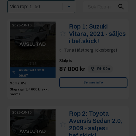
Rop 1:
Suzuki
2025-10-10
Vitara, 2021 - säljes
i bef.skick!
AVSLUTAD
Tuna Hästberg, Idkerberget
Slutpris
:
16
87 000 kr
RHS24
Avslutad
10/10
09:07
Se mer info
Moms:
0%
Slagavgift:
4 600 kr
exkl.
moms
Rop 2:
Toyota
2025-10-10
Avensis Sedan 2.0,
2009 - säljes i
AVSLUTAD
bef.skick!