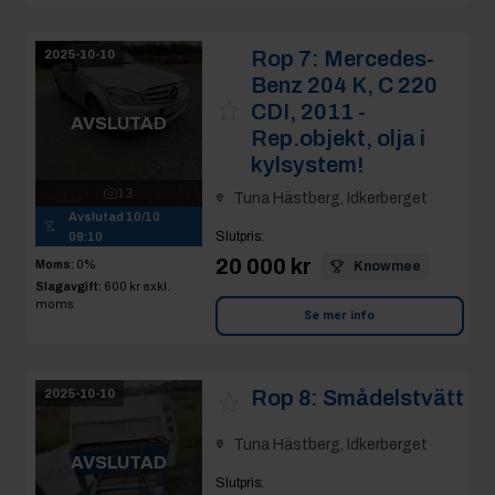
Rop 7:
Mercedes-
2025-10-10
Benz 204 K, C 220
CDI, 2011 -
AVSLUTAD
Rep.objekt, olja i
kylsystem!
13
Tuna Hästberg, Idkerberget
Avslutad
10/10
Slutpris
:
09:10
20 000 kr
Moms:
0%
Knowmee
Slagavgift:
600 kr
exkl.
moms
Se mer info
Rop 8:
Smådelstvätt
2025-10-10
Tuna Hästberg, Idkerberget
AVSLUTAD
Slutpris
: