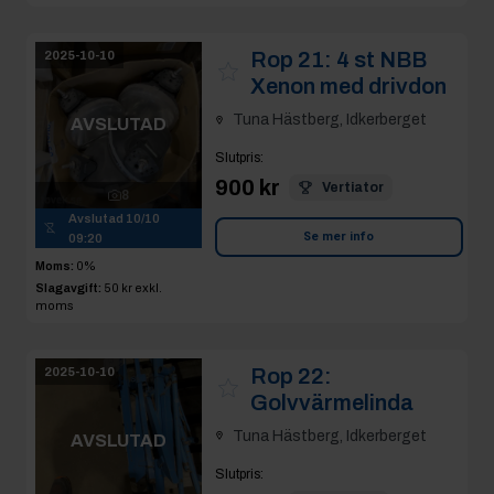
Rop 21:
4 st NBB
2025-10-10
Xenon med drivdon
Tuna Hästberg, Idkerberget
AVSLUTAD
Slutpris
:
900 kr
Vertiator
8
Avslutad
10/10
Se mer info
09:20
Moms:
0%
Slagavgift:
50 kr
exkl.
moms
Rop 22:
2025-10-10
Golvvärmelinda
Tuna Hästberg, Idkerberget
AVSLUTAD
Slutpris
: