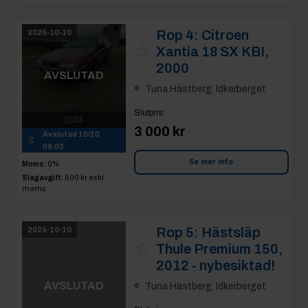
Rop 4:
Citroen
2025-10-10
Xantia 18 SX KBI,
2000
AVSLUTAD
Tuna Hästberg, Idkerberget
Slutpris
:
23
3 000 kr
Avslutad
10/10
09:03
Se mer info
Moms:
0%
Slagavgift:
500 kr
exkl.
moms
Rop 5:
Hästsläp
2025-10-10
Thule Premium 150,
2012 - nybesiktad!
AVSLUTAD
Tuna Hästberg, Idkerberget