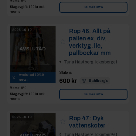
Moms:
0%
Slagavgift:
120 kr
exkl.
Se mer info
moms
Rop 46:
Allt på
2025-10-10
pallen ex, div.
verktyg, lie,
AVSLUTAD
pallbockar mm
Tuna Hästberg, Idkerberget
23
Slutpris
:
Avslutad
10/10
600 kr
09:45
Sahlbergs
Moms:
0%
Slagavgift:
120 kr
exkl.
Se mer info
moms
Rop 47:
Dyk
2025-10-10
vattenskoter
Tuna Hästberg, Idkerberget
AVSLUTAD