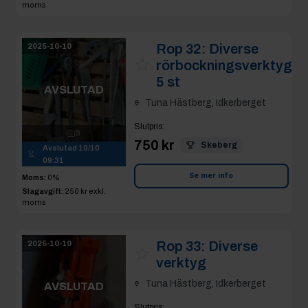
moms
Rop 32:
Diverse
2025-10-10
rörbockningsverktyg
5 st
AVSLUTAD
Tuna Hästberg, Idkerberget
Slutpris
:
9
750 kr
Skeberg
Avslutad
10/10
09:31
Se mer info
Moms:
0%
Slagavgift:
250 kr
exkl.
moms
Rop 33:
Diverse
2025-10-10
verktyg
Tuna Hästberg, Idkerberget
AVSLUTAD
Slutpris
: