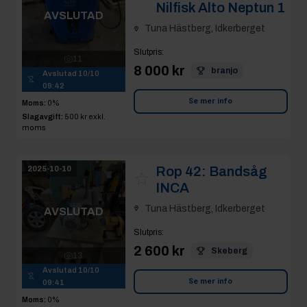
Nilfisk Alto Neptun 1
AVSLUTAD
Tuna Hästberg, Idkerberget
Slutpris
:
11
8 000 kr
branjo
Avslutad
10/10
09:42
Se mer info
Moms:
0%
Slagavgift:
500 kr
exkl.
moms
Rop 42:
Bandsåg
2025-10-10
INCA
Tuna Hästberg, Idkerberget
AVSLUTAD
Slutpris
:
2 600 kr
Skeberg
13
Avslutad
10/10
Se mer info
09:41
Moms:
0%