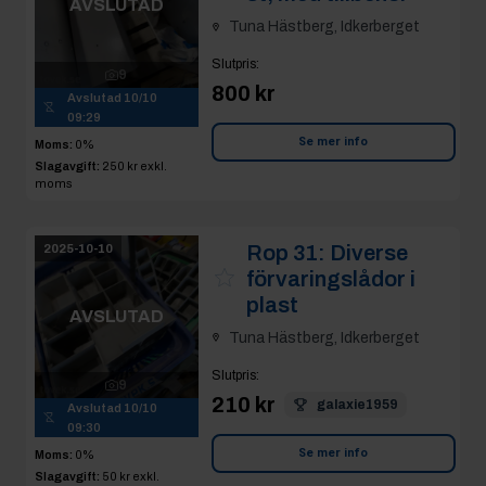
AVSLUTAD
Tuna Hästberg, Idkerberget
Slutpris
:
9
800 kr
Avslutad
10/10
09:29
Se mer info
Moms:
0%
Slagavgift:
250 kr
exkl.
moms
Rop 31:
Diverse
2025-10-10
förvaringslådor i
plast
AVSLUTAD
Tuna Hästberg, Idkerberget
Slutpris
:
9
210 kr
galaxie1959
Avslutad
10/10
09:30
Se mer info
Moms:
0%
Slagavgift:
50 kr
exkl.