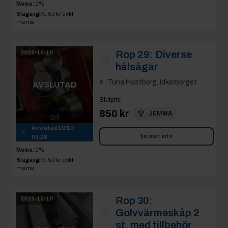
Moms:
0%
Slagavgift:
50 kr
exkl.
moms
Rop 29:
Diverse
2025-10-10
hålsågar
Tuna Hästberg, Idkerberget
AVSLUTAD
Slutpris
:
850 kr
JEMMA
8
Avslutad
10/10
Se mer info
09:28
Moms:
0%
Slagavgift:
50 kr
exkl.
moms
Rop 30:
2025-10-10
Golvvärmeskåp 2
st, med tillbehör