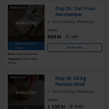
Rop 35:
3 st Frico
2025-10-10
Aerotemper
Tuna Hästberg, Idkerberget
AVSLUTAD
Slutpris
:
650 kr
m38
13
Avslutad
10/10
Se mer info
09:34
Moms:
25% tillkommer
Slagavgift:
250 kr
exkl.
moms
Rop 36:
50 kg
2025-10-10
Retinax Shell
Tuna Hästberg, Idkerberget
AVSLUTAD
Slutpris
:
1 100 kr
Boda
6