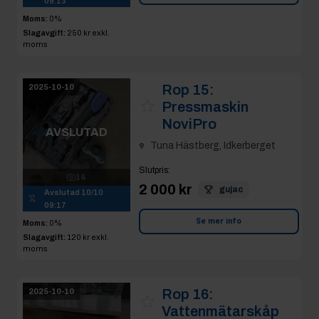
09:13
Moms:
0%
Slagavgift:
250 kr
exkl.
moms
Rop 15:
2025-10-10
Pressmaskin
NoviPro
AVSLUTAD
Tuna Hästberg, Idkerberget
Slutpris
:
14
2 000 kr
gujac
Avslutad
10/10
09:17
Se mer info
Moms:
0%
Slagavgift:
120 kr
exkl.
moms
Rop 16:
2025-10-10
Vattenmätarskåp