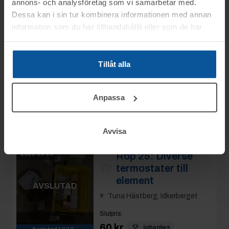
annons- och analysföretag som vi samarbetar med.
Rop 24:
Vriddon
2025-10-10
Dessa kan i sin tur kombinera informationen med annan
Siemens
information som du har tillhandahållit eller som de har
Tuna Hästberg, Idkerberget
samlat in när du har använt deras tjänster.
AVSLUTAD
Slutpris
:
Tillåt alla
100 kr
6
Avslutad
10/10
Se mer info
09:23
Anpassa
Moms:
0%
Slagavgift:
50 kr
exkl.
moms
Avvisa
Rop 25:
Diverse
2025-10-10
termostater till
element
AVSLUTAD
Tuna Hästberg, Idkerberget
Slutpris
:
9
60 kr
johanjws