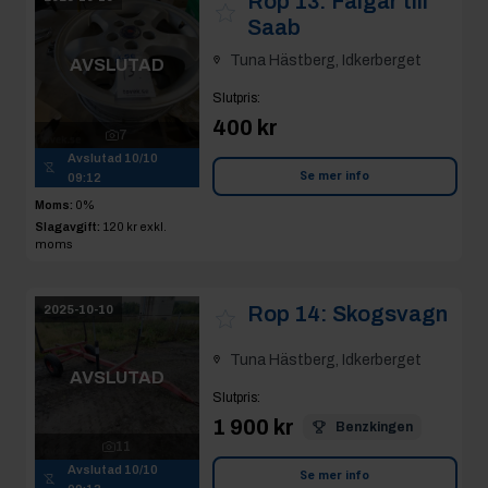
Rop 13:
Fälgar till
Saab
Tuna Hästberg, Idkerberget
AVSLUTAD
Slutpris
:
400 kr
7
Avslutad
10/10
Se mer info
09:12
Moms:
0%
Slagavgift:
120 kr
exkl.
moms
Rop 14:
Skogsvagn
2025-10-10
Tuna Hästberg, Idkerberget
AVSLUTAD
Slutpris
:
1 900 kr
Benzkingen
11
Avslutad
10/10
Se mer info