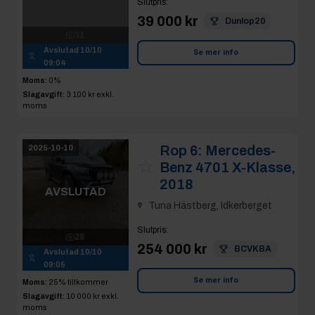
Slutpris
:
39 000 kr
Dunlop20
31
Avslutad
10/10
Se mer info
09:04
Moms:
0%
Slagavgift:
3 100 kr
exkl.
moms
Rop 6:
Mercedes-
2025-10-10
Benz 4701 X-Klasse,
2018
AVSLUTAD
Tuna Hästberg, Idkerberget
Slutpris
:
28
254 000 kr
BCVKBA
Avslutad
10/10
09:05
Se mer info
Moms:
25% tillkommer
Slagavgift:
10 000 kr
exkl.
moms