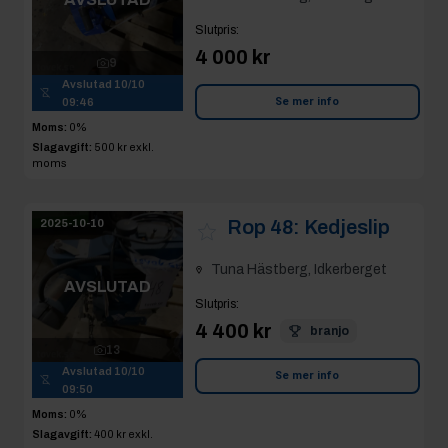
Slutpris
:
4 000 kr
9
Avslutad
10/10
Se mer info
09:46
Moms:
0%
Slagavgift:
500 kr
exkl.
moms
Rop 48:
Kedjeslip
2025-10-10
Tuna Hästberg, Idkerberget
AVSLUTAD
Slutpris
:
4 400 kr
branjo
13
Avslutad
10/10
Se mer info
09:50
Moms:
0%
Slagavgift:
400 kr
exkl.