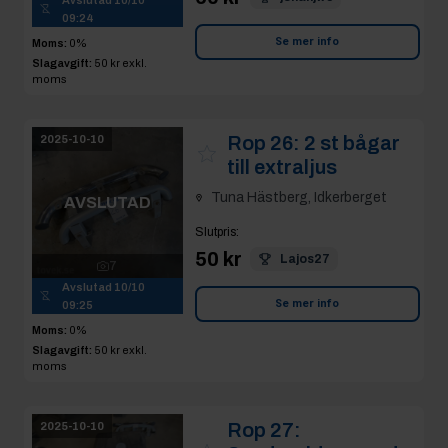
Avslutad
10/10
09:24
Se mer info
Moms:
0%
Slagavgift:
50 kr
exkl.
moms
Rop 26:
2 st bågar
2025-10-10
till extraljus
Tuna Hästberg, Idkerberget
AVSLUTAD
Slutpris
:
50 kr
Lajos27
7
Avslutad
10/10
Se mer info
09:25
Moms:
0%
Slagavgift:
50 kr
exkl.
moms
Rop 27:
2025-10-10