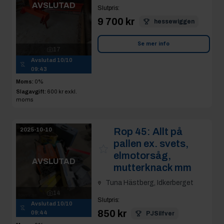
AVSLUTAD
Slutpris
:
9 700 kr
hessewiggen
Se mer info
17
Avslutad
10/10
09:43
Moms:
0%
Slagavgift:
600 kr
exkl.
moms
Rop 45:
Allt på
2025-10-10
pallen ex. svets,
elmotorsåg,
AVSLUTAD
mutterknack mm
Tuna Hästberg, Idkerberget
14
Slutpris
:
Avslutad
10/10
850 kr
09:44
PJSilfver