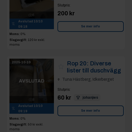
Slutpris
:
200 kr
6
Avslutad
10/10
Se mer info
09:18
Moms:
0%
Slagavgift:
120 kr
exkl.
moms
Rop 20:
Diverse
2025-10-10
lister till duschvägg
Tuna Hästberg, Idkerberget
AVSLUTAD
Slutpris
:
60 kr
johanjws
8
Avslutad
10/10
Se mer info
09:19
Moms:
0%
Slagavgift:
50 kr
exkl.
moms