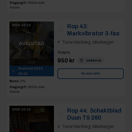
Slagavgift:
250 kr
exkl.
moms
Rop 43:
2025-10-10
Markvibrator 3-fas
Tuna Hästberg, Idkerberget
AVSLUTAD
Slutpris
:
950 kr
sekevve
15
Avslutad
10/10
Se mer info
09:42
Moms:
0%
Slagavgift:
250 kr
exkl.
moms
Rop 44:
Schaktblad
2025-10-10
Duun TS 260
Tuna Hästberg, Idkerberget