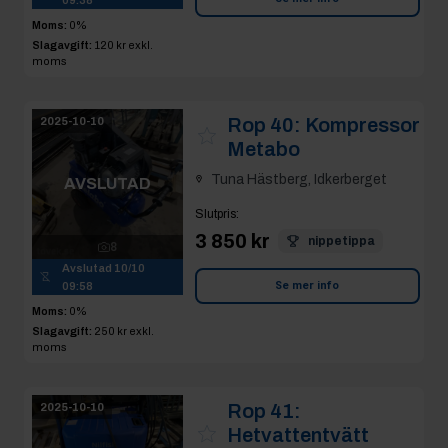
Moms:
0%
Slagavgift:
120 kr
exkl.
moms
Rop 40:
Kompressor
2025-10-10
Metabo
Tuna Hästberg, Idkerberget
AVSLUTAD
Slutpris
:
3 850 kr
nippetippa
8
Avslutad
10/10
Se mer info
09:58
Moms:
0%
Slagavgift:
250 kr
exkl.
moms
Rop 41:
2025-10-10
Hetvattentvätt