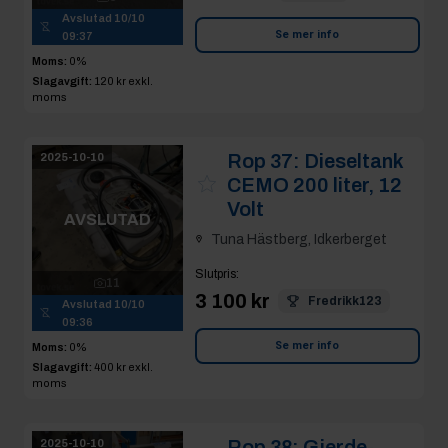
Avslutad
10/10
Se mer info
09:37
Moms:
0%
Slagavgift:
120 kr
exkl.
moms
Rop 37:
Dieseltank
2025-10-10
CEMO 200 liter, 12
Volt
AVSLUTAD
Tuna Hästberg, Idkerberget
Slutpris
:
11
3 100 kr
Fredrikk123
Avslutad
10/10
09:36
Se mer info
Moms:
0%
Slagavgift:
400 kr
exkl.
moms
Rop 38:
Gjerde-
2025-10-10