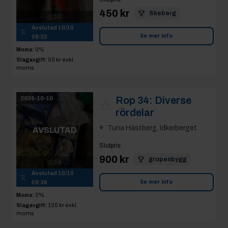
450 kr
Skeberg
10
Avslutad
10/10
Se mer info
09:32
Moms:
0%
Slagavgift:
50 kr
exkl.
moms
Rop 34:
Diverse
2025-10-10
rördelar
Tuna Hästberg, Idkerberget
AVSLUTAD
Slutpris
:
900 kr
gropenbygg
14
Avslutad
10/10
Se mer info
09:36
Moms:
0%
Slagavgift:
120 kr
exkl.
moms