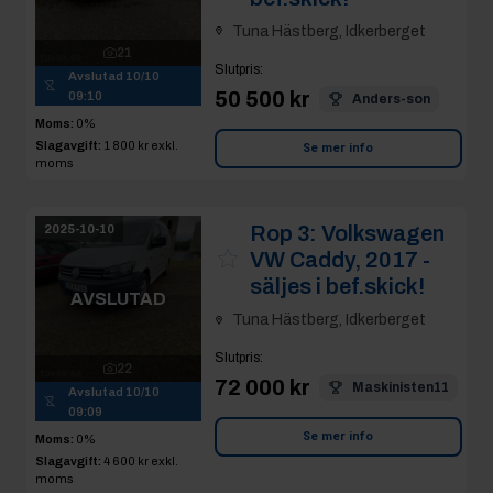
Tuna Hästberg, Idkerberget
21
Slutpris
:
Avslutad
10/10
50 500 kr
09:10
Anders-son
Moms:
0%
Slagavgift:
1 800 kr
exkl.
Se mer info
moms
Rop 3:
Volkswagen
2025-10-10
VW Caddy, 2017 -
säljes i bef.skick!
AVSLUTAD
Tuna Hästberg, Idkerberget
Slutpris
:
22
72 000 kr
Maskinisten11
Avslutad
10/10
09:09
Se mer info
Moms:
0%
Slagavgift:
4 600 kr
exkl.
moms