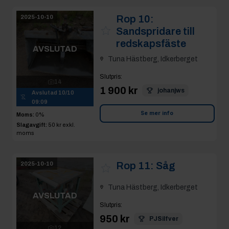
Rop 10:
2025-10-10
Sandspridare till
redskapsfäste
AVSLUTAD
Tuna Hästberg, Idkerberget
Slutpris
:
14
1 900 kr
johanjws
Avslutad
10/10
09:09
Se mer info
Moms:
0%
Slagavgift:
50 kr
exkl.
moms
Rop 11:
Såg
2025-10-10
Tuna Hästberg, Idkerberget
AVSLUTAD
Slutpris
:
950 kr
PJSilfver
12