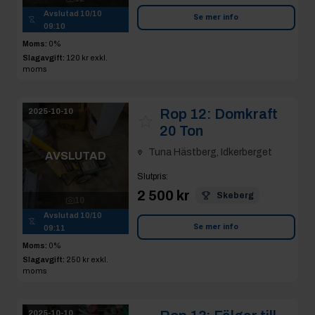
Avslutad
10/10
Se mer info
09:10
Moms:
0%
Slagavgift:
120 kr
exkl.
moms
Rop 12:
Domkraft
2025-10-10
20 Ton
Tuna Hästberg, Idkerberget
AVSLUTAD
Slutpris
:
2 500 kr
Skeberg
10
Avslutad
10/10
Se mer info
09:11
Moms:
0%
Slagavgift:
250 kr
exkl.
moms
2025-10-10