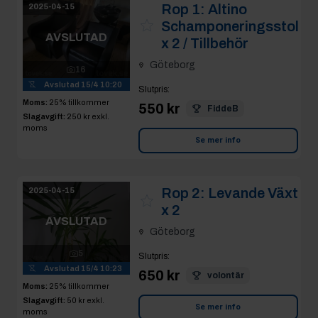
Rop 1:
Altino
2025-04-15
Schamponeringsstol
AVSLUTAD
x 2 / Tillbehör
Göteborg
16
Avslutad
15/4 10:20
Slutpris
:
Moms:
25% tillkommer
550 kr
FiddeB
Slagavgift:
250 kr
exkl.
moms
Se mer info
Rop 2:
Levande Växt
2025-04-15
x 2
AVSLUTAD
Göteborg
5
Slutpris
:
Avslutad
15/4 10:23
650 kr
volontär
Moms:
25% tillkommer
Slagavgift:
50 kr
exkl.
Se mer info
moms