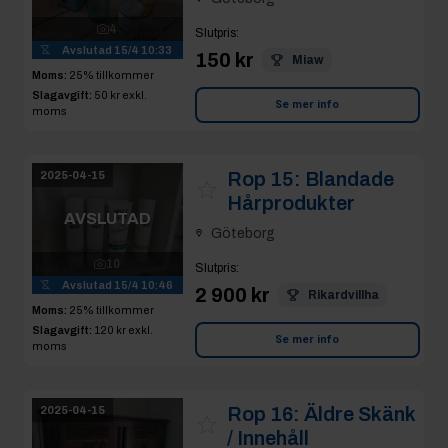
4
Slutpris
:
Avslutad
15/4 10:33
150 kr
Miaw
Moms:
25% tillkommer
Slagavgift:
50 kr
exkl.
Se mer info
moms
Rop 15:
Blandade
2025-04-15
Hårprodukter
AVSLUTAD
Göteborg
10
Slutpris
:
Avslutad
15/4 10:46
2 900 kr
Rikardvillha
Moms:
25% tillkommer
Slagavgift:
120 kr
exkl.
Se mer info
moms
Rop 16:
Äldre Skänk
2025-04-15
/ Innehåll