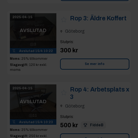
Rop 3:
Äldre Koffert
2025-04-15
AVSLUTAD
Göteborg
Slutpris
:
3
300 kr
Avslutad
15/4 10:22
Moms:
25% tillkommer
Se mer info
Slagavgift:
120 kr
exkl.
moms
Rop 4:
Arbetsplats x
2025-04-15
3
AVSLUTAD
Göteborg
11
Slutpris
:
Avslutad
15/4 10:23
500 kr
FiddeB
Moms:
25% tillkommer
Slagavgift:
250 kr
exkl.