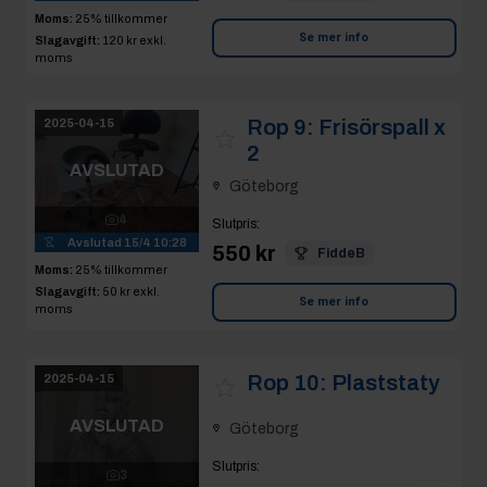
Moms:
25% tillkommer
Se mer info
Slagavgift:
120 kr
exkl.
moms
Rop 9:
Frisörspall x
2025-04-15
2
AVSLUTAD
Göteborg
4
Slutpris
:
Avslutad
15/4 10:28
550 kr
FiddeB
Moms:
25% tillkommer
Slagavgift:
50 kr
exkl.
Se mer info
moms
Rop 10:
Plaststaty
2025-04-15
AVSLUTAD
Göteborg
Slutpris
:
3