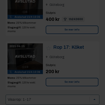
AVSLUTAD
Göteborg
6
Slutpris
:
Avslutad
15/4 10:35
400 kr
th243600
Moms:
25% tillkommer
Slagavgift:
120 kr
exkl.
Se mer info
moms
Rop 17:
Köket
2025-04-15
AVSLUTAD
Göteborg
Slutpris
:
19
200 kr
Avslutad
15/4 10:36
Moms:
25% tillkommer
Se mer info
Slagavgift:
120 kr
exkl.
moms