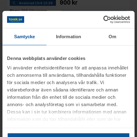
900 kr
Avslutad
15/4 10:29
Moms:
25% tillkommer
Se mer info
Slagavgift:
250 kr
exkl.
moms
Samtycke
Information
Om
Rop 11:
Inredning
2025-04-15
och Blandat
AVSLUTAD
Denna webbplats använder cookies
Göteborg
Vi använder enhetsidentifierare för att anpassa innehållet
22
Slutpris
:
Avslutad
15/4 10:30
och annonserna till användarna, tillhandahålla funktioner
350 kr
Sillen69
Moms:
25% tillkommer
för sociala medier och analysera vår trafik. Vi
Slagavgift:
120 kr
exkl.
vidarebefordrar även sådana identifierare och annan
Se mer info
moms
information från din enhet till de sociala medier och
annons- och analysföretag som vi samarbetar med.
Dessa kan i sin tur kombinera informationen med annan
Rop 12:
De Longhi
2025-04-15
information som du har tillhandahållit eller som de har
Kaffemaskin
AVSLUTAD
samlat in när du har använt deras tjänster.
Göteborg