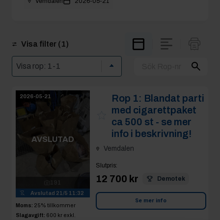
Vemdalen
2026-05-21
Visa filter
(1)
Rop 1:
Blandat parti
2026-05-21
med cigarettpaket
ca 500 st - se mer
info i beskrivning!
AVSLUTAD
Vemdalen
Slutpris
:
12 700 kr
Demotek
191
Avslutad
21/5 11:32
Se mer info
Moms:
25% tillkommer
Slagavgift:
600 kr
exkl.