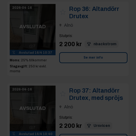
Rop 36:
Altandörr
2026-04-16
Drutex
Alnö
AVSLUTAD
Slutpris
:
2 200 kr
nbackstrom
7
Avslutad
16/4 10:37
Se mer info
Moms:
25% tillkommer
Slagavgift:
250 kr
exkl.
moms
Rop 37:
Altandörr
2026-04-16
Drutex, med spröjs
Alnö
AVSLUTAD
Slutpris
:
2 200 kr
Ursvicen
7
Avslutad
16/4 10:40