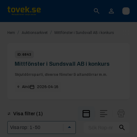
Öppna
/
/
Hem
Auktionsarkivet
Mittfönster i Sundsvall AB i konkurs
ID:
6843
Mittfönster i Sundsvall AB i konkurs
Skjutdörrsparti, diverse fönster & altandörrar m.m.
Alnö
2026-04-16
Visa filter
(1)