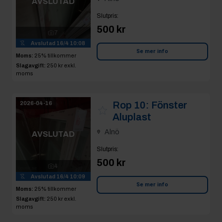
AVSLUTAD
Slutpris
:
500 kr
7
Avslutad
16/4 10:08
Se mer info
Moms:
25% tillkommer
Slagavgift:
250 kr
exkl.
moms
Rop 10:
Fönster
2026-04-16
Aluplast
Alnö
AVSLUTAD
Slutpris
:
500 kr
4
Avslutad
16/4 10:09
Se mer info
Moms:
25% tillkommer
Slagavgift:
250 kr
exkl.
moms