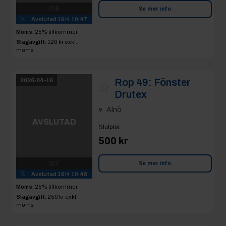
Alnö
AVSLUTAD
Slutpris
:
500 kr
7
Avslutad
16/4 10:48
Se mer info
Moms:
25% tillkommer
Slagavgift:
250 kr
exkl.
moms
Rop 50:
Fönster
2026-04-16
Drutex Svart 5 st
Alnö
AVSLUTAD
Slutpris
:
5 900 kr
NikEdl
11
Avslutad
16/4 10:56
Se mer info
Moms:
25% tillkommer
Slagavgift:
250 kr
exkl.