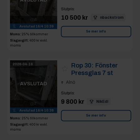
Slutpris
:
10 500 kr
nbackstrom
8
Avslutad
16/4 10:39
Se mer info
Moms:
25% tillkommer
Slagavgift:
400 kr
exkl.
moms
Rop 30:
Fönster
2026-04-16
Pressglas 7 st
Alnö
AVSLUTAD
Slutpris
:
9 800 kr
NikEdl
7
Avslutad
16/4 10:38
Se mer info
Moms:
25% tillkommer
Slagavgift:
400 kr
exkl.
moms