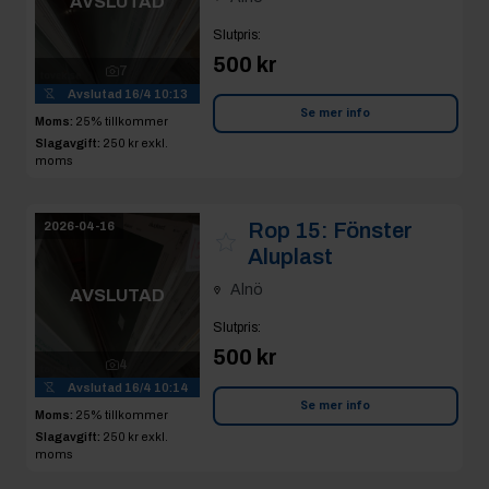
AVSLUTAD
Slutpris
:
500 kr
7
Avslutad
16/4 10:13
Se mer info
Moms:
25% tillkommer
Slagavgift:
250 kr
exkl.
moms
Rop 15:
Fönster
2026-04-16
Aluplast
Alnö
AVSLUTAD
Slutpris
:
500 kr
4
Avslutad
16/4 10:14
Se mer info
Moms:
25% tillkommer
Slagavgift:
250 kr
exkl.
moms