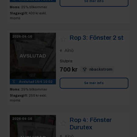
Se mer info
Moms:
25% tillkommer
Slagavgift:
400 kr
exkl.
moms
Rop 3:
Fönster 2 st
2026-04-16
Alnö
AVSLUTAD
Slutpris
:
700 kr
nbackstrom
7
Avslutad
16/4 10:02
Se mer info
Moms:
25% tillkommer
Slagavgift:
250 kr
exkl.
moms
Rop 4:
Fönster
2026-04-16
Durutex
Alnö