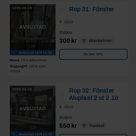
Rop 31:
Fönster
2026-04-16
Alnö
AVSLUTAD
Slutpris
:
300 kr
nbackstrom
6
Avslutad
16/4 10:30
Se mer info
Moms:
25% tillkommer
Slagavgift:
120 kr
exkl.
moms
Rop 32:
Fönster
2026-04-16
Aluplast 2 st 2.10
Alnö
AVSLUTAD
Slutpris
:
550 kr
Topdeal
8
Avslutad
16/4 10:31