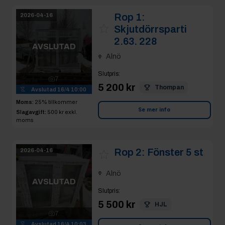
Rop 1:
2026-04-16
Skjutdörrsparti
2.63. 228
AVSLUTAD
Alnö
Slutpris
:
7
5 200 kr
Thompan
Avslutad
16/4 10:00
Moms:
25% tillkommer
Se mer info
Slagavgift:
500 kr
exkl.
moms
Rop 2:
Fönster 5 st
2026-04-16
Alnö
AVSLUTAD
Slutpris
:
5 500 kr
HJL
7
Avslutad
16/4 10:03