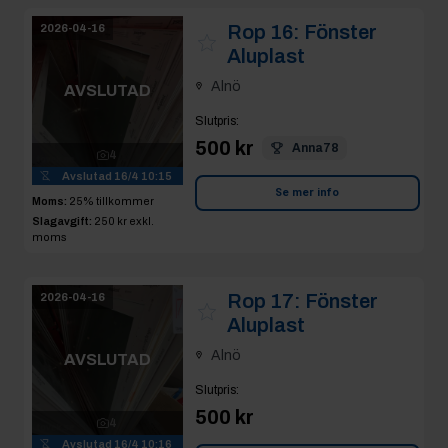
Rop 16:
Fönster
2026-04-16
Aluplast
Alnö
AVSLUTAD
Slutpris
:
500 kr
Anna78
4
Avslutad
16/4 10:15
Se mer info
Moms:
25% tillkommer
Slagavgift:
250 kr
exkl.
moms
Rop 17:
Fönster
2026-04-16
Aluplast
Alnö
AVSLUTAD
Slutpris
:
500 kr
4
Avslutad
16/4 10:16