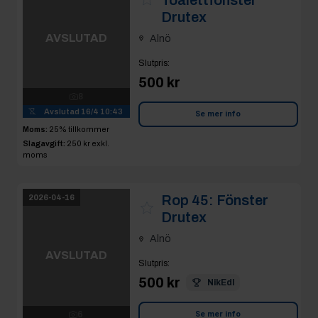
Drutex
AVSLUTAD
Alnö
Slutpris
:
8
500 kr
Avslutad
16/4 10:43
Moms:
25% tillkommer
Se mer info
Slagavgift:
250 kr
exkl.
moms
Rop 45:
Fönster
2026-04-16
Drutex
Alnö
AVSLUTAD
Slutpris
:
500 kr
NikEdl
6
Avslutad
16/4 10:45
Se mer info
Moms:
25% tillkommer
Slagavgift:
250 kr
exkl.