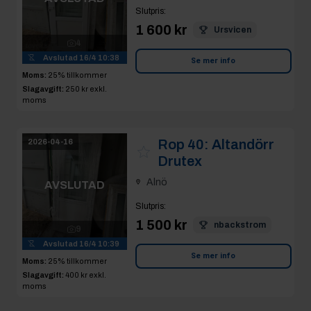
Slutpris
:
1 600 kr
Ursvicen
4
Avslutad
16/4 10:38
Se mer info
Moms:
25% tillkommer
Slagavgift:
250 kr
exkl.
moms
Rop 40:
Altandörr
2026-04-16
Drutex
Alnö
AVSLUTAD
Slutpris
:
1 500 kr
nbackstrom
9
Avslutad
16/4 10:39
Se mer info
Moms:
25% tillkommer
Slagavgift:
400 kr
exkl.
moms