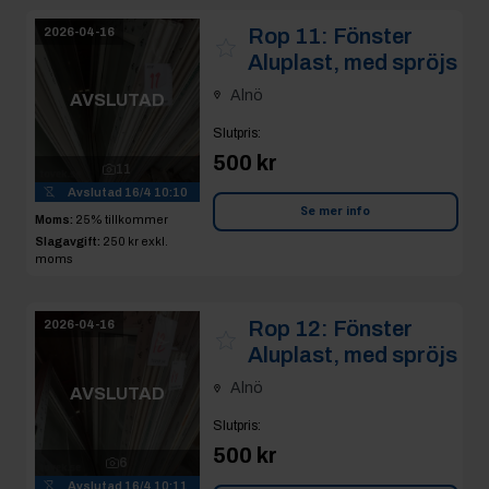
Rop 11:
Fönster
2026-04-16
Aluplast, med spröjs
Alnö
AVSLUTAD
Slutpris
:
500 kr
11
Avslutad
16/4 10:10
Se mer info
Moms:
25% tillkommer
Slagavgift:
250 kr
exkl.
moms
Rop 12:
Fönster
2026-04-16
Aluplast, med spröjs
Alnö
AVSLUTAD
Slutpris
:
500 kr
6
Avslutad
16/4 10:11