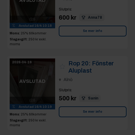
AVSLUTAD
Slutpris
:
600 kr
Anna78
5
Avslutad
16/4 10:18
Se mer info
Moms:
25% tillkommer
Slagavgift:
250 kr
exkl.
moms
Rop 20:
Fönster
2026-04-16
Aluplast
Alnö
AVSLUTAD
Slutpris
:
500 kr
Sanin
5
Avslutad
16/4 10:19
Se mer info
Moms:
25% tillkommer
Slagavgift:
250 kr
exkl.
moms