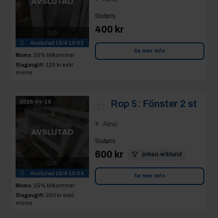
AVSLUTAD
Slutpris
:
400 kr
5
Avslutad
16/4 10:03
Se mer info
Moms:
25% tillkommer
Slagavgift:
120 kr
exkl.
moms
Rop 5:
Fönster 2 st
2026-04-16
Alnö
AVSLUTAD
Slutpris
:
600 kr
johan.wiklund
9
Avslutad
16/4 10:04
Se mer info
Moms:
25% tillkommer
Slagavgift:
250 kr
exkl.
moms