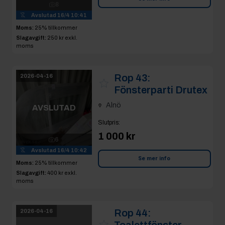
8
Avslutad
16/4 10:41
Moms:
25% tillkommer
Slagavgift:
250 kr
exkl.
moms
Rop 43:
2026-04-16
Fönsterparti Drutex
Alnö
AVSLUTAD
Slutpris
:
1 000 kr
6
Avslutad
16/4 10:42
Se mer info
Moms:
25% tillkommer
Slagavgift:
400 kr
exkl.
moms
Rop 44:
2026-04-16
Toalettfönster