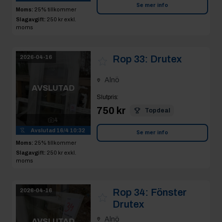
Se mer info
Moms:
25% tillkommer
Slagavgift:
250 kr
exkl.
moms
Rop 33:
Drutex
2026-04-16
Alnö
AVSLUTAD
Slutpris
:
750 kr
Topdeal
4
Avslutad
16/4 10:32
Se mer info
Moms:
25% tillkommer
Slagavgift:
250 kr
exkl.
moms
Rop 34:
Fönster
2026-04-16
Drutex
Alnö
AVSLUTAD