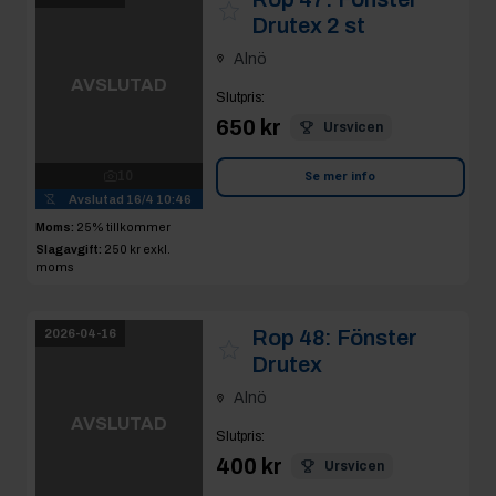
650 kr
Ursvicen
10
Avslutad
16/4 10:46
Se mer info
Moms:
25% tillkommer
Slagavgift:
250 kr
exkl.
moms
Rop 48:
Fönster
2026-04-16
Drutex
Alnö
AVSLUTAD
Slutpris
:
400 kr
Ursvicen
8
Avslutad
16/4 10:47
Se mer info
Moms:
25% tillkommer
Slagavgift:
120 kr
exkl.
moms
Rop 49:
Fönster
2026-04-16
Drutex