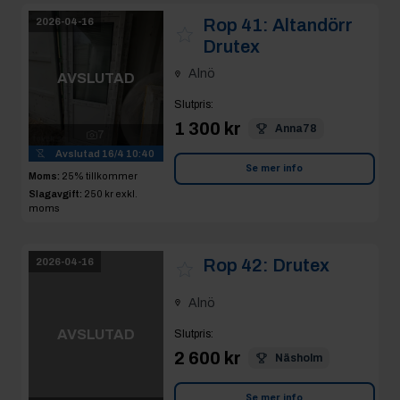
Rop 41:
Altandörr
2026-04-16
Drutex
Alnö
AVSLUTAD
Slutpris
:
1 300 kr
Anna78
7
Avslutad
16/4 10:40
Se mer info
Moms:
25% tillkommer
Slagavgift:
250 kr
exkl.
moms
Rop 42:
Drutex
2026-04-16
Alnö
AVSLUTAD
Slutpris
:
2 600 kr
Näsholm
Se mer info