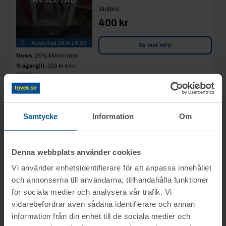
Slutpris
:
400 kr
7
Avslutad
16/4 10:23
Se mer info
Moms:
25% tillkommer
Slagavgift:
120 kr
exkl.
moms
Rop 25:
Fönster
2026-04-16
Samtycke
Information
Om
Drutex
Alnö
AVSLUTAD
Slutpris
:
Denna webbplats använder cookies
500 kr
Vi använder enhetsidentifierare för att anpassa innehållet
6
Avslutad
16/4 10:24
och annonserna till användarna, tillhandahålla funktioner
Se mer info
för sociala medier och analysera vår trafik. Vi
Moms:
25% tillkommer
Slagavgift:
250 kr
exkl.
vidarebefordrar även sådana identifierare och annan
moms
information från din enhet till de sociala medier och