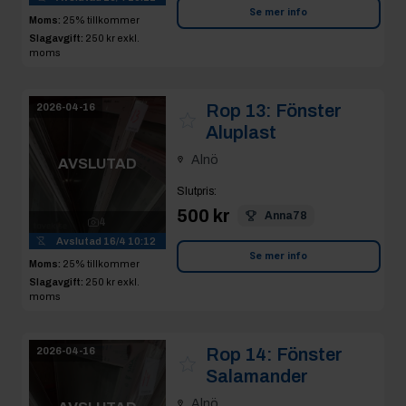
Se mer info
Moms:
25% tillkommer
Slagavgift:
250 kr
exkl.
moms
Rop 13:
Fönster
2026-04-16
Aluplast
Alnö
AVSLUTAD
Slutpris
:
500 kr
Anna78
4
Avslutad
16/4 10:12
Se mer info
Moms:
25% tillkommer
Slagavgift:
250 kr
exkl.
moms
Rop 14:
Fönster
2026-04-16
Salamander
Alnö