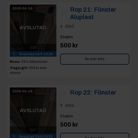
Rop 21:
Fönster
2026-04-16
Aluplast
Alnö
AVSLUTAD
Slutpris
:
500 kr
6
Avslutad
16/4 10:20
Se mer info
Moms:
25% tillkommer
Slagavgift:
250 kr
exkl.
moms
Rop 22:
Fönster
2026-04-16
Alnö
AVSLUTAD
Slutpris
:
500 kr
7
Avslutad
16/4 10:21