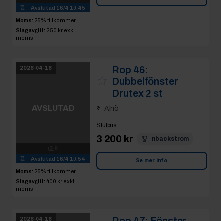
moms
Rop 46:
2026-04-16
Dubbelfönster
Drutex 2 st
AVSLUTAD
Alnö
Slutpris
:
8
3 200 kr
nbackstrom
Avslutad
16/4 10:54
Moms:
25% tillkommer
Se mer info
Slagavgift:
400 kr
exkl.
moms
Rop 47:
Fönster
2026-04-16
Drutex 2 st
Alnö
AVSLUTAD
Slutpris
: