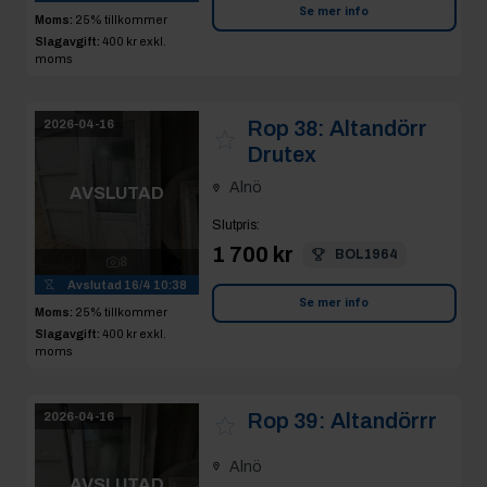
Se mer info
Moms:
25% tillkommer
Slagavgift:
400 kr
exkl.
moms
Rop 38:
Altandörr
2026-04-16
Drutex
Alnö
AVSLUTAD
Slutpris
:
1 700 kr
BOL1964
8
Avslutad
16/4 10:38
Se mer info
Moms:
25% tillkommer
Slagavgift:
400 kr
exkl.
moms
Rop 39:
Altandörrr
2026-04-16
Alnö
AVSLUTAD