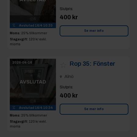
Slutpris
:
400 kr
5
Avslutad
16/4 10:33
Se mer info
Moms:
25% tillkommer
Slagavgift:
120 kr
exkl.
moms
Rop 35:
Fönster
2026-04-16
Alnö
AVSLUTAD
Slutpris
:
400 kr
8
Avslutad
16/4 10:34
Se mer info
Moms:
25% tillkommer
Slagavgift:
120 kr
exkl.
moms