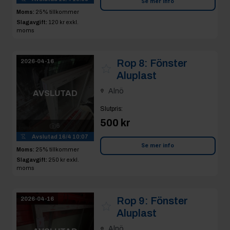
Se mer info
Moms:
25% tillkommer
Slagavgift:
120 kr
exkl.
moms
Rop 8:
Fönster
2026-04-16
Aluplast
Alnö
AVSLUTAD
Slutpris
:
500 kr
6
Avslutad
16/4 10:07
Se mer info
Moms:
25% tillkommer
Slagavgift:
250 kr
exkl.
moms
Rop 9:
Fönster
2026-04-16
Aluplast
Alnö