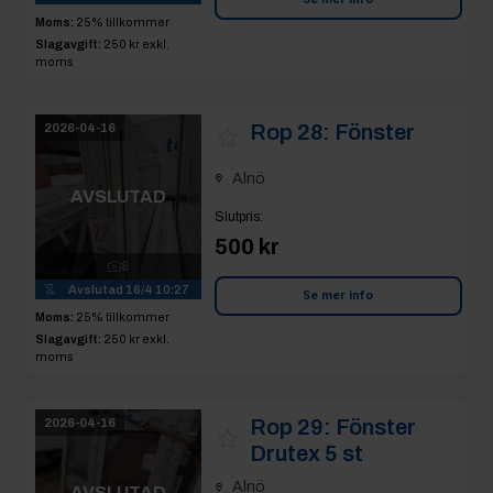
Moms:
25% tillkommer
Slagavgift:
250 kr
exkl.
moms
Rop 28:
Fönster
2026-04-16
Alnö
AVSLUTAD
Slutpris
:
500 kr
8
Avslutad
16/4 10:27
Se mer info
Moms:
25% tillkommer
Slagavgift:
250 kr
exkl.
moms
Rop 29:
Fönster
2026-04-16
Drutex 5 st
Alnö
AVSLUTAD