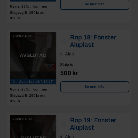
Se mer info
Moms:
25% tillkommer
Slagavgift:
250 kr
exkl.
moms
Rop 18:
Fönster
2026-04-16
Aluplast
Alnö
AVSLUTAD
Slutpris
:
500 kr
7
Avslutad
16/4 10:17
Se mer info
Moms:
25% tillkommer
Slagavgift:
250 kr
exkl.
moms
Rop 19:
Fönster
2026-04-16
Aluplast
Alnö