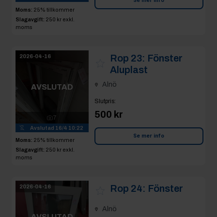
Se mer info
Moms:
25% tillkommer
Slagavgift:
250 kr
exkl.
moms
Rop 23:
Fönster
2026-04-16
Aluplast
Alnö
AVSLUTAD
Slutpris
:
500 kr
7
Avslutad
16/4 10:22
Se mer info
Moms:
25% tillkommer
Slagavgift:
250 kr
exkl.
moms
Rop 24:
Fönster
2026-04-16
Alnö
AVSLUTAD