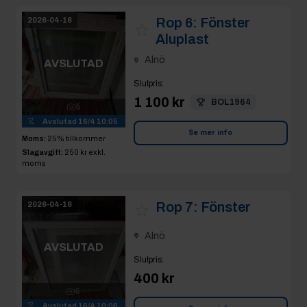
Rop 6:
Fönster
2026-04-16
Aluplast
Alnö
AVSLUTAD
Slutpris
:
1 100 kr
BOL1964
5
Avslutad
16/4 10:05
Se mer info
Moms:
25% tillkommer
Slagavgift:
250 kr
exkl.
moms
Rop 7:
Fönster
2026-04-16
Alnö
AVSLUTAD
Slutpris
:
400 kr
6
Avslutad
16/4 10:06