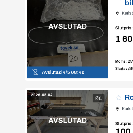
bi
Karls
AVSLUTAD
Slutpris
:
1 60
Moms:
25
Slagavgift
Avslutad
4/5 08:46
2026-05-04
Ro
1
Karls
AVSLUTAD
Slutpris
:
100 