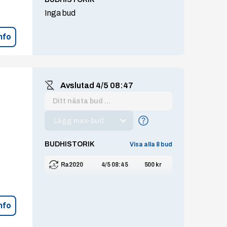
Inga bud
nfo
Avslutad
4/5 08:47
Lägg max-bud
BUDHISTORIK
Visa alla
8
bud
Ra2020
4/5 08:45
500 kr
nfo