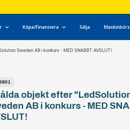
r
Köpa/Finansiera
Sälja
Maskinbör
dSolution Sweden AB i konkurs - MED SNABBT AVSLUT!
6901
ålda objekt efter "LedSolutio
eden AB i konkurs - MED SN
SLUT!