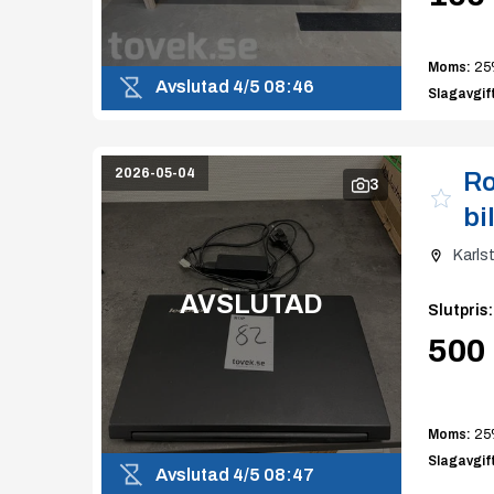
Moms:
25
Avslutad
4/5 08:46
Slagavgift
2026-05-04
Ro
3
bi
Karls
AVSLUTAD
Slutpris
:
500 
Moms:
25
Slagavgift
Avslutad
4/5 08:47