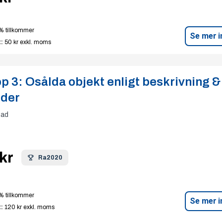
% tillkommer
Se mer i
:
50 kr
exkl. moms
p 3:
Osålda objekt enligt beskrivning &
lder
tad
kr
Ra2020
% tillkommer
Se mer i
:
120 kr
exkl. moms