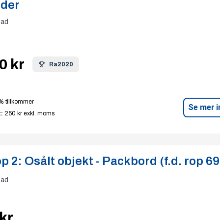
lder
tad
0 kr
Ra2020
% tillkommer
Se mer i
:
250 kr
exkl. moms
p 2:
Osålt objekt - Packbord (f.d. rop 69
tad
kr