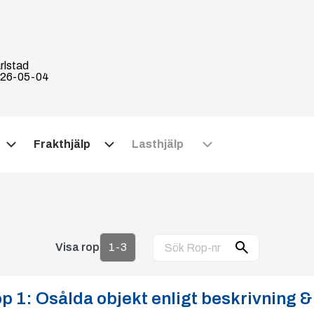
rlstad
26-05-04
Frakthjälp
Lasthjälp
Visa rop
1-3
p 1:
Osålda objekt enligt beskrivning &