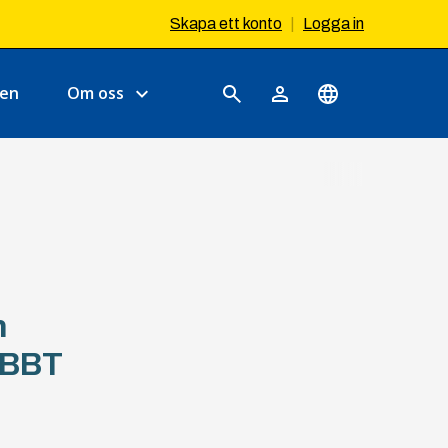
Skapa ett konto
|
Logga in
sen
Om oss
n
ABBT