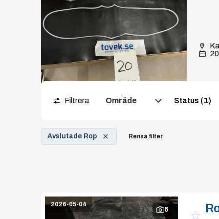
Ka
20
Filtrera
Område
Status (1)
Avslutade Rop
Rensa filter
2026-05-04
Ro
6