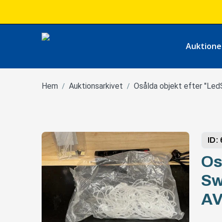
Auktione
Hem
Auktionsarkivet
Osålda objekt efter "Le
/
/
ID:
Os
Sw
AV