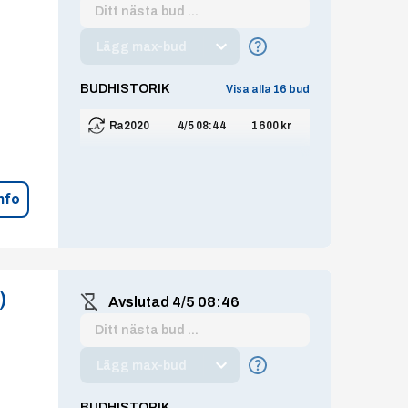
Lägg max-bud
BUDHISTORIK
Visa alla
16
bud
Ra2020
4/5 08:44
1 600 kr
nfo
)
Avslutad
4/5 08:46
Lägg max-bud
BUDHISTORIK