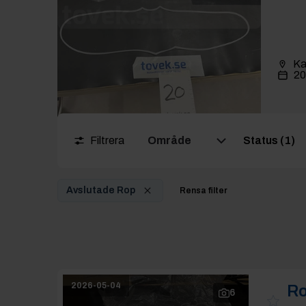
Ka
20
Filtrera
Område
Status (1)
Avslutade Rop
Rensa filter
2026-05-04
Ro
6