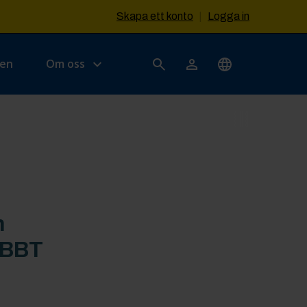
Skapa ett konto
|
Logga in
sen
Om oss
n
ABBT