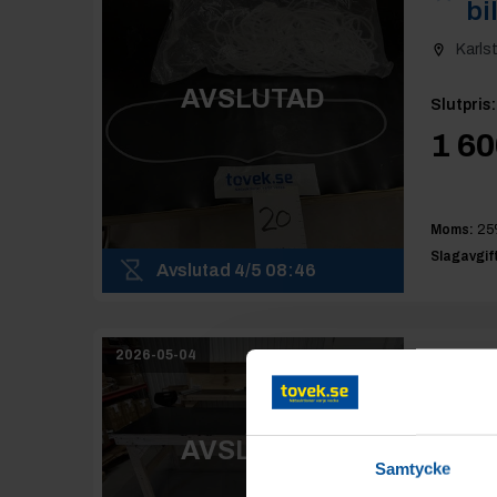
bi
Karls
AVSLUTAD
Slutpris
:
1 60
Moms:
25
Slagavgift
Avslutad
4/5 08:46
2026-05-04
Ro
1
Karls
AVSLUTAD
Slutpris
:
Samtycke
100 