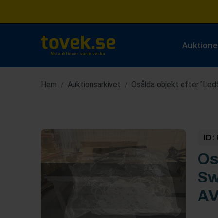
Auktione
Hem
Auktionsarkivet
Osålda objekt efter "Le
/
/
ID:
Os
Sw
AV