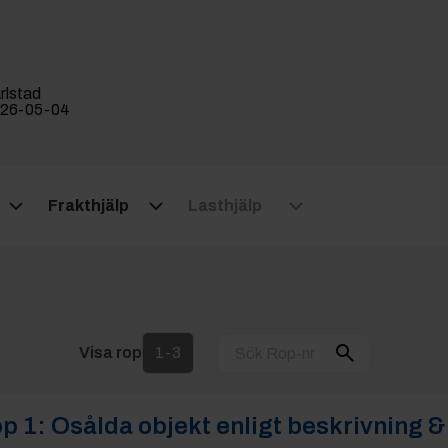
rlstad
26-05-04
Frakthjälp
Lasthjälp
Visa rop
1-3
p 1:
Osålda objekt enligt beskrivning &