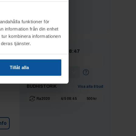
Inga bud
andahålla funktioner för
nfo
n information från din enhet
 tur kombinera informationen
deras tjänster.
Avslutad
4/5 08:47
Tillåt alla
Lägg max-bud
BUDHISTORIK
Visa alla
8
bud
Ra2020
4/5 08:45
500 kr
nfo