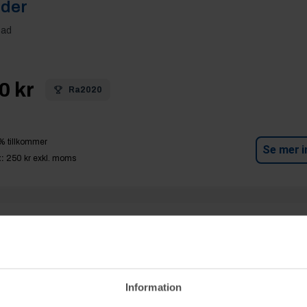
lder
tad
0 kr
Ra2020
% tillkommer
Se mer i
:
250 kr
exkl. moms
p 2:
Osålt objekt - Packbord (f.d. rop 69
tad
Information
kr