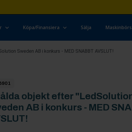
r
Köpa/Finansiera
Sälja
Maskinbör
dSolution Sweden AB i konkurs - MED SNABBT AVSLUT!
6901
ålda objekt efter "LedSolutio
eden AB i konkurs - MED SN
SLUT!