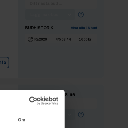
Lägg max-bud
BUDHISTORIK
Visa alla
16
bud
Ra2020
4/5 08:44
1 600 kr
nfo
)
Avslutad
4/5 08:46
Lägg max-bud
Om
BUDHISTORIK