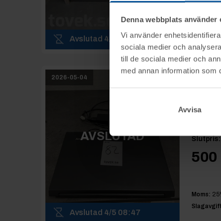
Denna webbplats använder 
Moms:
25
Vi använder enhetsidentifierar
Avslutad
4/5 08:46
Slagavgift
sociala medier och analysera 
till de sociala medier och a
med annan information som du 
2026-05-04
Ro
3
bi
Avvisa
Karls
AVSLUTAD
Slutpris
:
500 
Moms:
25
Slagavgift
Avslutad
4/5 08:47