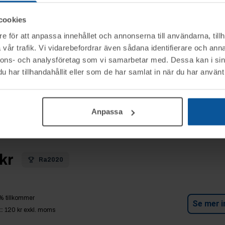
cookies
% tillkommer
e för att anpassa innehållet och annonserna till användarna, tillh
Se mer i
:
50 kr
exkl. moms
vår trafik. Vi vidarebefordrar även sådana identifierare och anna
nnons- och analysföretag som vi samarbetar med. Dessa kan i sin
har tillhandahållit eller som de har samlat in när du har använt 
p 3:
Osålda objekt enligt beskrivning &
lder
Anpassa
tad
kr
Ra2020
% tillkommer
Se mer i
:
120 kr
exkl. moms