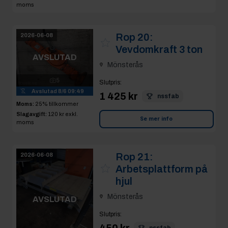
moms
Rop 20:
2026-06-08
Vevdomkraft 3 ton
AVSLUTAD
Mönsterås
5
Slutpris
:
Avslutad
8/6 09:49
1 425 kr
nssfab
Moms:
25% tillkommer
Slagavgift:
120 kr
exkl.
Se mer info
moms
Rop 21:
2026-06-08
Arbetsplattform på
hjul
Mönsterås
AVSLUTAD
Slutpris
:
450 kr
nssfab