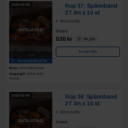
Rop 37:
Spännband
2026-06-08
2T 3m x 10 st
Mönsterås
AVSLUTAD
Slutpris
:
530 kr
mr_jcb
Se mer info
3
Avslutad
8/6 10:06
Moms:
25% tillkommer
Slagavgift:
120 kr
exkl.
moms
Rop 38:
Spännband
2026-06-08
2T 3m x 10 st
Mönsterås
AVSLUTAD
Slutpris
: