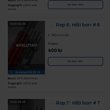
Moms:
25% tillkommer
Se mer info
Slagavgift:
120 kr
exkl.
moms
Rop 6:
Hilti borr # 6
2026-06-08
Mönsterås
Slutpris
:
AVSLUTAD
400 kr
Se mer info
4
Avslutad
8/6 09:35
Moms:
25% tillkommer
Slagavgift:
120 kr
exkl.
moms
Rop 7:
Hilti borr # 7
2026-06-08