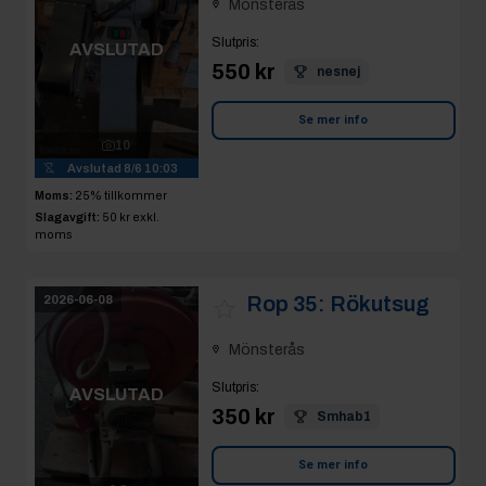
Mönsterås
Slutpris
:
AVSLUTAD
550 kr
nesnej
Se mer info
10
Avslutad
8/6 10:03
Moms:
25% tillkommer
Slagavgift:
50 kr
exkl.
moms
Rop 35:
Rökutsug
2026-06-08
Mönsterås
Slutpris
:
AVSLUTAD
350 kr
Smhab1
Se mer info