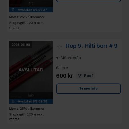
4
Avslutad
8/6 09:37
Moms:
25% tillkommer
Slagavgift:
120 kr
exkl.
moms
Rop 9:
Hilti borr # 9
2026-06-08
Mönsterås
Slutpris
:
AVSLUTAD
600 kr
Poef
Se mer info
5
Avslutad
8/6 09:38
Moms:
25% tillkommer
Slagavgift:
120 kr
exkl.
moms