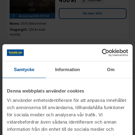
4
Se mer info
Avslutad
8/6 09:50
Moms:
25% tillkommer
Slagavgift:
120 kr
exkl.
moms
Rop 22:
Kabel till
2026-06-08
husvagn
Samtycke
Information
Om
Mönsterås
AVSLUTAD
Slutpris
:
150 kr
meen21
Denna webbplats använder cookies
Vi använder enhetsidentifierare för att anpassa innehållet
Se mer info
3
och annonserna till användarna, tillhandahålla funktioner
Avslutad
8/6 09:54
för sociala medier och analysera vår trafik. Vi
Moms:
25% tillkommer
vidarebefordrar även sådana identifierare och annan
Slagavgift:
50 kr
exkl.
information från din enhet till de sociala medier och
moms