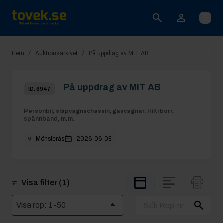
Öppna
/
/
Hem
Auktionsarkivet
På uppdrag av MIT AB
På uppdrag av MIT AB
ID:
6947
Personbil, släpvagnschassin, gasvagnar, Hilti borr,
spännband, m.m.
Mönsterås
2026-06-08
Visa filter
(1)