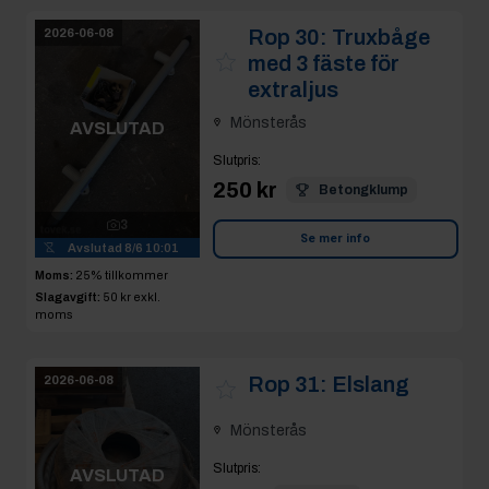
Rop 30:
Truxbåge
2026-06-08
med 3 fäste för
extraljus
Mönsterås
AVSLUTAD
Slutpris
:
250 kr
Betongklump
3
Se mer info
Avslutad
8/6 10:01
Moms:
25% tillkommer
Slagavgift:
50 kr
exkl.
moms
Rop 31:
Elslang
2026-06-08
Mönsterås
Slutpris
:
AVSLUTAD