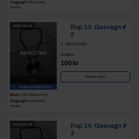
Slagavgift:
50 kr
exkl.
moms
Rop 13:
Gasvagn #
2026-06-08
2
Mönsterås
AVSLUTAD
Slutpris
:
100 kr
Se mer info
4
Avslutad
8/6 09:42
Moms:
25% tillkommer
Slagavgift:
50 kr
exkl.
moms
Rop 14:
Gasvagn #
2026-06-08
3