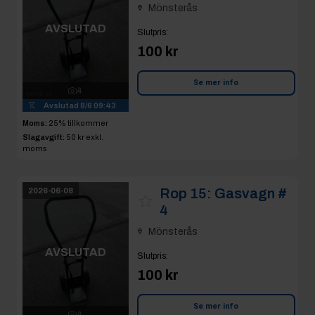
Mönsterås
AVSLUTAD
Slutpris
:
100 kr
Se mer info
4
Avslutad
8/6 09:43
Moms:
25% tillkommer
Slagavgift:
50 kr
exkl.
moms
Rop 15:
Gasvagn #
2026-06-08
4
Mönsterås
AVSLUTAD
Slutpris
:
100 kr
Se mer info
4