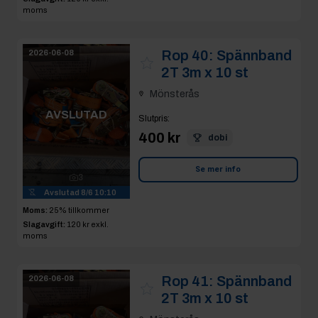
moms
Rop 40:
Spännband
2026-06-08
2T 3m x 10 st
Mönsterås
AVSLUTAD
Slutpris
:
400 kr
dobi
Se mer info
3
Avslutad
8/6 10:10
Moms:
25% tillkommer
Slagavgift:
120 kr
exkl.
moms
Rop 41:
Spännband
2026-06-08
2T 3m x 10 st