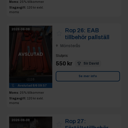
Moms:
25% tillkommer
Slagavgift:
120 kr
exkl.
moms
Rop 26:
EAB
2026-06-08
tillbehör pallställ
Mönsterås
AVSLUTAD
Slutpris
:
550 kr
Sir David
Se mer info
16
Avslutad
8/6 09:57
Moms:
25% tillkommer
Slagavgift:
120 kr
exkl.
moms
Rop 27:
2026-06-08
Förtältstillbehör