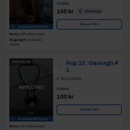
Slutpris
:
150 kr
AlexArgo
8
Se mer info
Avslutad
8/6 09:40
Moms:
25% tillkommer
Slagavgift:
50 kr
exkl.
moms
Rop 12:
Gasvagn #
2026-06-08
1
Mönsterås
AVSLUTAD
Slutpris
:
100 kr
Se mer info
4
Avslutad
8/6 09:41
Moms:
25% tillkommer