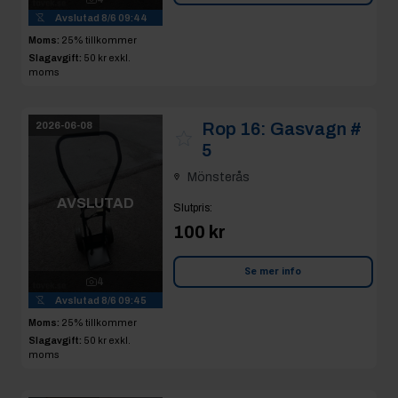
Avslutad
8/6 09:44
Moms:
25% tillkommer
Slagavgift:
50 kr
exkl.
moms
Rop 16:
Gasvagn #
2026-06-08
5
Mönsterås
AVSLUTAD
Slutpris
:
100 kr
Se mer info
4
Avslutad
8/6 09:45
Moms:
25% tillkommer
Slagavgift:
50 kr
exkl.
moms