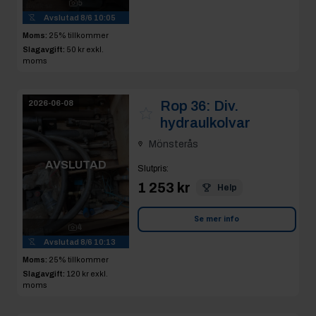
5
Avslutad
8/6 10:05
Moms:
25% tillkommer
Slagavgift:
50 kr
exkl.
moms
Rop 36:
Div.
2026-06-08
hydraulkolvar
Mönsterås
AVSLUTAD
Slutpris
:
1 253 kr
Help
Se mer info
4
Avslutad
8/6 10:13
Moms:
25% tillkommer
Slagavgift:
120 kr
exkl.
moms