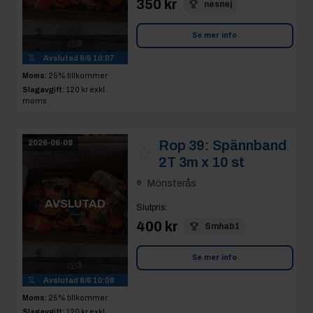
350 kr
nesnej
Se mer info
3
Avslutad
8/6 10:07
Moms:
25% tillkommer
Slagavgift:
120 kr
exkl.
moms
Rop 39:
Spännband
2026-06-08
2T 3m x 10 st
Mönsterås
AVSLUTAD
Slutpris
:
400 kr
Smhab1
Se mer info
3
Avslutad
8/6 10:08
Moms:
25% tillkommer
Slagavgift:
120 kr
exkl.