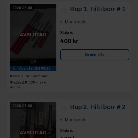
Rop 1:
Hilti borr # 1
2026-06-08
Mönsterås
Slutpris
:
AVSLUTAD
400 kr
Se mer info
5
Avslutad
8/6 09:30
Moms:
25% tillkommer
Slagavgift:
120 kr
exkl.
moms
Rop 2:
Hilti borr # 2
2026-06-08
Mönsterås
Slutpris
:
AVSLUTAD