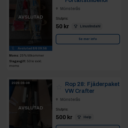
Mönsterås
AVSLUTAD
Slutpris
:
50 kr
Linuslindahl
Se mer info
5
Avslutad
8/6 09:56
Moms:
25% tillkommer
Slagavgift:
50 kr
exkl.
moms
Rop 28:
Fjäderpaket
2026-06-08
VW Crafter
Mönsterås
AVSLUTAD
Slutpris
:
500 kr
Help