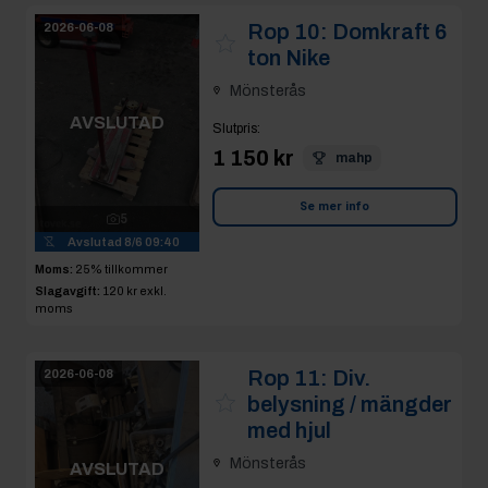
Rop 10:
Domkraft 6
2026-06-08
ton Nike
Mönsterås
AVSLUTAD
Slutpris
:
1 150 kr
mahp
Se mer info
5
Avslutad
8/6 09:40
Moms:
25% tillkommer
Slagavgift:
120 kr
exkl.
moms
Rop 11:
Div.
2026-06-08
belysning / mängder
med hjul
Mönsterås
AVSLUTAD