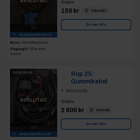
AVSLUTAD
Slutpris
:
150 kr
meen21
Se mer info
3
Avslutad
8/6 09:54
Moms:
25% tillkommer
Slagavgift:
50 kr
exkl.
moms
Rop 25:
2026-06-08
Gummikabel
Mönsterås
AVSLUTAD
Slutpris
:
2 800 kr
nssfab
Se mer info
7
Avslutad
8/6 10:05