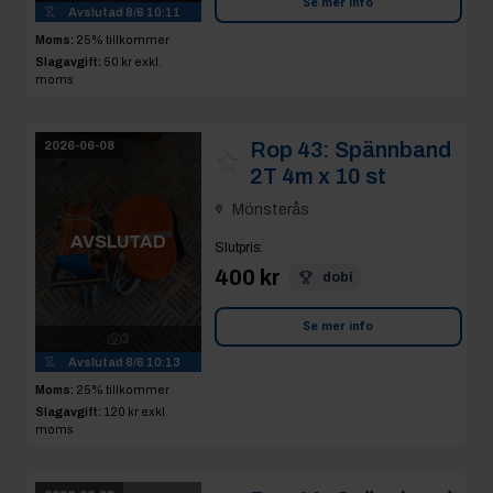
Se mer info
Avslutad
8/6 10:11
Moms:
25% tillkommer
Slagavgift:
50 kr
exkl.
moms
Rop 43:
Spännband
2026-06-08
2T 4m x 10 st
Mönsterås
AVSLUTAD
Slutpris
:
400 kr
dobi
Se mer info
3
Avslutad
8/6 10:13
Moms:
25% tillkommer
Slagavgift:
120 kr
exkl.
moms