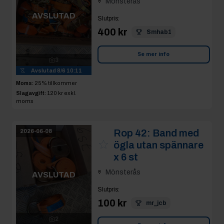
Mönsterås
AVSLUTAD
Slutpris
:
400 kr
Smhab1
Se mer info
3
Avslutad
8/6 10:11
Moms:
25% tillkommer
Slagavgift:
120 kr
exkl.
moms
Rop 42:
Band med
2026-06-08
ögla utan spännare
x 6 st
Mönsterås
AVSLUTAD
Slutpris
:
100 kr
mr_jcb
2