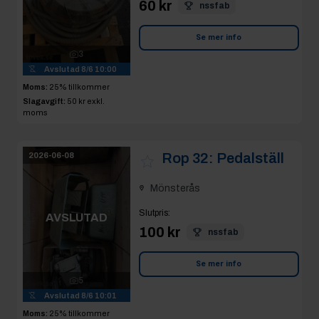
60 kr
nssfab
Se mer info
3
Avslutad
8/6 10:00
Moms:
25% tillkommer
Slagavgift:
50 kr
exkl.
moms
Rop 32:
Pedalställ
2026-06-08
Mönsterås
Slutpris
:
AVSLUTAD
100 kr
nssfab
Se mer info
5
Avslutad
8/6 10:01
Moms:
25% tillkommer