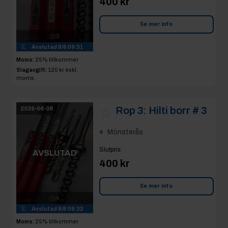
400 kr
Se mer info
5
Avslutad
8/6 09:31
Moms:
25% tillkommer
Slagavgift:
120 kr
exkl.
moms
Rop 3:
Hilti borr # 3
2026-06-08
Mönsterås
Slutpris
:
AVSLUTAD
400 kr
Se mer info
4
Avslutad
8/6 09:32
Moms:
25% tillkommer