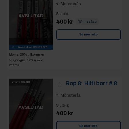
Mönsterås
Slutpris
:
AVSLUTAD
400 kr
nssfab
Se mer info
4
Avslutad
8/6 09:37
Moms:
25% tillkommer
Slagavgift:
120 kr
exkl.
moms
Rop 8:
Hilti borr # 8
2026-06-08
Mönsterås
Slutpris
:
AVSLUTAD
400 kr
Se mer info