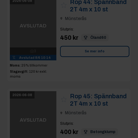
Rop 44:
Spännband
2026-06-08
2T 4m x 10 st
Mönsterås
AVSLUTAD
Slutpris
:
450 kr
Öland60
3
Se mer info
Avslutad
8/6 10:14
Moms:
25% tillkommer
Slagavgift:
120 kr
exkl.
moms
Rop 45:
Spännband
2026-06-08
2T 4m x 10 st
Mönsterås
AVSLUTAD
Slutpris
:
400 kr
Betongklump