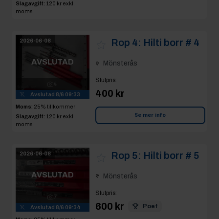
Slagavgift:
120 kr
exkl.
moms
Rop 4:
Hilti borr # 4
2026-06-08
AVSLUTAD
Mönsterås
Slutpris
:
4
400 kr
Avslutad
8/6 09:33
Moms:
25% tillkommer
Se mer info
Slagavgift:
120 kr
exkl.
moms
Rop 5:
Hilti borr # 5
2026-06-08
AVSLUTAD
Mönsterås
Slutpris
:
7
600 kr
Poef
Avslutad
8/6 09:34