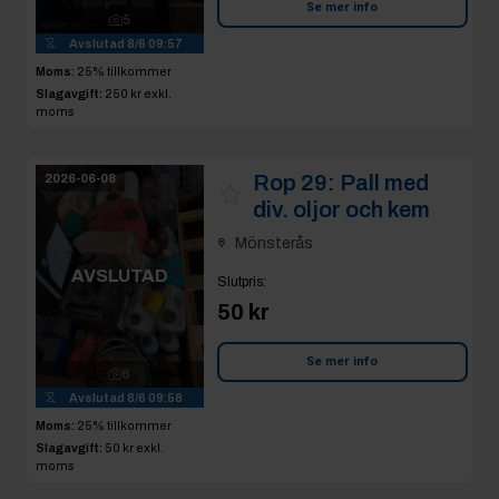
Se mer info
5
Avslutad
8/6 09:57
Moms:
25% tillkommer
Slagavgift:
250 kr
exkl.
moms
Rop 29:
Pall med
2026-06-08
div. oljor och kem
Mönsterås
AVSLUTAD
Slutpris
:
50 kr
Se mer info
6
Avslutad
8/6 09:58
Moms:
25% tillkommer
Slagavgift:
50 kr
exkl.
moms