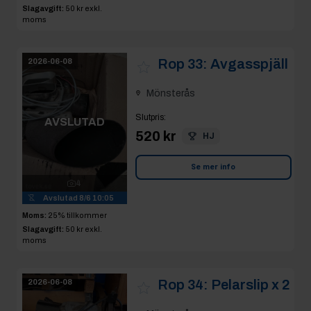
Slagavgift:
50 kr
exkl.
moms
Rop 33:
Avgasspjäll
2026-06-08
Mönsterås
Slutpris
:
AVSLUTAD
520 kr
HJ
Se mer info
4
Avslutad
8/6 10:05
Moms:
25% tillkommer
Slagavgift:
50 kr
exkl.
moms
Rop 34:
Pelarslip x 2
2026-06-08