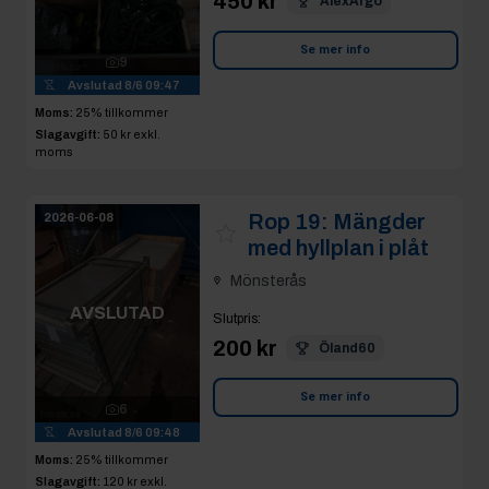
450 kr
AlexArgo
Se mer info
9
Avslutad
8/6 09:47
Moms:
25% tillkommer
Slagavgift:
50 kr
exkl.
moms
Rop 19:
Mängder
2026-06-08
med hyllplan i plåt
Mönsterås
AVSLUTAD
Slutpris
:
200 kr
Öland60
Se mer info
6
Avslutad
8/6 09:48
Moms:
25% tillkommer
Slagavgift:
120 kr
exkl.