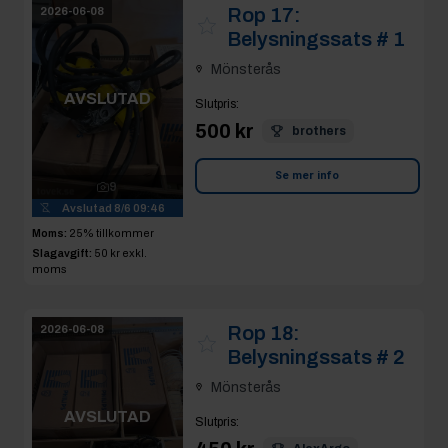
Rop 17:
2026-06-08
Belysningssats # 1
Mönsterås
AVSLUTAD
Slutpris
:
500 kr
brothers
Se mer info
9
Avslutad
8/6 09:46
Moms:
25% tillkommer
Slagavgift:
50 kr
exkl.
moms
Rop 18:
2026-06-08
Belysningssats # 2
Mönsterås
AVSLUTAD
Slutpris
: