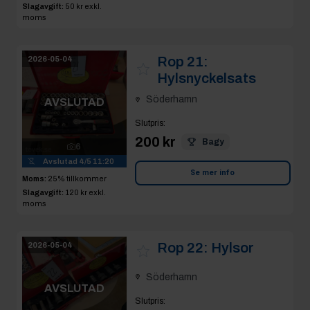
Slagavgift:
50 kr
exkl.
moms
Rop 21:
2026-05-04
Hylsnyckelsats
Söderhamn
AVSLUTAD
Slutpris
:
200 kr
Bagy
6
Avslutad
4/5 11:20
Se mer info
Moms:
25% tillkommer
Slagavgift:
120 kr
exkl.
moms
Rop 22:
Hylsor
2026-05-04
Söderhamn
AVSLUTAD
Slutpris
: