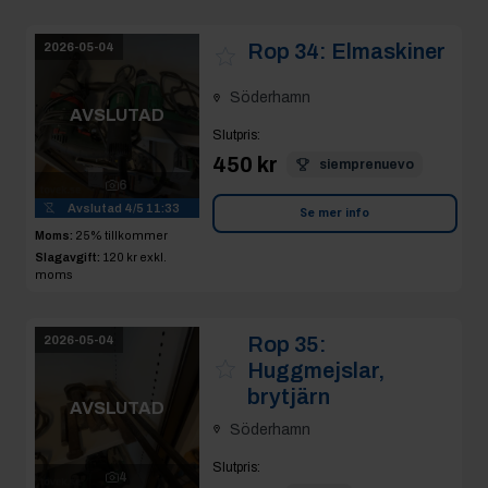
Rop 34:
Elmaskiner
2026-05-04
Söderhamn
AVSLUTAD
Slutpris
:
450 kr
siemprenuevo
6
Avslutad
4/5 11:33
Se mer info
Moms:
25% tillkommer
Slagavgift:
120 kr
exkl.
moms
Rop 35:
2026-05-04
Huggmejslar,
brytjärn
AVSLUTAD
Söderhamn
Slutpris
:
4