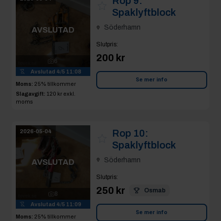
Rop 9:
Spaklyftblock
Söderhamn
AVSLUTAD
Slutpris
:
200 kr
6
Avslutad
4/5 11:08
Se mer info
Moms:
25% tillkommer
Slagavgift:
120 kr
exkl.
moms
Rop 10:
2026-05-04
Spaklyftblock
Söderhamn
AVSLUTAD
Slutpris
:
250 kr
Osmab
8
Avslutad
4/5 11:09
Se mer info
Moms:
25% tillkommer