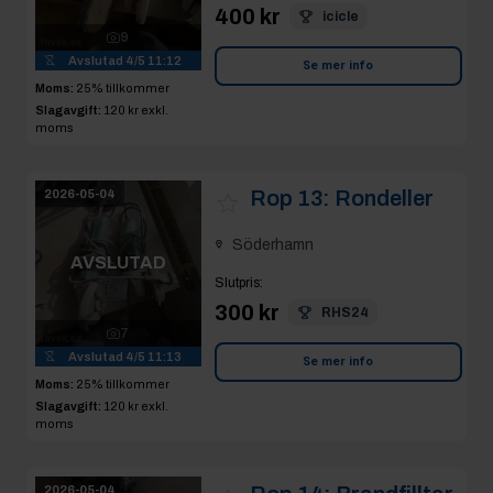
400 kr
icicle
9
Avslutad
4/5 11:12
Se mer info
Moms:
25% tillkommer
Slagavgift:
120 kr
exkl.
moms
Rop 13:
Rondeller
2026-05-04
Söderhamn
AVSLUTAD
Slutpris
:
300 kr
RHS24
7
Avslutad
4/5 11:13
Se mer info
Moms:
25% tillkommer
Slagavgift:
120 kr
exkl.
moms
2026-05-04