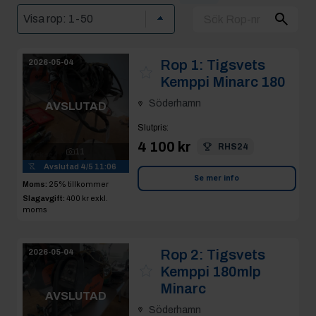
Rop 1:
Tigsvets
2026-05-04
Kemppi Minarc 180
Söderhamn
AVSLUTAD
Slutpris
:
4 100 kr
RHS24
11
Avslutad
4/5 11:06
Se mer info
Moms:
25% tillkommer
Slagavgift:
400 kr
exkl.
moms
Rop 2:
Tigsvets
2026-05-04
Kemppi 180mlp
Minarc
AVSLUTAD
Söderhamn