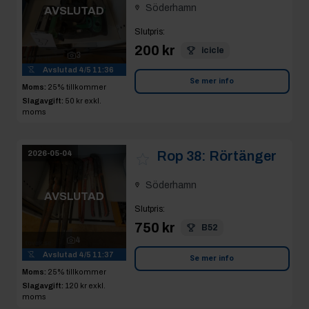
Söderhamn
AVSLUTAD
Slutpris
:
200 kr
icicle
3
Avslutad
4/5 11:36
Se mer info
Moms:
25% tillkommer
Slagavgift:
50 kr
exkl.
moms
Rop 38:
Rörtänger
2026-05-04
Söderhamn
AVSLUTAD
Slutpris
:
750 kr
B52
4
Avslutad
4/5 11:37
Se mer info
Moms:
25% tillkommer
Slagavgift:
120 kr
exkl.
moms