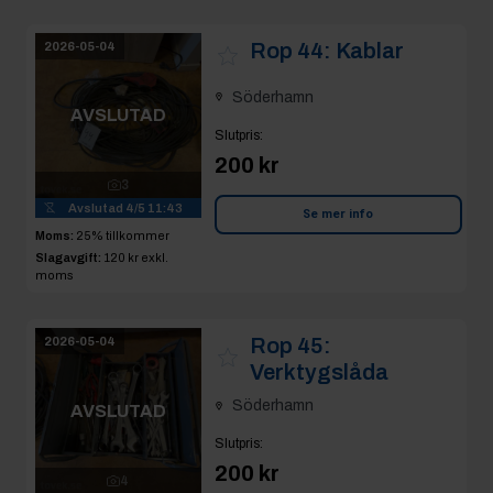
Rop 44:
Kablar
2026-05-04
Söderhamn
AVSLUTAD
Slutpris
:
200 kr
3
Avslutad
4/5 11:43
Se mer info
Moms:
25% tillkommer
Slagavgift:
120 kr
exkl.
moms
Rop 45:
2026-05-04
Verktygslåda
Söderhamn
AVSLUTAD
Slutpris
:
200 kr
4