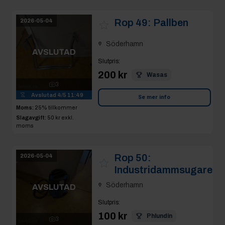
Rop 49:
Pallben
2026-05-04
Söderhamn
AVSLUTAD
Slutpris
:
200 kr
Wasas
3
Avslutad
4/5 11:49
Se mer info
Moms:
25% tillkommer
Slagavgift:
50 kr
exkl.
moms
Rop 50:
2026-05-04
Industridammsugare
Söderhamn
AVSLUTAD
Slutpris
:
100 kr
Phlundin
3