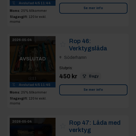
Avslutad
4/5 11:44
Se mer info
Moms:
25% tillkommer
Slagavgift:
120 kr
exkl.
moms
Rop 46:
2026-05-04
Verktygslåda
Söderhamn
AVSLUTAD
Slutpris
:
450 kr
Bagy
11
Avslutad
4/5 11:45
Se mer info
Moms:
25% tillkommer
Slagavgift:
120 kr
exkl.
moms
Rop 47:
Låda med
2026-05-04
verktyg