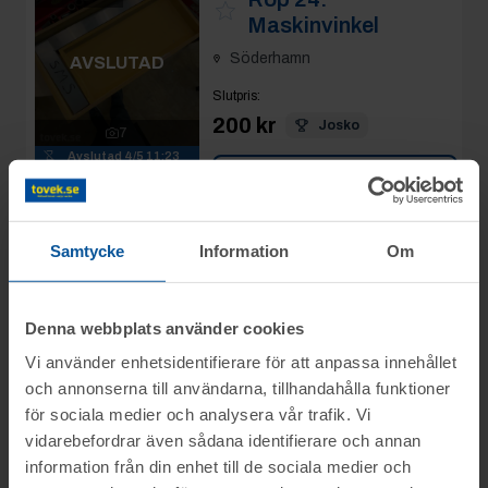
Maskinvinkel
Söderhamn
AVSLUTAD
Slutpris
:
200 kr
Josko
7
Avslutad
4/5 11:23
Se mer info
Moms:
25% tillkommer
Slagavgift:
50 kr
exkl.
moms
Samtycke
Information
Om
Rop 25:
Rörfixtur
2026-05-04
Denna webbplats använder cookies
Söderhamn
AVSLUTAD
Vi använder enhetsidentifierare för att anpassa innehållet
Slutpris
:
och annonserna till användarna, tillhandahålla funktioner
200 kr
Ponna123
för sociala medier och analysera vår trafik. Vi
13
vidarebefordrar även sådana identifierare och annan
Avslutad
4/5 11:24
Se mer info
information från din enhet till de sociala medier och
Moms:
25% tillkommer