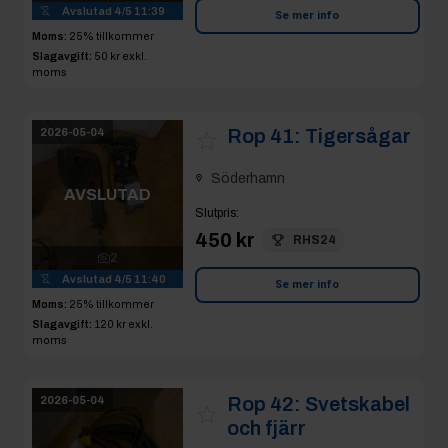
Avslutad
4/5 11:39
Se mer info
Moms:
25% tillkommer
Slagavgift:
50 kr
exkl.
moms
Rop 41:
Tigersågar
2026-05-04
Söderhamn
AVSLUTAD
Slutpris
:
450 kr
RHS24
2
Avslutad
4/5 11:40
Se mer info
Moms:
25% tillkommer
Slagavgift:
120 kr
exkl.
moms
Rop 42:
Svetskabel
2026-05-04
och fjärr