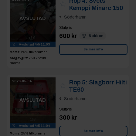
Rop 4:
Svets
Kemppi Minarc 150
Söderhamn
AVSLUTAD
Slutpris
:
600 kr
Nobben
9
Avslutad
4/5 11:03
Se mer info
Moms:
25% tillkommer
Slagavgift:
250 kr
exkl.
moms
Rop 5:
Slagborr Hilti
2026-05-04
TE60
Söderhamn
AVSLUTAD
Slutpris
:
300 kr
8
Avslutad
4/5 11:04
Se mer info
Moms:
25% tillkommer