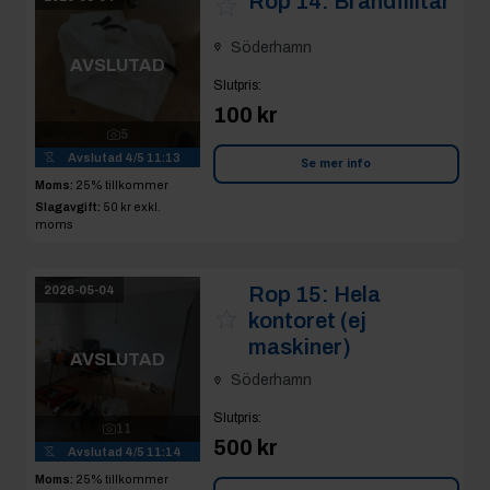
Rop 14:
Brandfilltar
Söderhamn
AVSLUTAD
Slutpris
:
100 kr
5
Avslutad
4/5 11:13
Se mer info
Moms:
25% tillkommer
Slagavgift:
50 kr
exkl.
moms
Rop 15:
Hela
2026-05-04
kontoret (ej
maskiner)
AVSLUTAD
Söderhamn
Slutpris
:
11
500 kr
Avslutad
4/5 11:14
Moms:
25% tillkommer