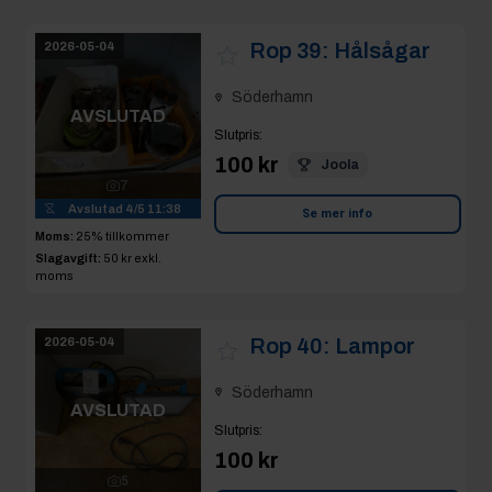
Rop 39:
Hålsågar
2026-05-04
Söderhamn
AVSLUTAD
Slutpris
:
100 kr
Joola
7
Avslutad
4/5 11:38
Se mer info
Moms:
25% tillkommer
Slagavgift:
50 kr
exkl.
moms
Rop 40:
Lampor
2026-05-04
Söderhamn
AVSLUTAD
Slutpris
:
100 kr
5