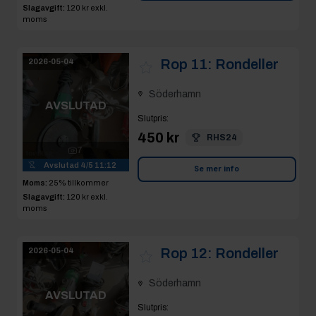
Slagavgift:
120 kr
exkl.
moms
Rop 11:
Rondeller
2026-05-04
Söderhamn
AVSLUTAD
Slutpris
:
450 kr
RHS24
7
Avslutad
4/5 11:12
Se mer info
Moms:
25% tillkommer
Slagavgift:
120 kr
exkl.
moms
Rop 12:
Rondeller
2026-05-04
Söderhamn
AVSLUTAD
Slutpris
: