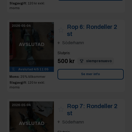
Slagavgift:
120 kr
exkl.
moms
Rop 6:
Rondeller 2
2026-05-04
st
Söderhamn
AVSLUTAD
Slutpris
:
500 kr
siemprenuevo
7
Avslutad
4/5 11:05
Se mer info
Moms:
25% tillkommer
Slagavgift:
120 kr
exkl.
moms
Rop 7:
Rondeller 2
2026-05-04
st
Söderhamn
AVSLUTAD