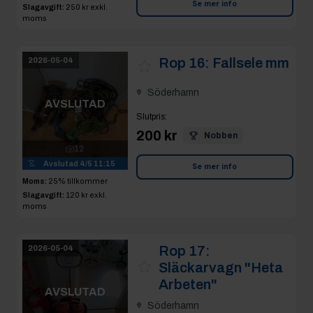
Se mer info
Slagavgift:
250 kr
exkl.
moms
Rop 16:
Fallsele mm
2026-05-04
Söderhamn
AVSLUTAD
Slutpris
:
200 kr
Nobben
12
Avslutad
4/5 11:15
Se mer info
Moms:
25% tillkommer
Slagavgift:
120 kr
exkl.
moms
Rop 17:
2026-05-04
Släckarvagn "Heta
Arbeten"
AVSLUTAD
Söderhamn