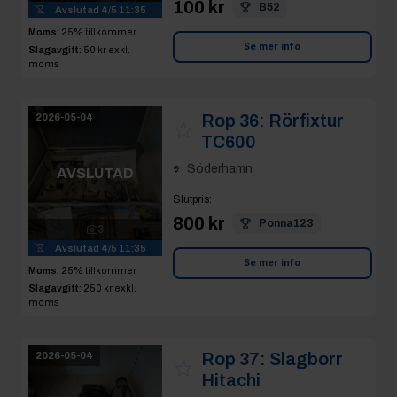
100 kr
B52
Avslutad
4/5 11:35
Moms:
25% tillkommer
Se mer info
Slagavgift:
50 kr
exkl.
moms
Rop 36:
Rörfixtur
2026-05-04
TC600
Söderhamn
AVSLUTAD
Slutpris
:
800 kr
Ponna123
3
Avslutad
4/5 11:35
Se mer info
Moms:
25% tillkommer
Slagavgift:
250 kr
exkl.
moms
Rop 37:
Slagborr
2026-05-04
Hitachi