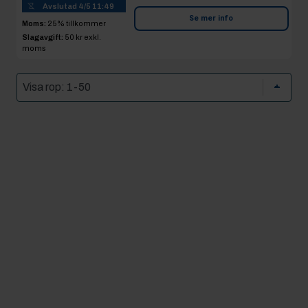
Avslutad
4/5 11:49
Se mer info
Moms:
25% tillkommer
Slagavgift:
50 kr
exkl.
moms