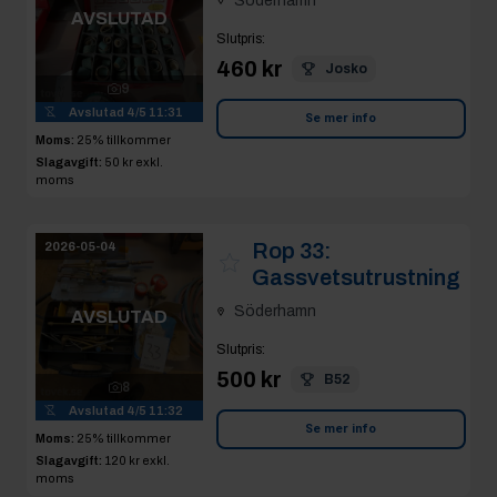
Söderhamn
AVSLUTAD
Slutpris
:
460 kr
Josko
9
Avslutad
4/5 11:31
Se mer info
Moms:
25% tillkommer
Slagavgift:
50 kr
exkl.
moms
Rop 33:
2026-05-04
Gassvetsutrustning
Söderhamn
AVSLUTAD
Slutpris
:
500 kr
B52
8
Avslutad
4/5 11:32
Se mer info
Moms:
25% tillkommer
Slagavgift:
120 kr
exkl.
moms