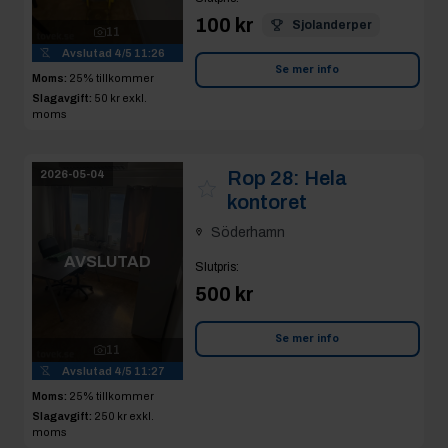
100 kr
Sjolanderper
11
Avslutad
4/5 11:26
Se mer info
Moms:
25% tillkommer
Slagavgift:
50 kr
exkl.
moms
Rop 28:
Hela
2026-05-04
kontoret
Söderhamn
AVSLUTAD
Slutpris
:
500 kr
Se mer info
11
Avslutad
4/5 11:27
Moms:
25% tillkommer
Slagavgift:
250 kr
exkl.
moms