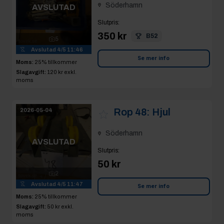
Söderhamn
AVSLUTAD
Slutpris
:
350 kr
B52
5
Avslutad
4/5 11:46
Se mer info
Moms:
25% tillkommer
Slagavgift:
120 kr
exkl.
moms
Rop 48:
Hjul
2026-05-04
Söderhamn
AVSLUTAD
Slutpris
:
50 kr
2
Avslutad
4/5 11:47
Se mer info
Moms:
25% tillkommer
Slagavgift:
50 kr
exkl.
moms