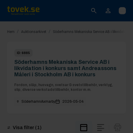
Öppna
/
/
Hem
Auktionsarkivet
Söderhamns Mekaniska Service AB i likvidation i
ID:
6885
Söderhamns Mekaniska Service AB i
likvidation i konkurs samt Andreassons
Måleri i Stockholm AB i konkurs
Fordon, släp, husvagn, svetsar & svetstillbehör, verktyg,
slip, diverse verkstadstillbehör, kontor m.m.
Söderhamn
Axmarby
2026-05-04
Visa filter
(1)