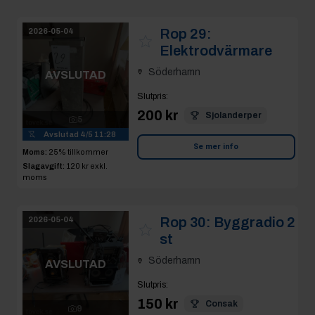
Rop 29:
2026-05-04
Elektrodvärmare
Söderhamn
AVSLUTAD
Slutpris
:
200 kr
Sjolanderper
5
Avslutad
4/5 11:28
Se mer info
Moms:
25% tillkommer
Slagavgift:
120 kr
exkl.
moms
Rop 30:
Byggradio 2
2026-05-04
st
Söderhamn
AVSLUTAD
Slutpris
:
150 kr
Consak
9