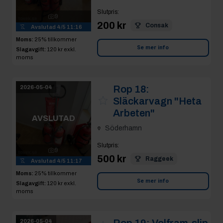
Slutpris
:
9
200 kr
Consak
Avslutad
4/5 11:16
Moms:
25% tillkommer
Se mer info
Slagavgift:
120 kr
exkl.
moms
Rop 18:
2026-05-04
Släckarvagn "Heta
Arbeten"
AVSLUTAD
Söderhamn
Slutpris
:
9
500 kr
Raggeek
Avslutad
4/5 11:17
Moms:
25% tillkommer
Se mer info
Slagavgift:
120 kr
exkl.
moms
Rop 19:
Volfram-slip
2026-05-04