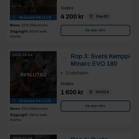
Slutpris
:
7
4 200 kr
Diar82
Avslutad
4/5 11:10
Moms:
25% tillkommer
Se mer info
Slagavgift:
400 kr
exkl.
moms
Rop 3:
Svets Kemppi
2026-05-04
Minarc EVO 180
Söderhamn
AVSLUTAD
Slutpris
:
1 600 kr
RHS24
7
Avslutad
4/5 11:02
Se mer info
Moms:
25% tillkommer
Slagavgift:
250 kr
exkl.
moms
2026-05-04