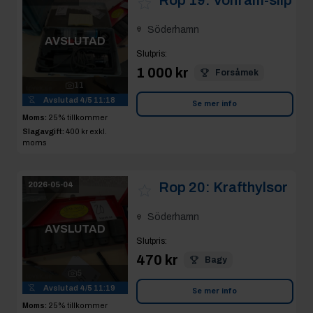
Söderhamn
AVSLUTAD
Slutpris
:
1 000 kr
Forsåmek
11
Avslutad
4/5 11:18
Se mer info
Moms:
25% tillkommer
Slagavgift:
400 kr
exkl.
moms
Rop 20:
Krafthylsor
2026-05-04
Söderhamn
AVSLUTAD
Slutpris
:
470 kr
Bagy
5
Avslutad
4/5 11:19
Se mer info
Moms:
25% tillkommer