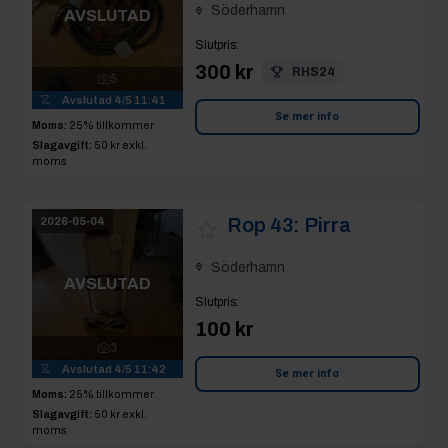
Söderhamn
AVSLUTAD
Slutpris
:
300 kr
RHS24
5
Avslutad
4/5 11:41
Se mer info
Moms:
25% tillkommer
Slagavgift:
50 kr
exkl.
moms
Rop 43:
Pirra
2026-05-04
Söderhamn
AVSLUTAD
Slutpris
:
100 kr
3
Avslutad
4/5 11:42
Se mer info
Moms:
25% tillkommer
Slagavgift:
50 kr
exkl.
moms