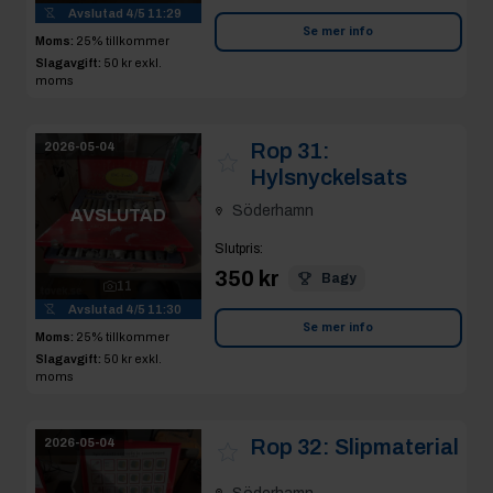
Avslutad
4/5 11:29
Se mer info
Moms:
25% tillkommer
Slagavgift:
50 kr
exkl.
moms
Rop 31:
2026-05-04
Hylsnyckelsats
Söderhamn
AVSLUTAD
Slutpris
:
350 kr
Bagy
11
Avslutad
4/5 11:30
Se mer info
Moms:
25% tillkommer
Slagavgift:
50 kr
exkl.
moms
Rop 32:
Slipmaterial
2026-05-04