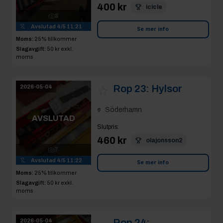
400 kr
icicle
8
Avslutad
4/5 11:21
Se mer info
Moms:
25% tillkommer
Slagavgift:
50 kr
exkl.
moms
Rop 23:
Hylsor
2026-05-04
Söderhamn
AVSLUTAD
Slutpris
:
460 kr
olajonsson2
7
Avslutad
4/5 11:22
Se mer info
Moms:
25% tillkommer
Slagavgift:
50 kr
exkl.
moms
Rop 24:
2026-05-04