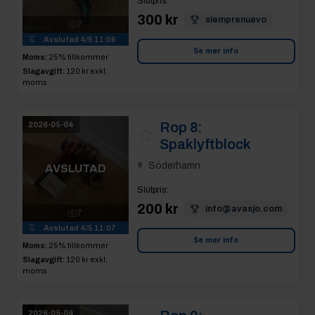
Slutpris
:
300 kr
siemprenuevo
7
Avslutad
4/5 11:06
Se mer info
Moms:
25% tillkommer
Slagavgift:
120 kr
exkl.
moms
Rop 8:
2026-05-04
Spaklyftblock
Söderhamn
AVSLUTAD
Slutpris
:
200 kr
info@avasjo.com
7
Avslutad
4/5 11:07
Se mer info
Moms:
25% tillkommer
Slagavgift:
120 kr
exkl.
moms
2026-05-04