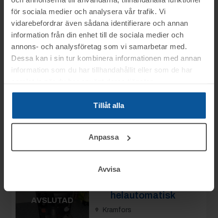
Slagavgift:
120 kr
exkl.
moms
för sociala medier och analysera vår trafik. Vi
vidarebefordrar även sådana identifierare och annan
information från din enhet till de sociala medier och
Rop 16:
2026-02-09
annons- och analysföretag som vi samarbetar med.
Konferansmöbel
Dessa kan i sin tur kombinera informationen med annan
med 6 st stolar
AVSLUTAD
information som du har tillhandahållit eller som de har
Kramfors
samlat in när du har använt deras tjänster.
Slutpris
:
8
Tillåt alla
1 600 kr
MCSJBA
Avslutad
9/2 09:16
Moms:
25% tillkommer
Se mer info
Slagavgift:
120 kr
exkl.
Anpassa
moms
Avvisa
Rop 17:
2026-02-09
Kaffemaskin Bosch
helautomatisk
AVSLUTAD
Kramfors