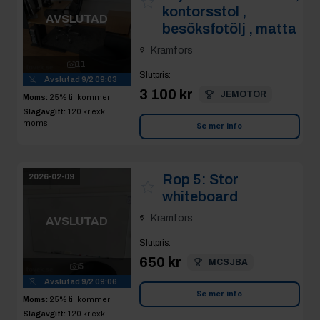
kontorsstol ,
AVSLUTAD
besöksfotölj , matta
Kramfors
11
Slutpris
:
Avslutad
9/2 09:03
3 100 kr
JEMOTOR
Moms:
25% tillkommer
Slagavgift:
120 kr
exkl.
moms
Se mer info
Rop 5:
Stor
2026-02-09
whiteboard
Kramfors
AVSLUTAD
Slutpris
:
650 kr
MCSJBA
5
Avslutad
9/2 09:06
Se mer info
Moms:
25% tillkommer
Slagavgift:
120 kr
exkl.