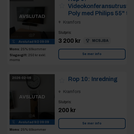
Videokonferansutrustn
Poly med Philips 55" tv
AVSLUTAD
Kramfors
Slutpris
:
7
3 200 kr
MCSJBA
Avslutad
9/2 09:09
Moms:
25% tillkommer
Se mer info
Slagavgift:
250 kr
exkl.
moms
Rop 10:
Inredning
2026-02-09
Kramfors
AVSLUTAD
Slutpris
:
200 kr
4
Avslutad
9/2 09:09
Se mer info
Moms:
25% tillkommer