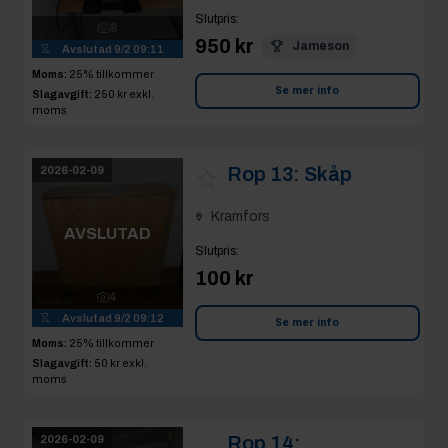
Slutpris
:
8
950 kr
Jameson
Avslutad
9/2 09:11
Moms:
25% tillkommer
Se mer info
Slagavgift:
250 kr
exkl.
moms
Rop 13:
Skåp
2026-02-09
Kramfors
AVSLUTAD
Slutpris
:
100 kr
4
Avslutad
9/2 09:12
Se mer info
Moms:
25% tillkommer
Slagavgift:
50 kr
exkl.
moms
Rop 14:
2026-02-09