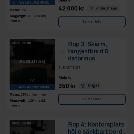
Slutpris
:
Avslutad
9/2 09:01
42 000 kr
onde_mans
Moms:
0%
Slagavgift:
3 100 kr
exkl.
moms
Se mer info
Rop 3:
Skärm,
2026-02-09
tangentbord &
datormus
AVSLUTAD
Kramfors
Slutpris
:
7
350 kr
Stig11
Avslutad
9/2 09:03
Moms:
25% tillkommer
Se mer info
Slagavgift:
120 kr
exkl.
moms
Rop 4:
Kontorsplats
2026-02-09
höj o sänkbart bord ,