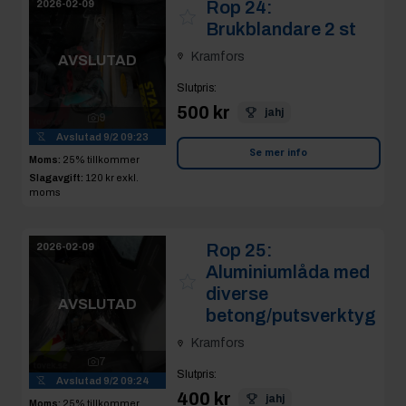
Rop 24:
2026-02-09
Brukblandare 2 st
Kramfors
AVSLUTAD
Slutpris
:
500 kr
jahj
9
Avslutad
9/2 09:23
Se mer info
Moms:
25% tillkommer
Slagavgift:
120 kr
exkl.
moms
Rop 25:
2026-02-09
Aluminiumlåda med
diverse
AVSLUTAD
betong/putsverktyg
Kramfors
7
Slutpris
:
Avslutad
9/2 09:24
400 kr
jahj
Moms:
25% tillkommer