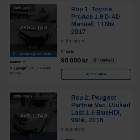
Rop 1:
Toyota
2026-02-09
ProAce 1.6 D-4D
Manuell, 116hk,
AVSLUTAD
2017
Kramfors
33
Slutpris
:
Avslutad
9/2 09:00
90 000 kr
Oliwers
Moms:
0%
Slagavgift:
6 000 kr
exkl.
moms
Se mer info
Rop 2:
Peugeot
2026-02-09
Partner Van, Utökad
Last 1.6 BlueHDi,
AVSLUTAD
99hk, 2016
Kramfors
36