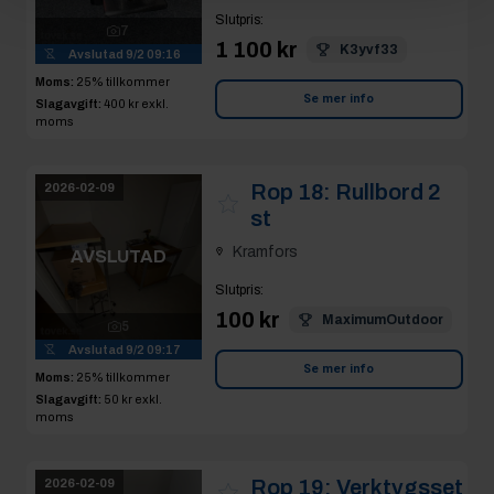
Slutpris
:
7
1 100 kr
K3yvf33
Avslutad
9/2 09:16
Moms:
25% tillkommer
Se mer info
Slagavgift:
400 kr
exkl.
moms
Rop 18:
Rullbord 2
2026-02-09
st
Kramfors
AVSLUTAD
Slutpris
:
100 kr
MaximumOutdoor
5
Avslutad
9/2 09:17
Se mer info
Moms:
25% tillkommer
Slagavgift:
50 kr
exkl.
moms
Rop 19:
Verktygsset
2026-02-09