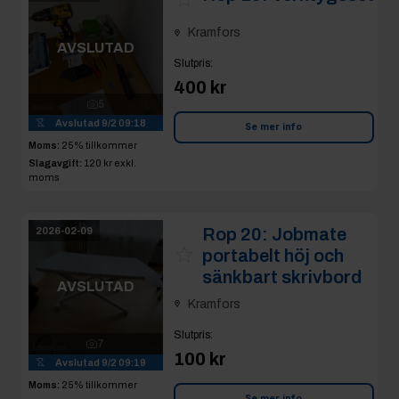
Kramfors
AVSLUTAD
Slutpris
:
400 kr
5
Avslutad
9/2 09:18
Se mer info
Moms:
25% tillkommer
Slagavgift:
120 kr
exkl.
moms
Rop 20:
Jobmate
2026-02-09
portabelt höj och
sänkbart skrivbord
AVSLUTAD
Kramfors
Slutpris
:
7
100 kr
Avslutad
9/2 09:19
Moms:
25% tillkommer
Se mer info