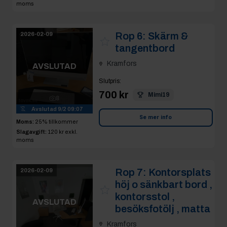
moms
Rop 6:
Skärm &
2026-02-09
tangentbord
Kramfors
AVSLUTAD
Slutpris
:
700 kr
Mimi19
8
Avslutad
9/2 09:07
Se mer info
Moms:
25% tillkommer
Slagavgift:
120 kr
exkl.
moms
Rop 7:
Kontorsplats
2026-02-09
höj o sänkbart bord ,
kontorsstol ,
AVSLUTAD
besöksfotölj , matta
Kramfors