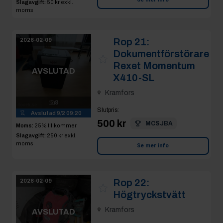
Slagavgift:
50 kr
exkl.
moms
Rop 21:
2026-02-09
Dokumentförstörare
Rexet Momentum
AVSLUTAD
X410-SL
Kramfors
8
Slutpris
:
Avslutad
9/2 09:20
500 kr
MCSJBA
Moms:
25% tillkommer
Slagavgift:
250 kr
exkl.
moms
Se mer info
Rop 22:
2026-02-09
Högtryckstvätt
Kramfors
AVSLUTAD