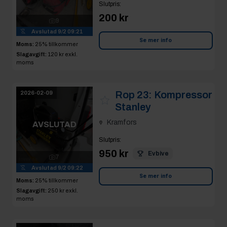
Slutpris
:
200 kr
9
Avslutad
9/2 09:21
Se mer info
Moms:
25% tillkommer
Slagavgift:
120 kr
exkl.
moms
Rop 23:
Kompressor
2026-02-09
Stanley
Kramfors
AVSLUTAD
Slutpris
:
950 kr
Evbive
7
Avslutad
9/2 09:22
Se mer info
Moms:
25% tillkommer
Slagavgift:
250 kr
exkl.
moms