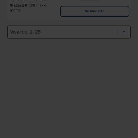
Slagavgift:
120 kr
exkl.
moms
Se mer info