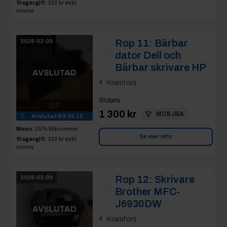
Slagavgift:
120 kr
exkl.
moms
Rop 11:
Bärbar
2026-02-09
dator Dell och
Bärbar skrivare HP
AVSLUTAD
Kramfors
Slutpris
:
7
1 300 kr
MCSJBA
Avslutad
9/2 09:12
Moms:
25% tillkommer
Se mer info
Slagavgift:
120 kr
exkl.
moms
Rop 12:
Skrivare
2026-02-09
Brother MFC-
J6930DW
AVSLUTAD
Kramfors