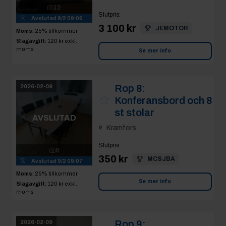
12
Slutpris
:
Avslutad
9/2 09:06
3 100 kr
JEMOTOR
Moms:
25% tillkommer
Slagavgift:
120 kr
exkl.
moms
Se mer info
Rop 8:
2026-02-09
Konferansbord och 8
st stolar
AVSLUTAD
Kramfors
Slutpris
:
8
350 kr
MCSJBA
Avslutad
9/2 09:07
Moms:
25% tillkommer
Se mer info
Slagavgift:
120 kr
exkl.
moms
Rop 9:
2026-02-09