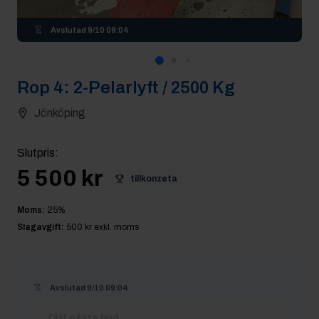
Avslutad
9/10 09:04
Rop
4
:
2-Pelarlyft / 2500 Kg
Jönköping
Slutpris
:
5 500 kr
tillkonzeta
Moms:
25
%
Slagavgift:
500 kr
exkl. moms
Avslutad
9/10 09:04