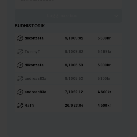
Lägg max-bud
BUDHISTORIK
tillkonzeta
9/10 09:02
5 500 kr
Tommy T
9/10 09:02
5 499 kr
tillkonzeta
9/10 05:53
5 300 kr
andreas83a
9/10 05:53
5 100 kr
andreas83a
7/10 22:12
4 600 kr
Raffi
26/9 23:04
4 500 kr