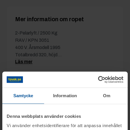
Mer information om ropet
2-Pelarlyft / 2500 Kg
RAV / KPN 3051
400 V. Årsmodell 1995
Totalbredd 320, höjd...
Läs mer
Detaljer
Samtycke
Information
Om
Utgångspris:
4 500 kr
Moms:
25% tillkommer
Denna webbplats använder cookies
Slagavgift:
500 kr
exkl. moms
Vi använder enhetsidentifierare för att anpassa innehållet