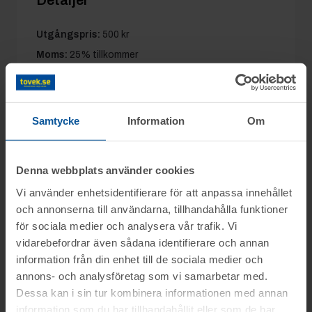
Detaljer
Utgångspris:
500 kr
Moms:
25% tillkommer
Slagavgift:
250 kr
exkl. moms
Samtycke
Information
Om
Information
Denna webbplats använder cookies
På uppdrag av Konkursförvaltare Björn
Vi använder enhetsidentifierare för att anpassa innehållet
Frågor
och annonserna till användarna, tillhandahålla funktioner
Myhrberg, Advokatfirman Abersten, säljs
för sociala medier och analysera vår trafik. Vi
konkursboet efter Sidskogen Bygg AB,
vidarebefordrar även sådana identifierare och annan
Kalle tel.nr: 076-1392895
genom nätauktion på www.tovek.se med
Visning
information från din enhet till de sociala medier och
avslut onsdagen den 3 juni från kl. 10.15.
Hasse tel.nr: 0346-48776
annons- och analysföretag som vi samarbetar med.
Hede
Dessa kan i sin tur kombinera informationen med annan
Objektet säljes i befintligt skick.
Betalning
information som du har tillhandahållit eller som de har