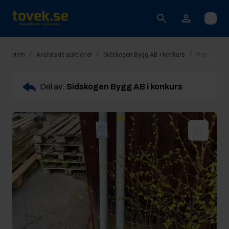
Öppna
/
/
/
Hem
Avslutade auktioner
Sidskogen Bygg AB i konkurs
Rop 15: 2s
Del av:
Sidskogen Bygg AB i konkurs