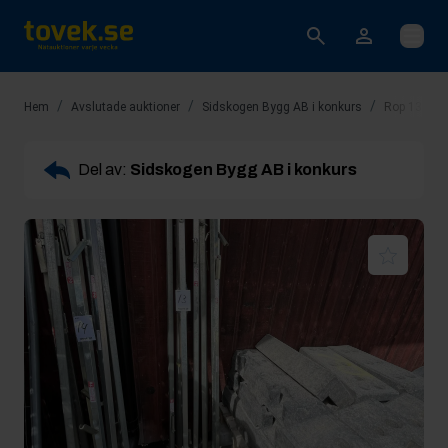
Öppna
/
/
/
Hem
Avslutade auktioner
Sidskogen Bygg AB i konkurs
Rop 13: 8st
Del av:
Sidskogen Bygg AB i konkurs