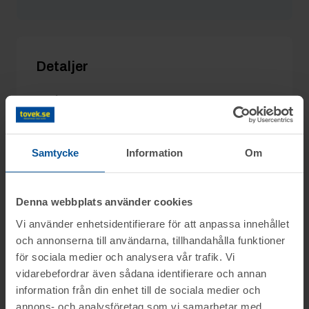
Trexträ
3/6 09:09
2 499 kr
Hgbab
1/6 20:29
2 200 kr
Detaljer
Utgångspris:
800 kr
Moms:
25% tillkommer
Slagavgift:
250 kr
exkl. moms
Samtycke
Information
Om
Denna webbplats använder cookies
Information
Vi använder enhetsidentifierare för att anpassa innehållet
och annonserna till användarna, tillhandahålla funktioner
På uppdrag av Konkursförvaltare Björn
för sociala medier och analysera vår trafik. Vi
Frågor
vidarebefordrar även sådana identifierare och annan
Myhrberg, Advokatfirman Abersten, säljs
information från din enhet till de sociala medier och
konkursboet efter Sidskogen Bygg AB,
annons- och analysföretag som vi samarbetar med.