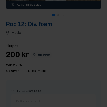
Avslutad
3/6 10:26
Rop
12
:
Div. foam
Hede
Slutpris
:
200 kr
Rilleeee
Moms:
25
%
Slagavgift:
120 kr
exkl. moms
Avslutad
3/6 10:26