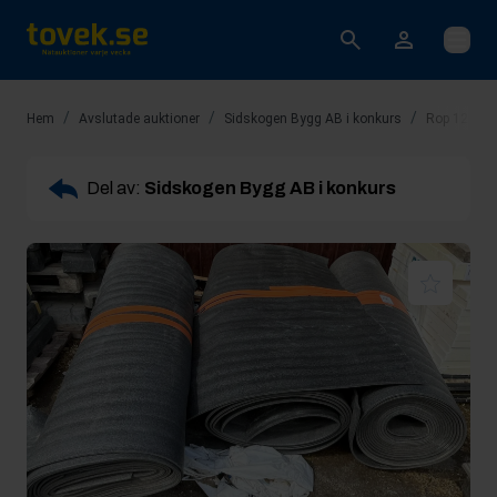
Öppna
/
/
/
Hem
Avslutade auktioner
Sidskogen Bygg AB i konkurs
Rop 12: Div
Del av:
Sidskogen Bygg AB i konkurs