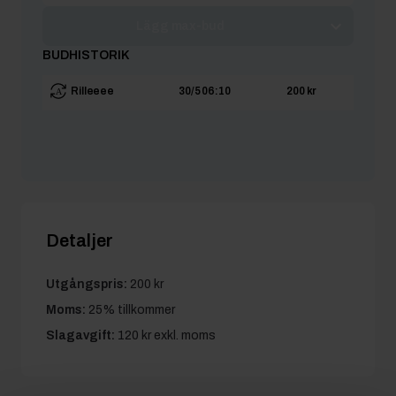
Lägg max-bud
BUDHISTORIK
Rilleeee
30/5 06:10
200 kr
Detaljer
Utgångspris:
200 kr
Moms:
25% tillkommer
Slagavgift:
120 kr
exkl. moms