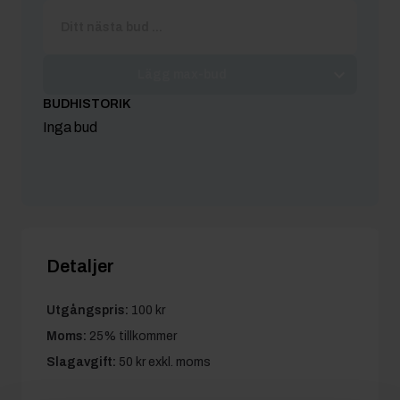
Lägg max-bud
BUDHISTORIK
Inga bud
Detaljer
Utgångspris:
100 kr
Moms:
25% tillkommer
Slagavgift:
50 kr
exkl. moms