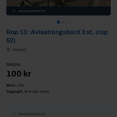
Avslutad
5/8 10:12
Rop
13
:
Avlastningsbord 3 st, (rop
52)
Knäred
Slutpris
:
100 kr
Moms:
25
%
Slagavgift:
50 kr
exkl. moms
Avslutad
5/8 10:12