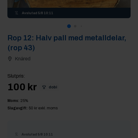
Avslutad
5/8 10:11
Rop
12
:
Halv pall med metalldelar,
(rop 43)
Knäred
Slutpris
:
100 kr
dobi
Moms:
25
%
Slagavgift:
50 kr
exkl. moms
Avslutad
5/8 10:11