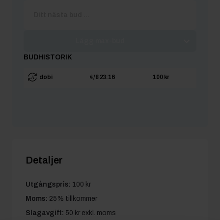
Lägg max-bud
BUDHISTORIK
dobi
4/8 23:16
100 kr
Detaljer
Utgångspris:
100 kr
Moms:
25% tillkommer
Slagavgift:
50 kr
exkl. moms