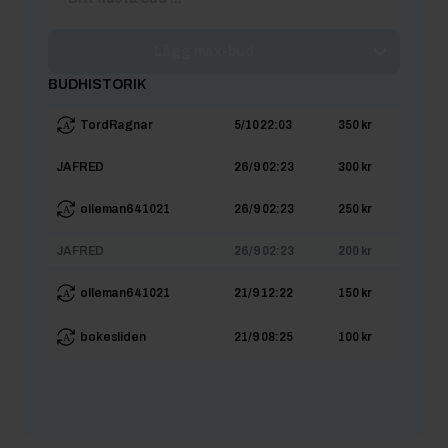
Lägg max-bud
BUDHISTORIK
TordRagnar
5/10 22:03
350 kr
JAFRED
26/9 02:23
300 kr
olleman641021
26/9 02:23
250 kr
JAFRED
26/9 02:23
200 kr
olleman641021
21/9 12:22
150 kr
bokesliden
21/9 08:25
100 kr