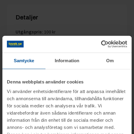
Detaljer
Utgångspris:
100 kr
Moms:
0%
Slagavgift:
50 kr
exkl. moms
Samtycke
Information
Om
Information
Denna webbplats använder cookies
Vi använder enhetsidentifierare för att anpassa innehållet
och annonserna till användarna, tillhandahålla funktioner
Objekt från dödsbo samt olika företag och
Frågor
för sociala medier och analysera vår trafik. Vi
privatpersoner säljs genom nätauktion på
vidarebefordrar även sådana identifierare och annan
www.tovek.se med avslut måndagen den 6
information från din enhet till de sociala medier och
Lars tel.nr: 0708-496611
oktober från kl. 14.00.
Visning
annons- och analysföretag som vi samarbetar med.