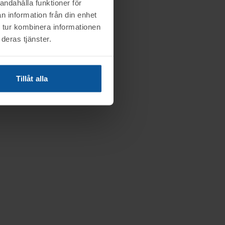
andahålla funktioner för
n information från din enhet
 tur kombinera informationen
deras tjänster.
Tillåt alla