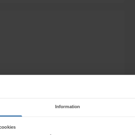
Information
genom nätauktion på www.tovek.se med avslut
cookies