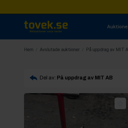
Auktione
Hem
Avslutade auktioner
På uppdrag av MIT 
/
/
Del av:
På uppdrag av MIT AB