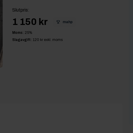
Slutpris
:
1 150 kr
mahp
Moms:
25
%
Slagavgift:
120 kr
exkl. moms