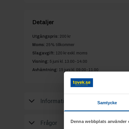
Detaljer
Utgångspris:
200 kr
Moms:
25% tillkommer
Slagavgift:
120 kr
exkl. moms
Visning:
5 juni kl. 13.00-14.00
Avhämtning:
15 juni kl. 09.00-11.00
Information
Samtycke
På uppdrag av MIT AB säljs div. objekt 
Denna webbplats använder 
Frågor
måndagen den 8 juni från kl. 09.30.