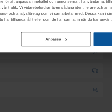
e för att anpassa innehållet och annonserna till användarna, tillh
vår trafik. Vi vidarebefordrar även sådana identifierare och anna
nnons- och analysföretag som vi samarbetar med. Dessa kan i sin
ktet vid angiven tid för visning.
har tillhandahållit eller som de har samlat in när du har använt 
nerella frågor om auktioner och rop.
mentköplagen (ex. ångerrätt). Se mer info i
00
.
Anpassa
B tillhanda
SENAST 2026-06-11
.
 till utlämningen.
kas till er via e-mail.
12.00.
1:00
.
 anmäl antal och namn och telefonnummer.
6 Mönsterås
6 Mönsterås
ser går att skicka.