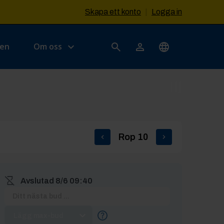
Skapa ett konto
|
Logga in
sen
Om oss
Rop
10
Avslutad
8/6 09:40
Lägg max-bud