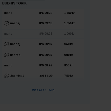
BUDHISTORIK
mahp
8/6 09:38
1 150 kr
nesnej
8/6 09:38
1 050 kr
mahp
8/6 09:38
1 000 kr
nesnej
8/6 09:37
950 kr
nssfab
8/6 09:37
900 kr
mahp
8/6 08:24
850 kr
JasmineJ
4/6 14:20
750 kr
HmRail
4/6 14:20
700 kr
Visa alla
18
bud
HmRail
4/6 14:20
650 kr
JasmineJ
4/6 14:20
600 kr