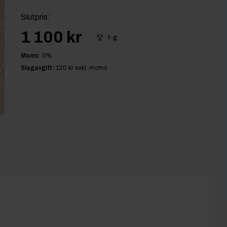
Slutpris
:
1 100 kr
f-g
Moms:
0
%
Slagavgift:
120 kr
exkl. moms