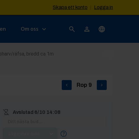
Skapa ett konto
|
Logga in
sen
Om oss
sharv/räfsa, bredd ca 1m
Rop
9
Avslutad
6/10 14:08
Lägg max-bud