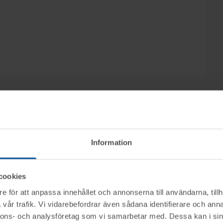
h privatpersoner säljs genom nätauktion på
Information
oktober från kl. 14.00.
cookies
ktet vid angiven tid för visning.
e för att anpassa innehållet och annonserna till användarna, tillh
vår trafik. Vi vidarebefordrar även sådana identifierare och anna
nerella frågor om auktioner och rop.
nnons- och analysföretag som vi samarbetar med. Dessa kan i sin