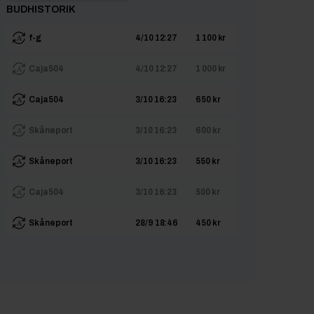
BUDHISTORIK
f-g
4/10 12:27
1 100 kr
Caja504
4/10 12:27
1 000 kr
Caja504
3/10 16:23
650 kr
Skåneport
3/10 16:23
600 kr
Skåneport
3/10 16:23
550 kr
Caja504
3/10 16:23
500 kr
Skåneport
28/9 18:46
450 kr
gatan84hotmailcom
25/9 19:00
400 kr
CNEEJ
25/9 19:00
350 kr