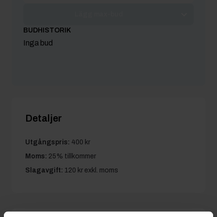
Lägg max-bud
BUDHISTORIK
Inga bud
Detaljer
Utgångspris:
400 kr
Moms:
25% tillkommer
Slagavgift:
120 kr
exkl. moms