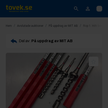
Öppna
/
/
/
Hem
Avslutade auktioner
På uppdrag av MIT AB
Rop 1: Hilti borr # 1
Del av:
På uppdrag av MIT AB