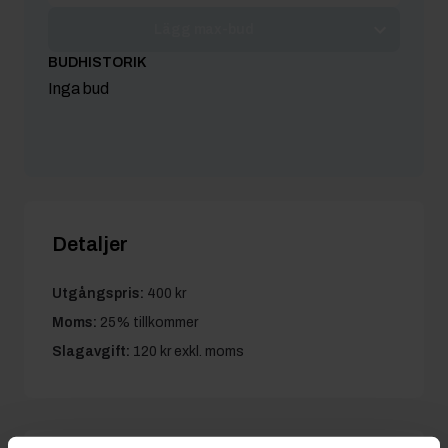
Lägg max-bud
BUDHISTORIK
Inga bud
Detaljer
Utgångspris:
400 kr
Moms:
25% tillkommer
Slagavgift:
120 kr
exkl. moms