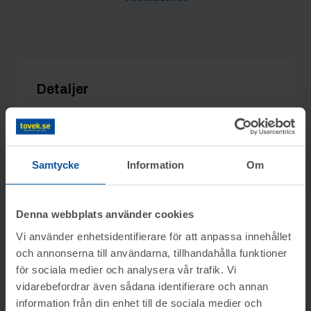
Fillebus
8/6 22:14
1 869 kr
larssonssnickeri
8/6 22:13
1 600 kr
Detaljer
Utgångspris:
900 kr
Moms:
25% tillkommer
Slagavgift:
250 kr
exkl. moms
Samtycke
Information
Om
Denna webbplats använder cookies
Vi använder enhetsidentifierare för att anpassa innehållet
Information
och annonserna till användarna, tillhandahålla funktioner
för sociala medier och analysera vår trafik. Vi
På uppdrag av konkursförvaltare Emil
vidarebefordrar även sådana identifierare och annan
Frågor
Kristoffersson Advokatbyrån Kaiding KB
information från din enhet till de sociala medier och