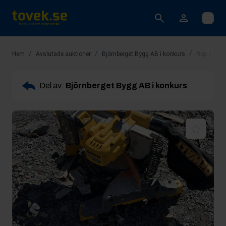
Öppna
/
/
/
Hem
Avslutade auktioner
Björnberget Bygg AB i konkurs
Rop 3: Kap
Del av:
Björnberget Bygg AB i konkurs