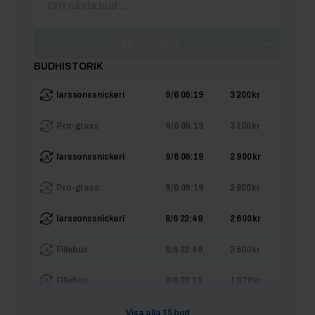
Lägg max-bud
BUDHISTORIK
larssonssnickeri
9/6 06:19
3 200 kr
Pro-grass
9/6 06:19
3 100 kr
larssonssnickeri
9/6 06:19
2 900 kr
Pro-grass
9/6 06:19
2 800 kr
larssonssnickeri
8/6 22:49
2 600 kr
Fillebus
8/6 22:49
2 500 kr
Fillebus
8/6 22:14
1 970 kr
larssonssnickeri
8/6 22:14
1 870 kr
Visa alla
15
bud