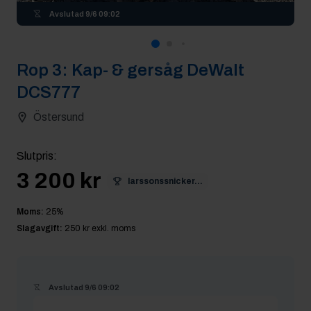
Avslutad
9/6 09:02
Rop
3
:
Kap- & gersåg DeWalt
DCS777
Östersund
Slutpris
:
3 200 kr
larssonssnicker...
Moms:
25
%
Slagavgift:
250 kr
exkl. moms
Avslutad
9/6 09:02