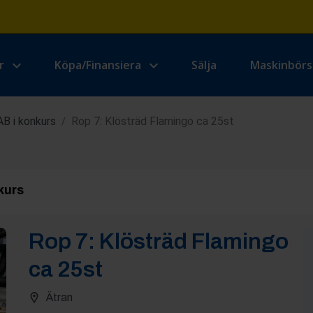
r
Köpa/Finansiera
Sälja
Maskinbör
AB i konkurs
Rop 7: Klösträd Flamingo ca 25st
/
kurs
Rop
7
:
Klösträd Flamingo
ca 25st
Ätran