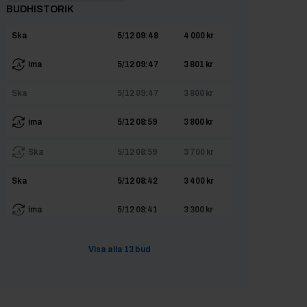
BUDHISTORIK
Ska
5/12 09:48
4 000 kr
ima
5/12 09:47
3 801 kr
Ska
5/12 09:47
3 800 kr
ima
5/12 08:59
3 800 kr
Ska
5/12 08:59
3 700 kr
Ska
5/12 08:42
3 400 kr
ima
5/12 08:41
3 300 kr
Ska
5/12 08:41
3 299 kr
Visa alla
13
bud
ima
4/12 20:15
3 260 kr
SagaJohanna
4/12 20:15
3 160 kr