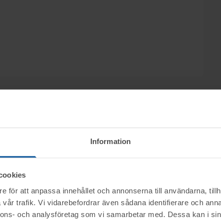
in Advokatfirman Styrks AB säljs konkursboet
Information
uktion på www.tovek.se, med avslut fredagen
cookies
e för att anpassa innehållet och annonserna till användarna, tillh
ktet vid angiven tid för visning.
vår trafik. Vi vidarebefordrar även sådana identifierare och anna
nnons- och analysföretag som vi samarbetar med. Dessa kan i sin