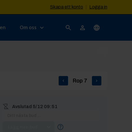
Skapa ett konto
|
Logga in
sen
Om oss
Rop
7
Avslutad
5/12 09:51
Lägg max-bud