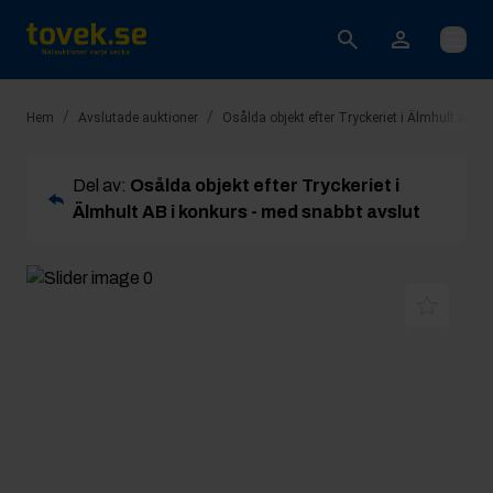
Öppna
/
/
Hem
Avslutade auktioner
Osålda objekt efter Tryckeriet i Älmhult AB i
Del av:
Osålda objekt efter Tryckeriet i
Älmhult AB i konkurs - med snabbt avslut