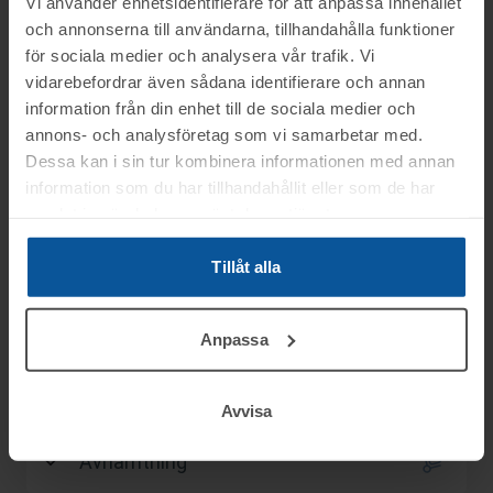
Vi använder enhetsidentifierare för att anpassa innehållet
Slagavgift:
50 kr
exkl. moms
och annonserna till användarna, tillhandahålla funktioner
för sociala medier och analysera vår trafik. Vi
vidarebefordrar även sådana identifierare och annan
information från din enhet till de sociala medier och
Information
annons- och analysföretag som vi samarbetar med.
Dessa kan i sin tur kombinera informationen med annan
information som du har tillhandahållit eller som de har
Objektet säljes i befintligt skick.
Frågor
samlat in när du har använt deras tjänster.
Det är upp till köparen att kontrollera
objektet vid angiven tid för visning.
Tillåt alla
Lars tel.nr: 0708-496611
Visning
OBS! Lagda bud kan inte tas bort!
Vid konkursutförsäljning gäller inte
Anpassa
Du kan alltid kontakta oss på 0346-48770 för
Älmhult
konsumentköplagen (ex. ångerrätt). Se mer
generella frågor om auktioner och rop.
Betalning
info i registreringsavtalet.
Avvisa
Betalningen skall vara Toveks Auktioner AB
Avhämtning
Information:
tillhanda
SENAST 2026-05-05
.