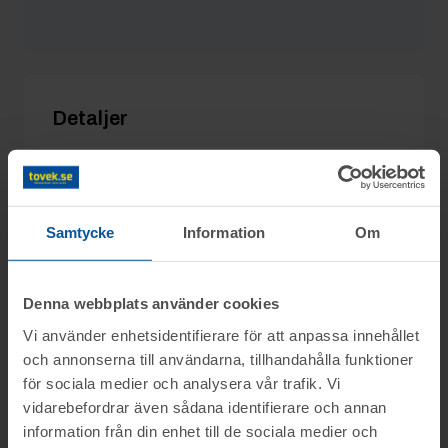
gujac
30/9 09:09
850 kr
sh-ahmadi@live.com
25/9 14:29
800 kr
Detaljer
Utgångspris:
400 kr
Moms:
0%
Slagavgift:
120 kr
exkl. moms
Samtycke
Information
Om
Denna webbplats använder cookies
Information
Vi använder enhetsidentifierare för att anpassa innehållet
och annonserna till användarna, tillhandahålla funktioner
för sociala medier och analysera vår trafik. Vi
På Samlingsauktion i Tuna Hästberg,
vidarebefordrar även sådana identifierare och annan
Frågor
Idkerberget säljs fordon, släpvagnar,
information från din enhet till de sociala medier och