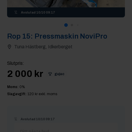
Avslutad
10/10 09:17
Rop
15
:
Pressmaskin NoviPro
Tuna Hästberg, Idkerberget
Slutpris
:
2 000 kr
gujac
Moms:
0
%
Slagavgift:
120 kr
exkl. moms
Avslutad
10/10 09:17