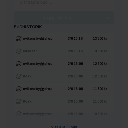
Lägg max-bud
BUDHISTORIK
ovikensbyggshop
3/6 10:16
13 500 kr
caseest
3/6 10:16
13 000 kr
ovikensbyggshop
2/6 16:06
12 500 kr
Koski
2/6 16:06
12 000 kr
ovikensbyggshop
2/6 16:06
11 500 kr
Koski
2/6 16:06
11 000 kr
ovikensbyggshop
2/6 16:06
10 500 kr
Koski
2/6 16:06
10 000 kr
Visa alla
11
bud