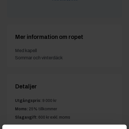
ovikensbyggshop
2/6 16:06
9 700 kr
Koski
2/6 16:06
9 500 kr
Mer information om ropet
Med kapell
Sommar och vinterdäck
Detaljer
Utgångspris:
9 000 kr
Moms:
25% tillkommer
Slagavgift:
600 kr
exkl. moms