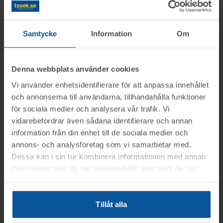
Samtycke
Information
Om
Fordonsinformation
Reg.nr:
YJE71J
Märke:
BRENDERUP
Denna webbplats använder cookies
Modell:
4260S
Modellår:
2021
Vi använder enhetsidentifierare för att anpassa innehållet
Växellåda:
-
Drivmedel:
-
och annonserna till användarna, tillhandahålla funktioner
Färg:
OKÄND
Registrerad:
2021-10-
för sociala medier och analysera vår trafik. Vi
18
Längd (mm):
409
vidarebefordrar även sådana identifierare och annan
Bredd (mm):
149
Effekt (kW):
-
information från din enhet till de sociala medier och
Cylindervolym (cm³):
-
Antal brukare:
1
annons- och analysföretag som vi samarbetar med.
Godkänd besiktning:
Dessa kan i sin tur kombinera informationen med annan
Körförbud:
Nej
2021-10-18
information som du har tillhandahållit eller som de har
Skatt:
-
samlat in när du har använt deras tjänster.
Tillåt alla