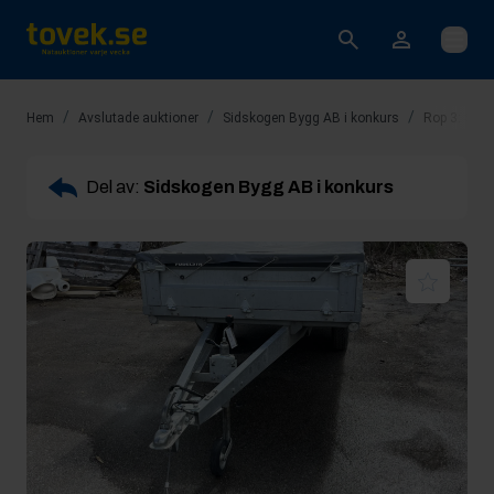
Öppna
/
/
/
Hem
Avslutade auktioner
Sidskogen Bygg AB i konkurs
Rop 3: Släp
Del av:
Sidskogen Bygg AB i konkurs