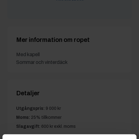
ovikensbyggshop
2/6 16:06
9 700 kr
Koski
2/6 16:06
9 500 kr
Mer information om ropet
Med kapell
Sommar och vinterdäck
Detaljer
Utgångspris:
9 000 kr
Moms:
25% tillkommer
Slagavgift:
600 kr
exkl. moms