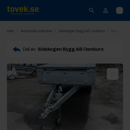
Öppna
/
/
/
Hem
Avslutade auktioner
Sidskogen Bygg AB i konkurs
Rop 3: Släp
Del av:
Sidskogen Bygg AB i konkurs