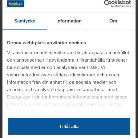
Samtycke
Information
Om
Fordonsinformation
Reg.nr:
YJE71J
Märke:
BRENDERUP
Denna webbplats använder cookies
Modell:
4260S
Modellår:
2021
Vi använder enhetsidentifierare för att anpassa innehållet
Växellåda:
-
Drivmedel:
-
och annonserna till användarna, tillhandahålla funktioner
Färg:
OKÄND
Registrerad:
2021-10-
för sociala medier och analysera vår trafik. Vi
18
Längd (mm):
409
vidarebefordrar även sådana identifierare och annan
Bredd (mm):
149
Effekt (kW):
-
information från din enhet till de sociala medier och
Cylindervolym (cm³):
-
Antal brukare:
1
annons- och analysföretag som vi samarbetar med.
Godkänd besiktning:
Dessa kan i sin tur kombinera informationen med annan
Körförbud:
Nej
2021-10-18
information som du har tillhandahållit eller som de har
Skatt:
-
samlat in när du har använt deras tjänster.
Tillåt alla