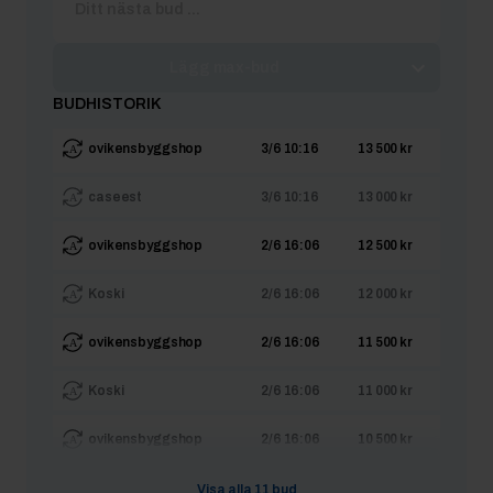
Lägg max-bud
BUDHISTORIK
ovikensbyggshop
3/6 10:16
13 500 kr
caseest
3/6 10:16
13 000 kr
ovikensbyggshop
2/6 16:06
12 500 kr
Koski
2/6 16:06
12 000 kr
ovikensbyggshop
2/6 16:06
11 500 kr
Koski
2/6 16:06
11 000 kr
ovikensbyggshop
2/6 16:06
10 500 kr
Koski
2/6 16:06
10 000 kr
Visa alla
11
bud