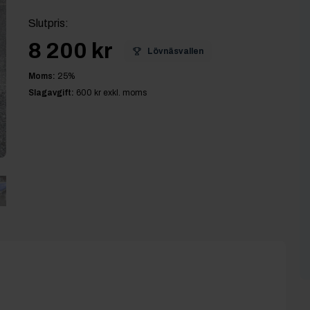
Slutpris
:
8 200 kr
Lövnäsvallen
Moms:
25
%
Slagavgift:
600 kr
exkl. moms