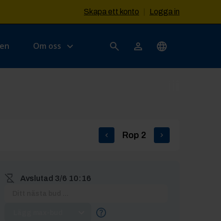
Skapa ett konto
|
Logga in
sen
Om oss
Rop
2
Avslutad
3/6 10:16
Lägg max-bud