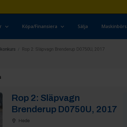
r
Köpa/Finansiera
Sälja
Maskinbör
 konkurs
Rop 2: Släpvagn Brenderup D0750U, 2017
/
s
Rop
2
:
Släpvagn
Brenderup D0750U, 2017
Hede