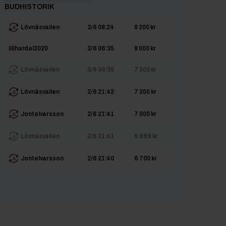
BUDHISTORIK
Lövnäsvallen
3/6 08:24
8 200 kr
lillhardal2020
3/6 06:35
8 000 kr
Lövnäsvallen
3/6 06:35
7 500 kr
Lövnäsvallen
2/6 21:42
7 200 kr
JonteIvarsson
2/6 21:41
7 000 kr
Lövnäsvallen
2/6 21:41
6 999 kr
JonteIvarsson
2/6 21:40
6 700 kr
Lövnäsvallen
2/6 21:40
6 500 kr
JonteIvarsson
31/5 08:06
6 200 kr
H14b
29/5 10:20
6 000 kr