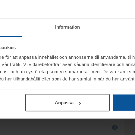
Modellår:
2017
Drivmedel:
-
Registrerad:
2017-05-22
Information
Bredd (mm):
197
Cylindervolym (cm³):
-
Godkänd besiktning:
2026-04-22
cookies
Skatt:
-
e för att anpassa innehållet och annonserna till användarna, tillh
vår trafik. Vi vidarebefordrar även sådana identifierare och anna
nnons- och analysföretag som vi samarbetar med. Dessa kan i sin
har tillhandahållit eller som de har samlat in när du har använt 
hrberg, Advokatfirman Abersten, säljs
Anpassa
enom nätauktion på www.tovek.se med avslut