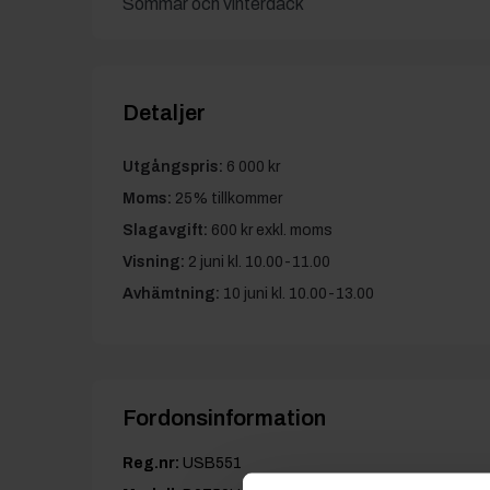
Sommar och vinterdäck
Detaljer
Utgångspris:
6 000 kr
Moms:
25% tillkommer
Slagavgift:
600 kr
exkl. moms
Visning:
2 juni kl. 10.00-11.00
Avhämtning:
10 juni kl. 10.00-13.00
Fordonsinformation
Reg.nr:
USB551