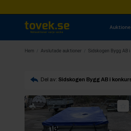
Auktione
Hem
Avslutade auktioner
Sidskogen Bygg AB i
/
/
Del av:
Sidskogen Bygg AB i konkur