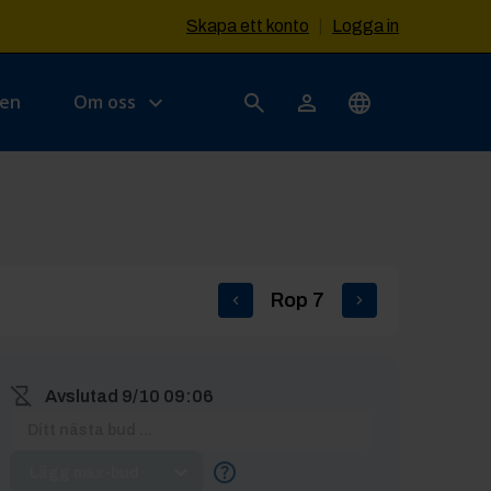
Skapa ett konto
|
Logga in
sen
Om oss
Rop
7
Avslutad
9/10 09:06
Lägg max-bud