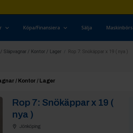
r
Köpa/Finansiera
Sälja
Maskinbör
/ Släpvagnar / Kontor / Lager
Rop 7: Snökäppar x 19 ( nya )
/
gnar / Kontor / Lager
Rop
7
:
Snökäppar x 19 (
nya )
Jönköping