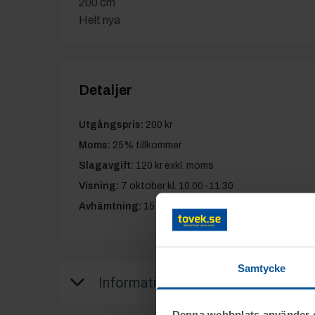
200 cm
Helt nya
Detaljer
Utgångspris:
200 kr
Moms:
25% tillkommer
Slagavgift:
120 kr
exkl. moms
Visning:
7 oktober kl. 10.00-11.30
Avhämtning:
15 oktober kl. 10.30-16.30
Samtycke
Information
Denna webbplats använder 