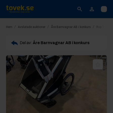
Öppna
/
/
/
Hem
Avslutade auktioner
Åre Barnvagnar AB i konkurs
Rop 1: Thule
Del av:
Åre Barnvagnar AB i konkurs