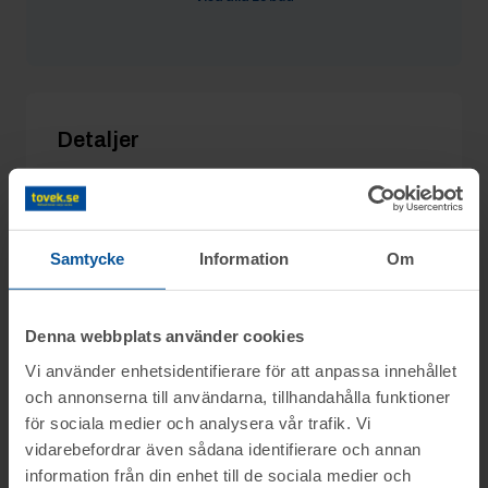
Hillside
9/10 05:38
3 500 kr
thermo
9/10 05:38
3 400 kr
Detaljer
Utgångspris:
1 700 kr
Moms:
25% tillkommer
Slagavgift:
400 kr
exkl. moms
Samtycke
Information
Om
Denna webbplats använder cookies
Vi använder enhetsidentifierare för att anpassa innehållet
Information
och annonserna till användarna, tillhandahålla funktioner
för sociala medier och analysera vår trafik. Vi
På uppdrag av Konkursförvaltare Emil
vidarebefordrar även sådana identifierare och annan
Frågor
Kristoffersson, Advokatbyrån Kaiding, säljs
information från din enhet till de sociala medier och