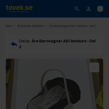
Öppna
/
/
/
Hem
Avslutade auktioner
Åre Barnvagnar AB i konkurs - Del 2
Rop 6
Del av:
Åre Barnvagnar AB i konkurs - Del
2