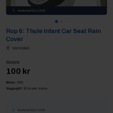
Avslutad
3/11 13:50
Rop
6
:
Thule Infant Car Seat Rain
Cover
Vemdalen
Slutpris
:
100 kr
Moms:
25
%
Slagavgift:
50 kr
exkl. moms
Avslutad
3/11 13:50