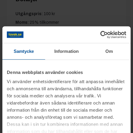
Utgångspris:
100 kr
Moms:
25% tillkommer
Slagavgift:
50 kr
exkl. moms
Samtycke
Information
Om
Information
Denna webbplats använder cookies
På uppdrag av konkursförvaltare Emil
Vi använder enhetsidentifierare för att anpassa innehållet
Frågor
och annonserna till användarna, tillhandahålla funktioner
Kristoffersson, Advokatbyrån Kaiding, säljs
för sociala medier och analysera vår trafik. Vi
konkursboet efter Åre Barnvagnar AB (del
vidarebefordrar även sådana identifierare och annan
Kalle mob.nr: 076-1392895
2), genom nätauktion på www.tovek.se med
Visning
information från din enhet till de sociala medier och
avslut måndagen den 3 november från kl.
annons- och analysföretag som vi samarbetar med.
Du kan alltid kontakta oss på 0346-48770 för
13.45.
Vemdalen
Dessa kan i sin tur kombinera informationen med annan
generella frågor om auktioner och rop.
Betalning
information som du har tillhandahållit eller som de har