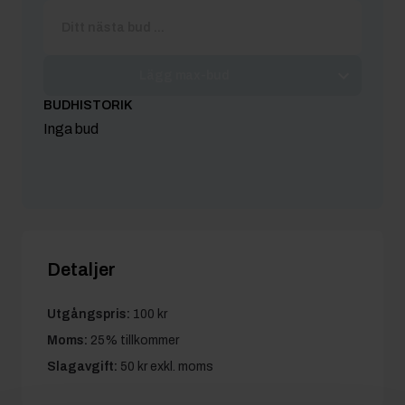
Lägg max-bud
BUDHISTORIK
Inga bud
Detaljer
Utgångspris:
100 kr
Moms:
25% tillkommer
Slagavgift:
50 kr
exkl. moms