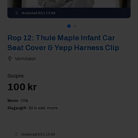
Avslutad
3/11 13:56
Rop
12
:
Thule Maple Infant Car
Seat Cover & Yepp Harness Clip
Vemdalen
Slutpris
:
100 kr
Moms:
25
%
Slagavgift:
50 kr
exkl. moms
Avslutad
3/11 13:56