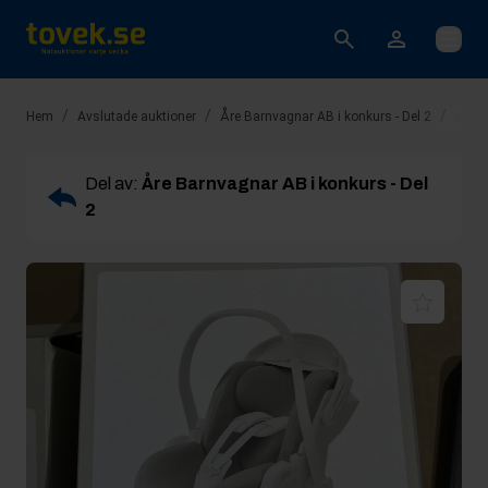
Öppna
/
/
/
Hem
Avslutade auktioner
Åre Barnvagnar AB i konkurs - Del 2
Rop 1
Del av:
Åre Barnvagnar AB i konkurs - Del
2