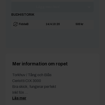
Lägg max-bud
BUDHISTORIK
FiddeB
14/4 10:20
500 kr
Mer information om ropet
Torkhuv / Tång och Blås
Ceriotti CIX 3000
Bra skick, fungerar perfekt
Inkl fön ...
Läs mer