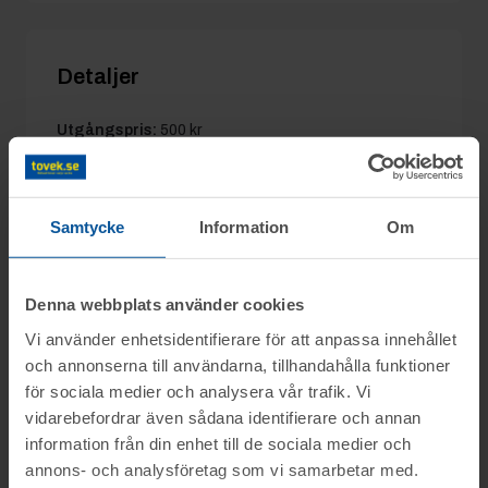
Detaljer
Utgångspris:
500 kr
Moms:
25% tillkommer
Slagavgift:
250 kr
exkl. moms
Samtycke
Information
Om
Denna webbplats använder cookies
Information
Vi använder enhetsidentifierare för att anpassa innehållet
och annonserna till användarna, tillhandahålla funktioner
På uppdrag av Advokatfirman Nordia i
för sociala medier och analysera vår trafik. Vi
Frågor
Göteborg, säljs konkursboet efter Stil 365
vidarebefordrar även sådana identifierare och annan
AB, genom nätauktion på www.tovek.se
information från din enhet till de sociala medier och
För mer information, kontakta Stefan
med avslut tisdagen den 15 april från
annons- och analysföretag som vi samarbetar med.
Visning
Engström: 070-3272554 // stefan@tovek.se