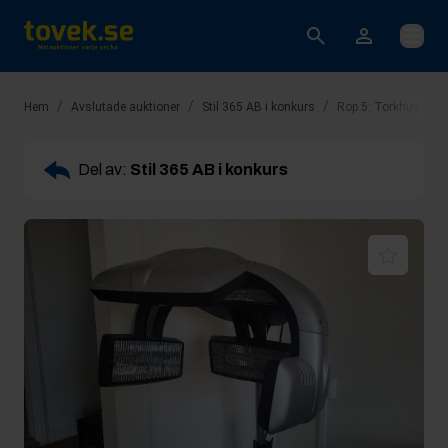
Öppna
/
/
/
Hem
Avslutade auktioner
Stil 365 AB i konkurs
Rop 5: Torkhuv / Tå
Del av:
Stil 365 AB i konkurs