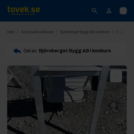
Öppna
/
/
/
Hem
Avslutade auktioner
Björnberget Bygg AB i konkurs
Rop 10: Tr
Del av:
Björnberget Bygg AB i konkurs