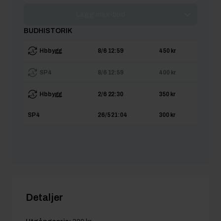
Lägg max-bud
BUDHISTORIK
Hbbygg
8/6 12:59
450 kr
SP4
8/6 12:59
400 kr
Hbbygg
2/6 22:30
350 kr
SP4
26/5 21:04
300 kr
Detaljer