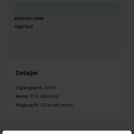
Lägg max-bud
BUDHISTORIK
Inga bud
Detaljer
Utgångspris:
300 kr
Moms:
25% tillkommer
Slagavgift:
120 kr
exkl. moms