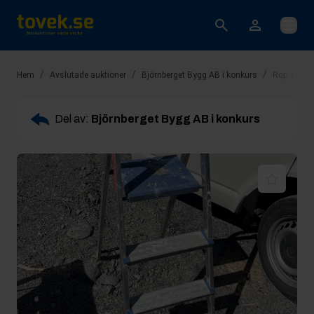
Öppna
/
/
/
Hem
Avslutade auktioner
Björnberget Bygg AB i konkurs
Rop 13: Tr
Del av:
Björnberget Bygg AB i konkurs