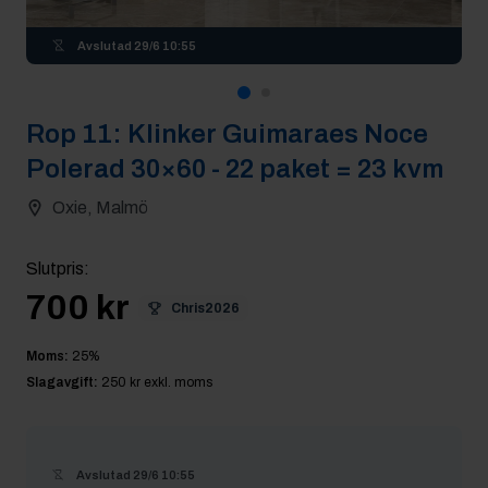
Avslutad
29/6 10:55
Rop
11
:
Klinker Guimaraes Noce
Polerad 30×60 - 22 paket = 23 kvm
Oxie, Malmö
Slutpris
:
700 kr
Chris2026
Moms:
25
%
Slagavgift:
250 kr
exkl. moms
Avslutad
29/6 10:55