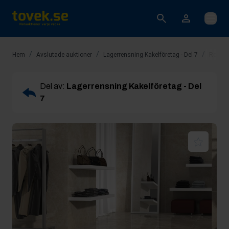
Öppna
/
/
/
Hem
Avslutade auktioner
Lagerrensning Kakelföretag - Del 7
Rop 11
Del av:
Lagerrensning Kakelföretag - Del
7