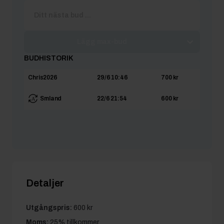
Lägg max-bud
BUDHISTORIK
Chris2026
29/6 10:46
700 kr
Smland
22/6 21:54
600 kr
Detaljer
Utgångspris:
600 kr
Moms:
25% tillkommer