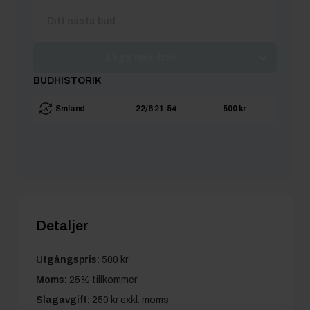
Lägg max-bud
BUDHISTORIK
Smland
22/6 21:54
500 kr
Detaljer
Utgångspris:
500 kr
Moms:
25% tillkommer
Slagavgift:
250 kr
exkl. moms