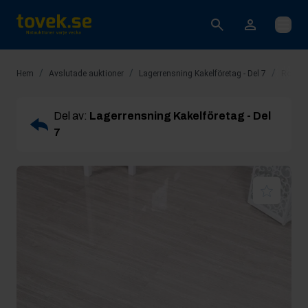
Öppna
/
/
/
Hem
Avslutade auktioner
Lagerrensning Kakelföretag - Del 7
Rop 12
Del av:
Lagerrensning Kakelföretag - Del
7