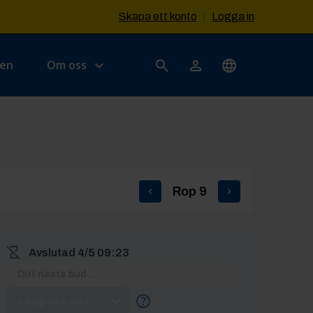
Skapa ett konto
|
Logga in
sen
Om oss
Rop
9
Avslutad
4/5 09:23
Lägg max-bud