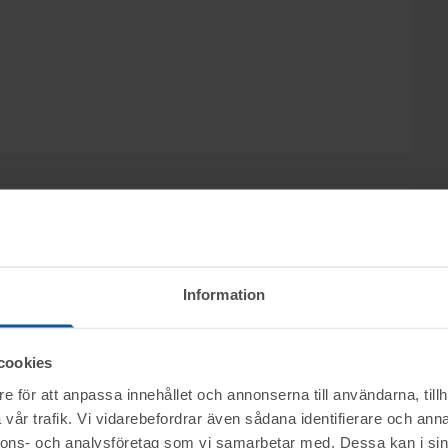
hrberg på Advokatfirman Abersten säljs
Information
ion i konkurs genom nätauktion på
maj från kl. 09.15.
cookies
e för att anpassa innehållet och annonserna till användarna, tillh
ktet vid angiven tid för visning.
nerella frågor om auktioner och rop.
vår trafik. Vi vidarebefordrar även sådana identifierare och anna
nnons- och analysföretag som vi samarbetar med. Dessa kan i sin