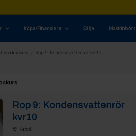
r
Köpa/Finansiera
Sälja
Maskinbör
ation i konkurs
Rop 9: Kondensvattenrör kvr10
/
konkurs
Rop
9
:
Kondensvattenrör
kvr10
Arbrå