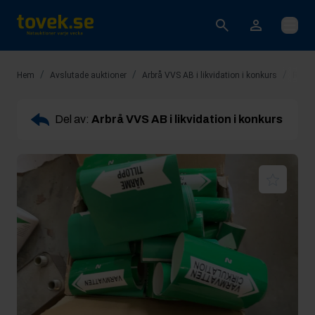
Öppna
/
/
/
Hem
Avslutade auktioner
Arbrå VVS AB i likvidation i konkurs
Rop 8
Del av:
Arbrå VVS AB i likvidation i konkurs