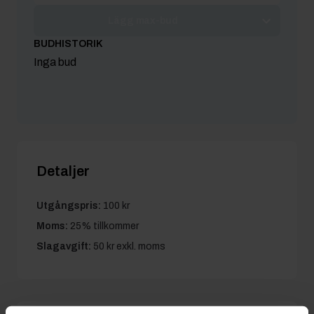
Lägg max-bud
BUDHISTORIK
Inga bud
Detaljer
Utgångspris:
100 kr
Moms:
25% tillkommer
Slagavgift:
50 kr
exkl. moms