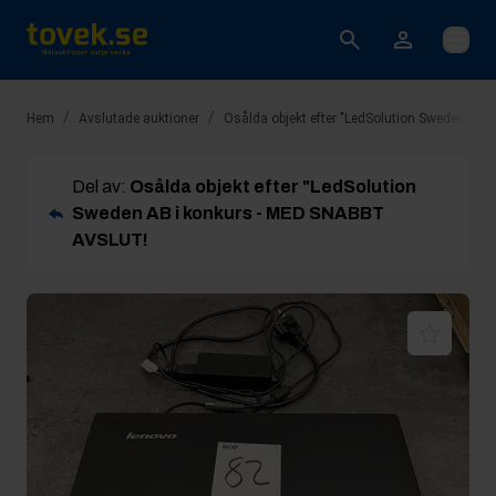
Öppna
/
/
Hem
Avslutade auktioner
Osålda objekt efter "LedSolution Sweden AB
Del av:
Osålda objekt efter "LedSolution
Sweden AB i konkurs - MED SNABBT
AVSLUT!