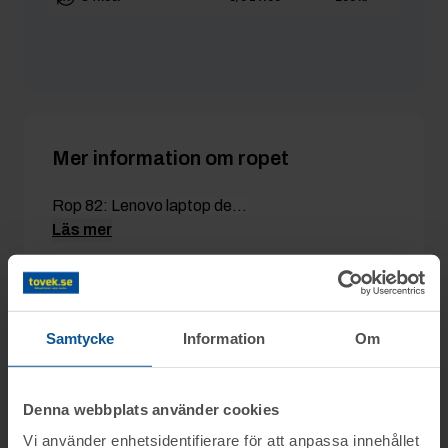
Rabraten2026
28/4 19:19
200 kr
Mer information om ropet
Rop 82: Lenovo laptop de...
Läs mer
Detaljer
Samtycke
Information
Om
Utgångspris:
200 kr
Moms:
25% tillkommer
Denna webbplats använder cookies
Slagavgift:
120 kr
exkl. moms
Vi använder enhetsidentifierare för att anpassa innehållet